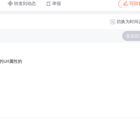
转发到动态
举报
写回
切换为时间
发表回
y的Url属性的