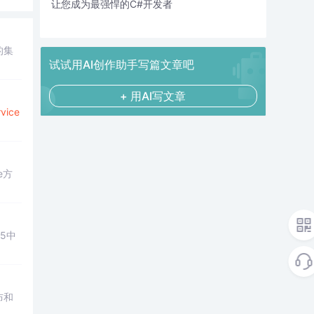
让您成为最强悍的C#开发者
的集
试试用AI创作助手写篇文章吧
+ 用AI写文章
vice
e方
05中
布和