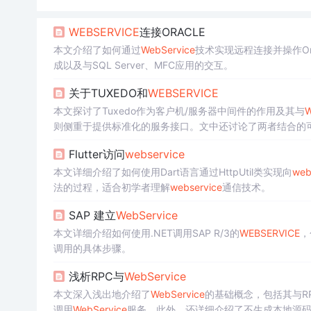
WEBSERVICE
连接ORACLE
本文介绍了如何通过
WebService
技术实现远程连接并操作Or
成以及与SQL Server、MFC应用的交互。
关于TUXEDO和
WEBSERVICE
本文探讨了Tuxedo作为客户机/服务器中间件的作用及其与
W
则侧重于提供标准化的服务接口。文中还讨论了两者结合的
Flutter访问
webservice
本文详细介绍了如何使用Dart语言通过HttpUtil类实现向
web
法的过程，适合初学者理解
webservice
通信技术。
SAP 建立
WebService
本文详细介绍如何使用.NET调用SAP R/3的
WEBSERVICE
，
调用的具体步骤。
浅析RPC与
WebService
本文深入浅出地介绍了
WebService
的基础概念，包括其与RP
调用
WebService
服务。此外，还详细介绍了不生成本地源