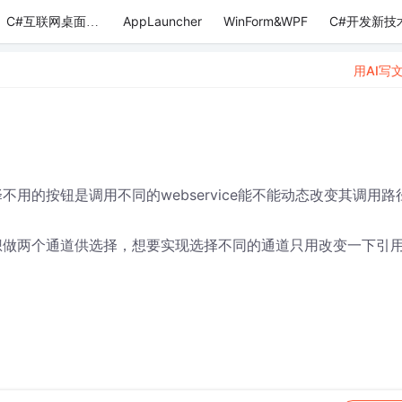
AppLauncher
WinForm&WPF
C#开发新技
C#互联网桌面应用
用AI写
择不用的按钮是调用不同的webservice能不能动态改变其调用路
但是想做两个通道供选择，想要实现选择不同的通道只用改变一下引