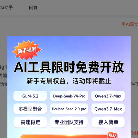
da助手
问答
用AI写
nfig里有4个文件指向分别指向4个config文件，有个是
记录连接数据库的地址，由于这个里面安全性不高想加密，但是企业库只能对
道改动量大不大，好像3.0以上配置app.config就只有一个配置文件
转发到动态
举报
写回