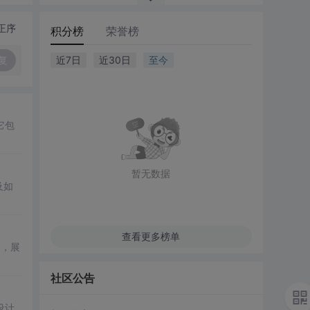
正序
积分榜
荣誉榜
复
近7日
近30日
至今
它包
暂无数据
及如
查看更多榜单
例，展
社区公告
设计