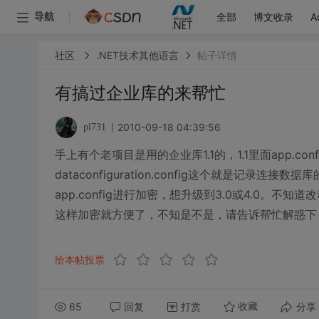
全部
博文收录
A
导航
社区
.NET技术其他语言
帖子详情
有搞过企业库的来帮忙
2010-09-18 04:39:56
pl731
手上有个老项目是用的企业库1.1的，1.1里面app.co
dataconfiguration.config这个就是
app.config进行加密，想升级到3.0或4.0。不知
这样加密就方便了，不知是不是，请告诉帮忙解惑下
给本帖投票
65
回复
打赏
分享
收藏