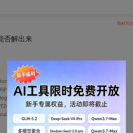
用AI写
能否解出来
tccH4RsHmzThbojfgYeI
x9FjPxYa8uHxA4WNFVPzmH
logXJrc23kLQz8fgTbQ+
x9TZqoM24zbIUvGD+7hmeu
cuUT4bGU5IcqFulgYsjd