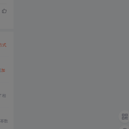
方式
据
加
了相
制幂数