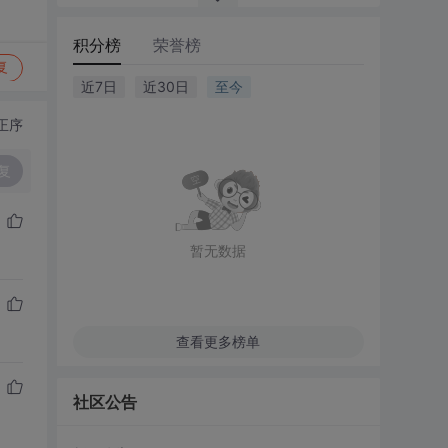
积分榜
荣誉榜
复
近7日
近30日
至今
正序
复
暂无数据
查看更多榜单
社区公告