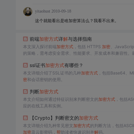
yitaohust
2010-09-18
这个就能看出是啥加密算法么？我看不出来。
前端
加密
方式
详
解
与选择指南
本文深入探讨前端
加密
方式
，包括 HTTPS
加密
、JavaScri
的策略，需考虑安全需求、性能要求、开发成本和兼容性。
ssl证书
加密
方式
有哪些？
本文详细介绍了SSL证书的几种
加密
方式
，包括Base64、
密
和会话密钥的使用。
判断
加密
方式
本文介绍如何通过特征识别来判断密文的
加密
方式
，包括ASC
应的在线工具和实例。
【Crypto】判断密文的
加密
方式
本文详细介绍九种常见密文
加密
方式
的判断方法，包括ASCII、B
加密
及云影密码，
帮
助读者快速识别并
解
码。