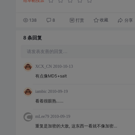
给本帖投票
138
8
打赏
分享
收藏
8 条
回复
请发表友善的回复…
XCX_CN
2010-10-13
有点像MD5+salt
iambic
2010-09-19
看着很眼熟……
mLee79
2010-09-19
重复是加密的大敌, 这东西一看就不像加密...