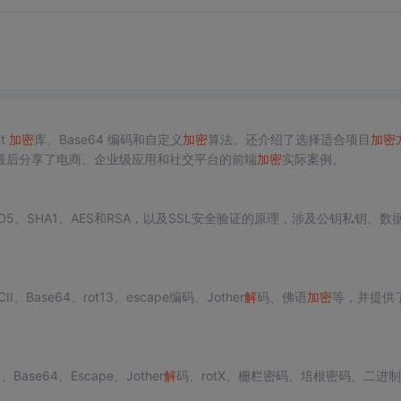
pt
加密
库、Base64 编码和自定义
加密
算法。还介绍了选择适合项目
加密
最后分享了电商、企业级应用和社交平台的前端
加密
实际案例。
MD5、SHA1、AES和RSA，以及SSL安全验证的原理，涉及公钥私钥、数
II、Base64、rot13、escape编码、Jother
解
码、佛语
加密
等，并提供
ase64、Escape、Jother
解
码、rotX、栅栏密码、培根密码、二进