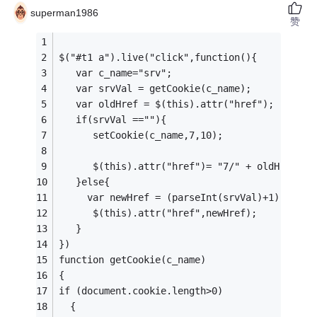
superman1986
赞
$("#t1 a").live("click",function(){
   var c_name="srv";
   var srvVal = getCookie(c_name);
   var oldHref = $(this).attr("href");
   if(srvVal ==""){
      setCookie(c_name,7,10);
      $(this).attr("href")= "7/" + oldHref; 
   }else{
     var newHref = (parseInt(srvVal)+1) + ".p
      $(this).attr("href",newHref);
   }
})
function getCookie(c_name)
{
if (document.cookie.length>0)
  {