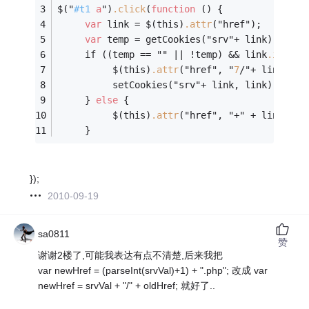
$("
#t1
a
")
.click
(
function
 () {
var
 link = $(this)
.attr
("href");
var
 temp = getCookies("srv"+ lin
     if ((temp == "" || !temp) && link
.indexO
          $(this)
.attr
("href", "
7
/"+ link);
          setCookies("srv"+ link, link);
     } 
else
 {
          $(this)
.attr
("href", "+" + link);
     }
});
2010-09-19
sa0811
赞
谢谢2楼了,可能我表达有点不清楚,后来我把
var newHref = (parseInt(srvVal)+1) + ".php"; 改成 var
newHref = srvVal + "/" + oldHref; 就好了..