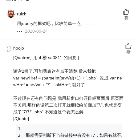
ruichi
赞
用jquery的框架吧，比较简单一点...........
2010-09-24
hoojo
赞
[Quote=引用 4 楼 sa0811 的回复:]
谢谢2楼了,可能我表达有点不清楚,后来我把
var newHref = (parseInt(srvVal)+1) + ".php"; 改成 var ne
wHref = srvVal + "/" + oldHref; 就好了..
不过现在还有的问题是,我用新窗口打开目标页面后,原页面
不关闭,那样的话第二次打开就继续给前面加"7/",也就是变
成了"7/7/1.php",不知道这个要怎么解……
[/Quote]
那就需要判断下当前链接中有没有
7
/，如果有就不加，木