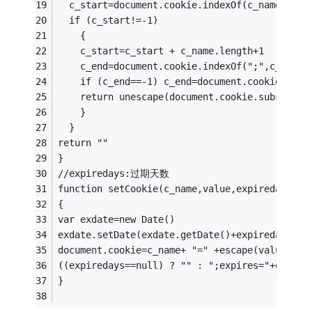
  c_start=document.cookie.indexOf(c_name + "=
  if (c_start!=-1)
    { 
    c_start=c_start + c_name.length+1 
    c_end=document.cookie.indexOf(";",c_start
    if (c_end==-1) c_end=document.cookie.leng
    return unescape(document.cookie.substring
    } 
  }
return ""
}
//expiredays:过期天数
function setCookie(c_name,value,expiredays)
{
var exdate=new Date()
exdate.setDate(exdate.getDate()+expiredays)
document.cookie=c_name+ "=" +escape(value)+
((expiredays==null) ? "" : ";expires="+exdate
} 