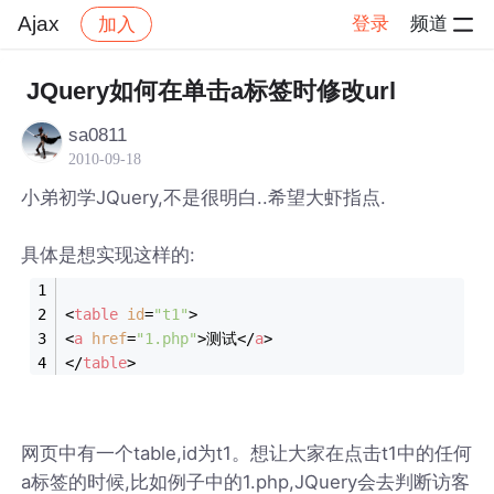
Ajax
登录
频道
加入
帖子详情
社区
Ajax
JQuery如何在单击a标签时修改url
sa0811
2010-09-18
小弟初学JQuery,不是很明白..希望大虾指点.
具体是想实现这样的:
<
table
id
=
"t1"
>
<
a
href
=
"1.php"
>
测试
</
a
>
</
table
>
网页中有一个table,id为t1。想让大家在点击t1中的任何
a标签的时候,比如例子中的1.php,JQuery会去判断访客