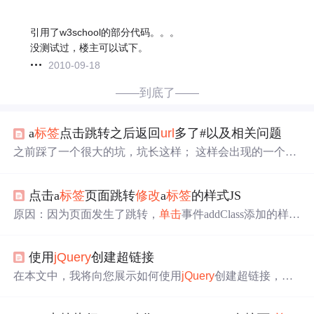
引用了w3school的部分代码。。。
没测试过，楼主可以试下。
2010-09-18
——到底了——
a
标签
点击跳转之后返回
url
多了#以及相关问题
之前踩了一个很大的坑，坑长这样； 这样会出现的一个问
题是点击了a
标签
实现了页面跳转和函数触发，但是页面跳
转之后再返回当前页面的
时
候，
URL
的最末尾会多出一个
点击a
标签
页面跳转
修改
a
标签
的样式JS
#；百思不得其解，最后去掉了a
标签
或者把a
标签
换成div
之后就会好了； 所以记住，a
标签
点击页面跳转之后返回
原因：因为页面发生了跳转，
单击
事件addClass添加的样式
当前页面
URL
会多一个#；换成其他
标签
就不会了；或者换
只在一瞬间有用，因为a
标签
跳转页面刷新，事件失效了
成另外一种方法： href后面写成“javascript:;”；这样就禁止
解决方法（网上看到三种）： 用cookie记录这个打开的序
了a
标签
的跳转 接下来是转的别人的方法： a
标签
加入
单击
使用
jQuery
创建超链接
列号，然后页面在跳转的
时
候在读出来。 循环a的链接，
事件 屏蔽href跳转页面 ...
然后与location.href去比对，如果相同，或包含有同样字符
在本文中，我将向您展示如何使用
jQuery
创建超链接，并
串序列，则添加className. 给每个页面写一个页面的id值，
提供相应的源代码示例。记得在使用
jQuery
之前引入
jQuer
然后每次判断，有值则addClass <div class="xwdt-informatio
y
库，并根据您的需求
修改
代码。在这个例子中，我们将目