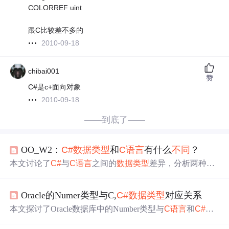
COLORREF uint
跟C比较差不多的
2010-09-18
chibai001
赞
C#是c+面向对象
2010-09-18
——到底了——
OO_W2：
C#
数据类型
和
C语言
有什么
不同
？
本文讨论了
C#
与
C语言
之间的
数据类型
差异，分析两种语
言在数据处理上的
不同
之处及其应用场景。
Oracle的Numer类型与C,
C#
数据类型
对应关系
本文探讨了Oracle数据库中的Number类型与
C语言
和
C#
语
言中
数据类型
的对应关系。虽然无法实现完全一对一的对