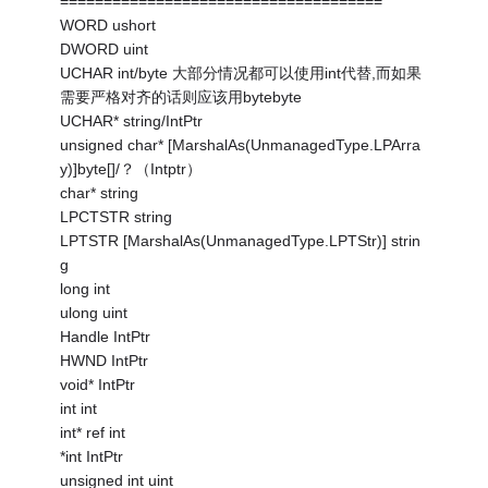
=====================================
WORD ushort
DWORD uint
UCHAR int/byte 大部分情况都可以使用int代替,而如果
需要严格对齐的话则应该用bytebyte
UCHAR* string/IntPtr
unsigned char* [MarshalAs(UnmanagedType.LPArra
y)]byte[]/？（Intptr）
char* string
LPCTSTR string
LPTSTR [MarshalAs(UnmanagedType.LPTStr)] strin
g
long int
ulong uint
Handle IntPtr
HWND IntPtr
void* IntPtr
int int
int* ref int
*int IntPtr
unsigned int uint