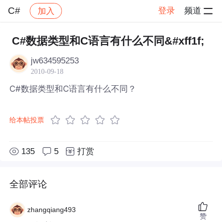
C#
登录
频道
加入
帖子详情
社区
C#
C#数据类型和C语言有什么不同&#xff1f;
jw634595253
2010-09-18
C#数据类型和C语言有什么不同？
给本帖投票
135
5
打赏
全部评论
zhangqiang493
赞