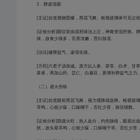
2．脾虚湿困
[主证]自觉视物昏朦，黑花飞舞。检视玻璃体可见尘
[证候分析]眼症皆由湿邪痰浊上泛，神膏变混所致。
痰，故食少痰多，舌质淡嫩，苔白脉濡。
[治法]健脾益气，渗湿化痰。
[方药]六君子汤加减。原方以人参、茯苓、白术、甘
甚者，再加山药、苡仁、白扁豆，更增补脾益气之力
（二）虚火伤络
[主证]自觉眼前黑花飞舞，视力缓降或急降。检视玻
耳鸣，心烦少寐，口燥咽干，舌红少苔，脉弦细数。
[证候分析]阴虚火旺，热人血分，灼伤脉络，眼底出
扰，故头晕耳鸣，心烦少寐，口燥咽干等。舌红少苔