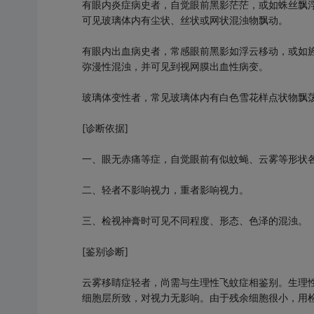
有眼内炎症病史者，自觉眼前黑影茫茫，或如蛛丝飘
可见玻璃体内有尘状、丝状或网状混浊物飘动。
有眼内出血病史者，常感眼前黑影如浮云移动，或如
弥漫性混浊，并可见到视网膜出血性病变。
玻璃体变性者，常见玻璃体内有白色雪花样点状物飘
[诊断依据]
一、眼无赤痛等症，自觉眼前有似蚊蝇、云雾等形状
二、轻者不影响视力，重者影响视力。
三、检视神膏时可见不同程度、形态、色泽的混浊。
[鉴别诊断]
云雾移睛症轻者，尚需与生理性飞蚊症相鉴别。生理
细胞层所致，对视力无影响。由于残余细胞很小，用