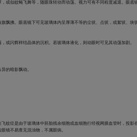
浮，或似蚊蝇飞舞等，随眼珠转动而动荡。视力可有不同程度减退。眼底
旌旗飘拂。眼底镜下可见玻璃体内呈厚薄不等的尘状、点状，或絮状、块
荡，或闪辉样结晶体的沉积。若玻璃体液化，则动眼时可见其动荡加剧。
各异的暗影飘动。
性飞蚊症是由于玻璃体中胚胎残余细胞或血细胞行经视网膜血管时，投影
检眼镜不易查见混浊物，不属眼病。