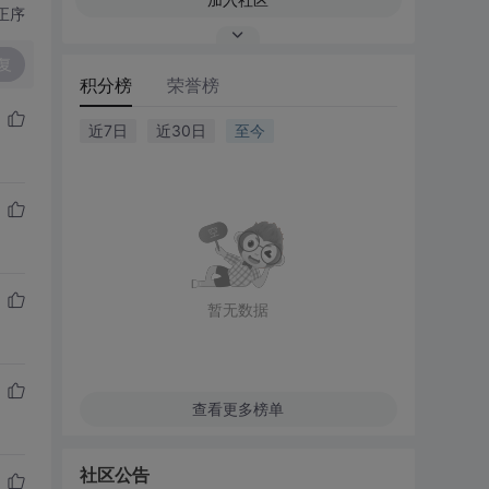
正序
复
积分榜
荣誉榜
近7日
近30日
至今
暂无数据
查看更多榜单
社区公告