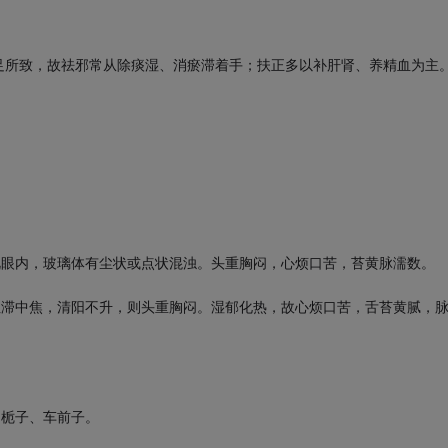
足所致，故祛邪常从除痰湿、消瘀滞着手；扶正多以补肝肾、养精血为主
。
视眼内，玻璃体有尘状或点状混浊。头重胸闷，心烦口苦，苔黄脉濡数。
阻滞中焦，清阳不升，则头重胸闷。湿郁化热，故心烦口苦，舌苔黄腻，
、栀子、车前子。