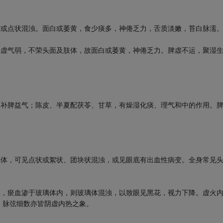
状或点状混浊。面白或萎黄，食少痰多，神倦乏力，舌质淡嫩，苔白脉濡
脾虚气弱，不荣头面及肢体，故面白或萎黄，神倦乏力。脾虚不运，聚湿
草补脾益气；陈皮、半夏配茯苓、甘草，有燥湿化痰、理气和中的作用。
。
璃体，可见点状或絮状、团块状混浊，或见眼底有出血性病变。全身常见
血，瘀血渗于玻璃体内，则玻璃体混浊，以致眼见黑花，视力下降。虚火
，脉弦细数亦皆阴虚内热之象。