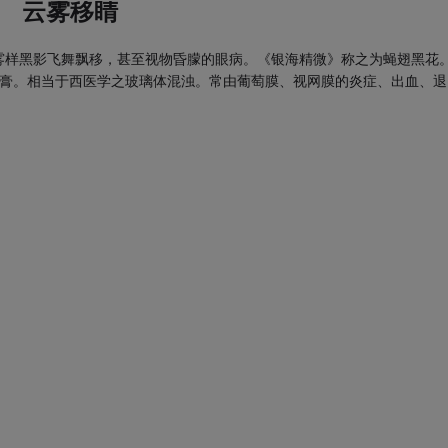
云雾移睛
雾样黑影飞舞飘移，甚至视物昏朦的眼病。《银海精微》称之为蝇翅黑花
神膏。相当于西医学之玻璃体混浊。常由葡萄膜、视网膜的炎症、出血、退
。