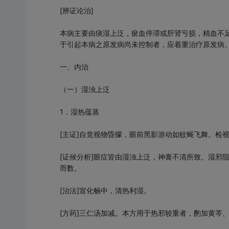
[辨证论治]
本病主要由痰湿上泛，瘀血停滞或肝肾亏损，精血不
于引起本病之原发病尚未控制者，应着重治疗原发病
一、内治
（一）湿浊上泛
1．湿热蕴蒸
[主证]自觉视物昏朦，眼前黑影游动如蚊蝇飞舞。检
[证候分析]眼症皆由湿浊上泛，神膏不清所致。湿邪
而数。
[治法]宣化畅中，清热利湿。
[方药]三仁汤加减。本方用于热邪较重者，酌加黄芩