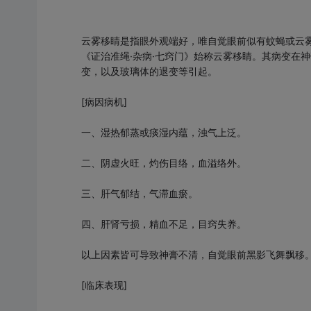
云雾移睛是指眼外观端好，唯自觉眼前似有蚊蝇或云
《证治准绳·杂病·七窍门》始称云雾移睛。其病变在
变，以及玻璃体的退变等引起。
[病因病机]
一、湿热郁蒸或痰湿内蕴，浊气上泛。
二、阴虚火旺，灼伤目络，血溢络外。
三、肝气郁结，气滞血瘀。
四、肝肾亏损，精血不足，目窍失养。
以上因素皆可导致神膏不清，自觉眼前黑影飞舞飘移
[临床表现]