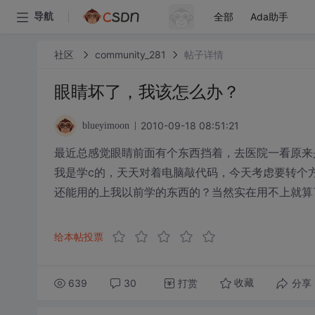
全部
Ada助手
导航
社区
community_281
帖子详情
眼睛坏了，我该怎么办？
2010-09-18 08:51:21
blueyimoon
最近总感觉眼睛前面有个东西挡着，去医院一看原来
我是学c的，天天对着电脑敲代码，今天考虑要转个
还能用的上我以前学的东西的？当然实在用不上就算
给本帖投票
639
30
打赏
分享
收藏