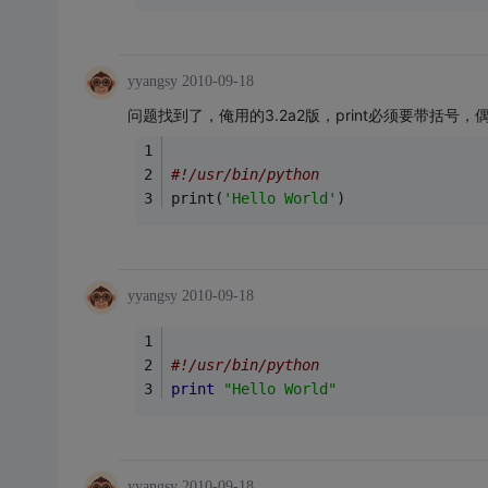
yyangsy
2010-09-18
问题找到了，俺用的3.2a2版，print必须要带括号，
#!/usr/bin/python
print(
'Hello World'
)
yyangsy
2010-09-18
#!/usr/bin/python
print
"Hello World"
yyangsy
2010-09-18