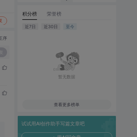
积分榜
荣誉榜
复
近7日
近30日
至今
正序
复
暂无数据
查看更多榜单
试试用AI创作助手写篇文章吧