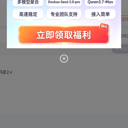
转发到动态
举报
写回
切换为时间
发表回
是2.x