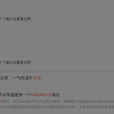
？？输入法要英文阿
？？输入法要英文阿
作的记录，一气呵成不
卡壳
新手从零搭建第一个
Hello
World
项目
ld
项目，对比Spring与SpringBoot差异，拆解核心注解@SpringBootAppli
分析自动配置的SPI机制和条件注解动态筛选过程。文章旨在帮助开发者
际开发中的配置问题。 核心要点： SpringBoot自动配置通过预设模板