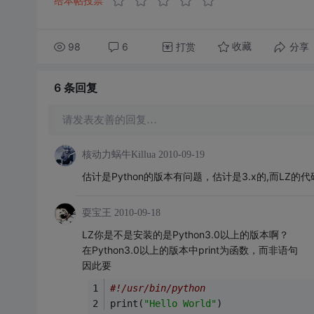
给本帖投票
98
6
打赏
分享
收藏
6 条
回复
请发表友善的回复…
核动力蜗牛Killua
2010-09-19
估计是Python的版本有问题，估计是3.x的,而LZ的代码
耍宝王
2010-09-18
LZ你是不是安装的是Python3.0以上的版本啊？
在Python3.0以上的版本中print为函数，而非语句
因此要
#!/usr/bin/python
print(
"Hello World"
)