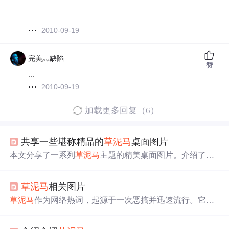
2010-09-19
完美灬缺陷
赞
...
2010-09-19
加载更多回复（6）
共享一些堪称精品的
草泥马
桌面图片
本文分享了一系列
草泥马
主题的精美桌面图片。介绍了
草
泥马
的生活习性和不同种类，如狂
草泥马
、卧
草泥马
等，
并提供了多张高清图片供读者下载使用。
草泥马
相关图片
草泥马
作为网络热词，起源于一次恶搞并迅速流行。它实
际上是中国国骂的一种谐音，网友创造了相关背景故事及
生态描述，甚至将其列为“中国十大神兽”之一。羊驼被认