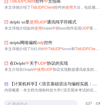
TId
UDP
Client
控件
中
文指南
本文详细介绍了
TId
UDP
Client
控件的
使用
方法，包括属
性、方法和事件，适用于实现
UDP
客户端通信。
delphi xe里
使用
UDP
通讯纯字符模式
本文详细介绍如何
使用
Delphi
中
的Indy组件实现
UDP
客户
端与服务器的通信。包括在窗口上添加
TId
UDP
Client
和
TI
d
UDP
Server控件，设置
绑定
IP和端口，以及在发送和接收
delphi网络编程
udp
控件
事件
中
编写代码。
本文详细介绍了DELPHI
中
TId
UDP
Server和
TId
UDP
Client
控件的
使用
方法，包括如何配置端口、
绑定
IP、读取和发
送数据等，并探讨了在多端口和不同发送方式下的行为差
在Delphi
中
关于
UDP
协议的实现
异。
本文介绍在Delphi
中
使用
UDP
协议实现数据通讯收发的方
法。给出实际设备通讯例子，
使用
UDP
协议在4660端口收
发数据。详细阐述了
使用
底层函数、T
UDP
Socket组件、
TI
【计算机科学】C语言基础语法与编程实践：湖南科技大学期末考试核心知识点解析
d
UDP
Client
组件和TNM
UDP
组件实现数据收发的具体代
码和步骤。
内容概要：本文档为湖南科技大学C语言期末考试的试题
库，主要包含多套选择题，涵盖C语言的基础知识点，如
基本数据类型、运算符与表达式、控制结构（if、switch、
5
说点什么…
循环）、数组、字符串处理、函数定义与调用、指针初步