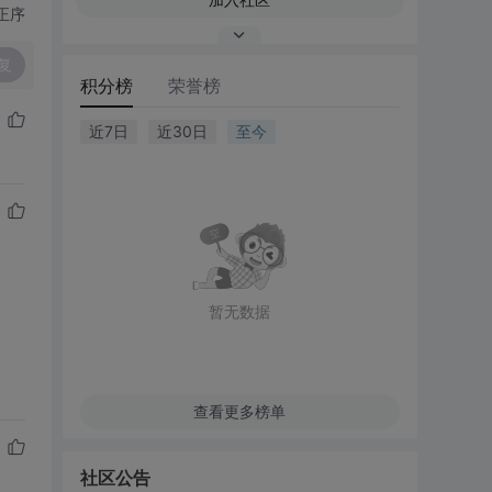
正序
复
积分榜
荣誉榜
近7日
近30日
至今
暂无数据
查看更多榜单
社区公告