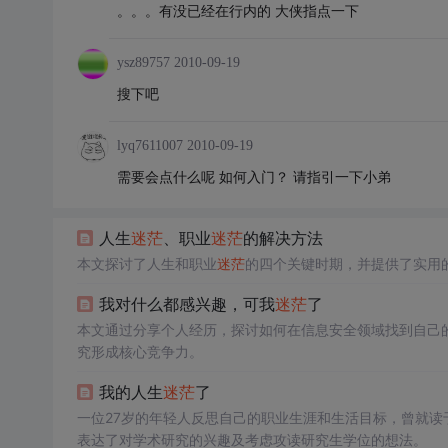
。。。有没已经在行内的 大侠指点一下
ysz89757
2010-09-19
搜下吧
lyq7611007
2010-09-19
需要会点什么呢 如何入门？ 请指引一下小弟
人生
迷茫
、职业
迷茫
的解决方法
本文探讨了人生和职业
迷茫
的四个关键时期，并提供了实用
我对什么都感兴趣，可我
迷茫
了
本文通过分享个人经历，探讨如何在信息安全领域找到自己
究形成核心竞争力。
我的人生
迷茫
了
一位27岁的年轻人反思自己的职业生涯和生活目标，曾就读
表达了对学术研究的兴趣及考虑攻读研究生学位的想法。