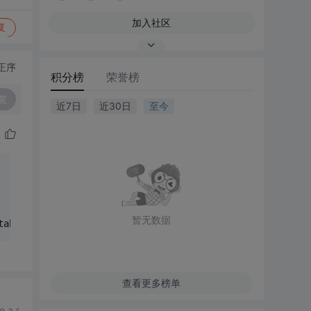
加入社区
复
正序
积分榜
荣誉榜
复
近7日
近30日
至今
暂无数据
tabase, 
int
, 
int
) will be used to upgrade the database  
查看更多榜单
e a r