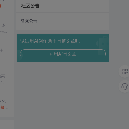
社区公告
据库
暂无公告
，多
seM
试试用AI创作助手写篇文章吧
件，
+ 用AI写文章
为高
处理
构化
接
操作