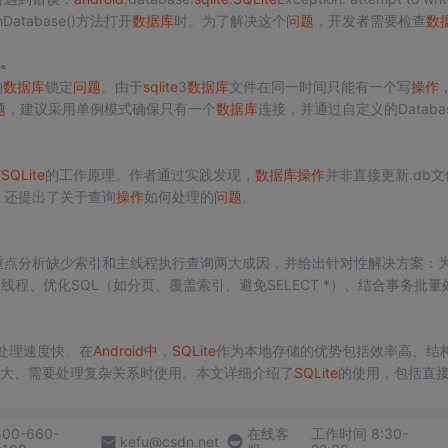
enDatabase()方法打开
数据库
时。为了解决这个
问题
，开发者需要检查
数
。
的
数据库
锁定
问题
。由于
sqlite
3
数据库
文件在同一时间只能有一个写
操作
题
，建议采用单例模式确保只有一个
数据库
连接，并通过自定义的Databa
加锁失败
问题
。
与
SQLite
的工作原理。作者通过实践发现，
数据库
操作
并非直接更新.db文
，还提出了关于查询
操作
如何处理的
问题
。
重点分析缺少索引和主线程执行查询两大成因，并给出针对性解决方案：
线程、优化SQL（如分页、覆盖索引、避免SELECT *）、结合事务批量
、StrictMode、Database Inspector等检测工具与工程化最佳实践。
处理速度快。在
Android
中
，
SQLite
作为本地存储的优势包括效率高、结
量较大、需要处理复杂关系时使用。本文详细介绍了
SQLite
的使用，包括直
据类型和SQL
操作
，并提供了实例和常见
问题
解析。
400-660-
在线客
工作时间 8:30-
kefu@csdn.net