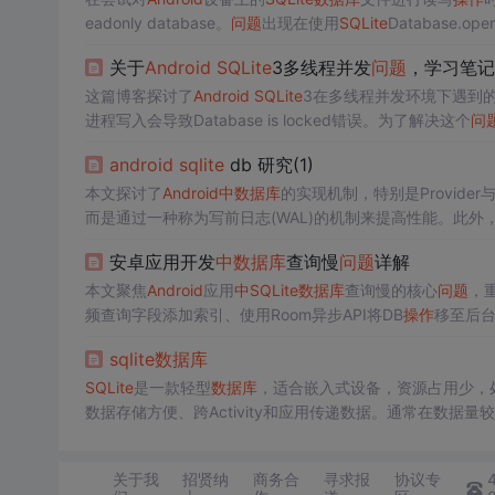
eadonly database。
问题
出现在使用
SQLite
Database.op
文件的权限设置，确保应用有足够的权限进行读写
操作
。
关于
Android
SQLite
3多线程并发
问题
，学习笔记
这篇博客探讨了
Android
SQLite
3在多线程并发环境下遇到
进程写入会导致Database is locked错误。为了解决这个
问
anager来管理和同步读写
操作
，避免直接
操作
数据库
导致的
android
sqlite
db 研究(1)
本文探讨了
Android
中
数据库
的实现机制，特别是Provider
而是通过一种称为写前日志(WAL)的机制来提高性能。此外
安卓应用开发
中
数据库
查询慢
问题
详解
本文聚焦
Android
应用
中
SQLite
数据库
查询慢的核心
问题
，
频查询字段添加索引、使用Room异步API将DB
操作
移至后台
及EXPLAIN QUERY PLAN分析执行计划。同时介绍Profiler
sqlite
数据库
SQLite
是一款轻型
数据库
，适合嵌入式设备，资源占用少，
数据存储方便、跨Activity和应用传递数据。通常在数据
数据库
、
SQLite
OpenHelper的帮助、
数据库
操作
工具类、数
关于我
招贤纳
商务合
寻求报
协议专