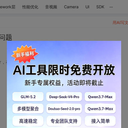
...
mework层
性能优化
音视频
Camera
UI
SDK
用AI写
作问题
per，在构造函数中