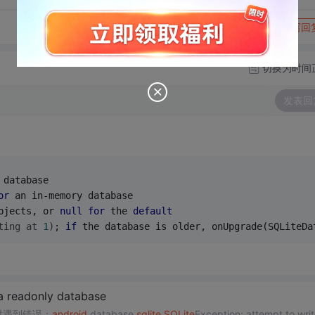
转发到动态
举报
写回
切换为时间
发表回
 database 
or
 an in-memory database 
bjects, 
or 
null
for
 the 
default
ting at 
1
)
; 
if
 the database is older, onUpgrade(SQLiteDa
 a readonly database
时遇到错误：
android
.database.
sqlite
.
SQLite
Exception: attempt to writ