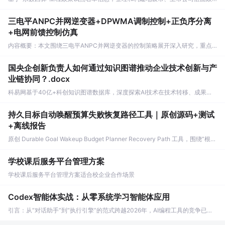
三电平ANPC并网逆变器+DPWMA调制控制+正负序分离
+电网前馈控制仿真
内容概要：本文围绕三电平ANPC并网逆变器的控制策略展开深入研究，重点提出了一种融合DPWMA调制控制、正负序分离与电网前馈控制的复合控制方法，并通过Simulink仿真平台实现系统建模与验证。研究详细分析了DPWMA调制技术对中点电位平衡的调节机制，采用正负序分离方法实现对电网电压不平衡的精确补偿，同时引入电网电压前馈控制以增强系统抗干扰能力与动态响应性能。进一步地，结合虚拟同步发电机（VSG）控制与双闭环控制架构，构建了具备惯量支撑、故障穿越能力和构网型特征的高性能逆变器控制系统，有效提升了新能源并网系统在复杂工况下的稳定性与可靠性，适用于高比例可再生能源接入背景下的三电平ANPC并网逆变器控制场景。; 适合人群：电力电子、电气工程及其自动化等相关专业的研究生、科研人员及从事新能源发电系统开发的工程技术人员。; 使用场景及目标：①用于研究和优化三电平ANPC并网逆变器在电网电压不平衡、不对称故障等非理想工况下的控制性能；②为构建具备自主调频调压能力、惯量响应与强鲁棒性的构网型逆变器提供理论依据与技术方案；③适用于高校电力电子与新能源方向的教学实验、科研项目仿真验证以及企业产品研发中的先进控制算法测试与迭代。; 阅读建议：建议读者结合提供的Simulink仿真模型进行实践操作，重点关注DPWMA调制波生成逻辑、正负序分解算法实现、前馈控制环节设计及中点电位平衡控制策略的协同机制，同时可延伸学习VSG控制原理与多目标优化方法，以全面掌握现代并网逆变器的核心控制技术体系。
国央企创新负责人如何通过知识图谱推动企业技术创新与产
业链协同？.docx
科易网基于40亿+科创知识图谱数据库，深度探索AI技术在技术转移、成果转化、技术经纪、知识产权、产业创新、科技招商等垂直领域的多样化应用场景，研究科技创新领域的AI+数智化解决方案，推动科技创新与产业创新智能化发展。
持久目标自动唤醒预算失败恢复路径工具｜原创源码+测试
+离线报告
原创 Durable Goal Wakeup Budget Planner Recovery Path 工具，围绕“根据目标优先级、剩余配额、待办成熟度、证据变化与截止时间分配自动唤醒次数”的结果，把常见失败、重试、降级、人工接管和最终完成状态建立可达路径图。压缩包包含完整源码、3 项自动化测试、可复现合成示例、离线 HTML/JSON/SVG 报告、1080×720 真实运行效果图、README、运行说明、功能清单、MIT License 及原创与授权声明。运行时零第三方依赖，不包含热点产品或开源项目源码、Logo、官方截图、论文、生产日志或其他受限素材。
学校课后服务平台管理方案
学校课后服务平台管理方案适合校企业合作场景
Codex智能体实战：从零系统学习智能体应用
引言：从“对话助手”到“执行引擎”的范式跨越2026年，AI编程工具的竞争已从单纯的“代码补全”正式跨入“智能体（Agent）”时代。以OpenAI Codex为代表的新一代工具，不再是只能聊天的对话助手，而是进化为支持工具调用、自主决策、多任务并行乃至连接外部系统的“可执行AI工作台”。但一个困扰许多开发者的问题是：大模型能力很强，为什么真让它干点实事就卡壳？原因很简单——LLM只有“大脑”，没有“手脚”，打不开文件、跑不了脚本、画不了图表。智能体的本质，就是给这颗聪明的大脑装上规划、记忆和工具三大模块，让它变成一个能闭环干活的完整系统。