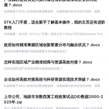
展？.docx
科易网基于40亿+科创知识图谱数据库，深度探索AI技术在技术转移、成果转化、技术经纪、知识产权、产业创新、科技招商等垂直领域的多样化应用场景，研究科技创新领域的AI+数智化解决方案，推动科技创新与产业创新智能化发展。
STK入门手册，适合新手了解基本操作，我的主页还有进阶
教程
内容概要：本文档《STK入门手册》系统介绍了AGI公司开发的Satellite Tool Kit（STK）软件的基本用法与核心功能，涵盖用户界面操作、地图窗口设置、各类对象（如卫星、航天器、设施、传感器等）的创建与属性定义，以及高级分析模块如高精度轨道预测（HPOP）、长周期轨道内容概要：预测（LOP）、地形本文档为与高分辨率地图《STK入门手册》，介绍了Sat的应用。手册还详细说明了Scellite Tool Kit（STK）软件的基本用enarios的时间设置、单位法与核心功能，配置、数据库管理重点涵盖用户界面操作、地图窗口设置、场景及动画演示等功能，帮助用户进行全面（Scenario）管理的卫星系统仿真、卫星及各类与分析。;对象（如航天器、设施、传感器 适合人群：适用于等）的创建与刚接触STK的新属性配置。手册手用户以及具备详细说明了STK一定经验的卫星系统分析的专业技术特性，包括人员，尤其适合从事高精度轨道预测（HPOP）、长航天、遥感、周期轨道分析（LO通信等领域工程技术人员P）、地形与高分辨率地图模块和研究人员。;、姿态模拟与指向 使用场景及目标：①用于、数据可视化等功能卫星轨道设计、，并提供了对象管理覆盖分析、通、动画设置、单位路计算、传感器配置、数据库调建模等航天用等实用操作任务仿真；指导。附录还包含术语表、文件②支持复杂空间格式说明及高级技术注释。; 适合人群：从事环境下的高精度动力学建模与可视化卫星系统分析、航天分析，提升系统设计与决策效率工程、轨道设计；③辅助等相关领域的科研人员和技术教学培训与工程项目工程师，尤其适合初学者和有一定实践，实现从基础操作到高级经验的STK用户功能的全面掌握。。; 使用; 阅读建议：建议场景及目标：①用于学习和掌握结合STK软件STK软件的基础实际操作同步学习，重点关注操作与高级分析功能；②支持各章节中的属性卫星轨道仿真、覆盖设置与操作流程分析、通路，注意手册中标计算、传感器建注的Notes、模等航天任务的规划与评估；③Hints和Warnings以避免常见错误，辅助教学培训与推荐配合官方教程工程项目中的空间态势与数据库资源深化可视化与数据分析。理解。; 阅读建议：建议结合软件实际操作同步阅读，重点关注各章节中的属性设置、投影类型选择及高级模块说明，注意手册中标注的Notes、Hints和Warnings以避免常见错误。
政府如何精准掌握区域创新要素分布与融合状况？.docx
政府如何精准掌握区域创新要素分布与融合状况？
怎样实现区域产业精准招商与资源高效对接？.docx
怎样实现区域产业精准招商与资源高效对接？
企业如何高效对接高校与科研资源实现技术突破？.docx
科易网基于40亿+科创知识图谱数据库，深度探索AI技术在技术转移、成果转化、技术经纪、知识产权、产业创新、科技招商等垂直领域的多样化应用场景，研究科技创新领域的AI+数智化解决方案，推动科技创新与产业创新智能化发展。
上市公司、地级市东数西算工程政策试点DID数据2000-2
025年.zip
基于“东数西算”工程政策试点名单信息，整理和构建地级市、上市公司层面政策试点DID数据，地级市层面：若地级市布局建设了一体化算力网络数据中心群，则将赋值为1，反之为0。上市公司层面：若上市公司公司所在城市布局建设了一体化算力网络数据中心群，则将赋值为1，反之为0。