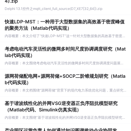
4).zip
Delphi 13.1控件之mqtt_client_full_source(D7_XE7[32_64]).zip
快速LDP-MST：一种用于大型数据集的高效基于密度峰值
的聚类方法（Matlab代码实现）
内容概要：本文介绍了“快速LDP-MST”这一针对大型数据集的高效基于密度峰值的聚类方法，并提供了完整的Matlab代码实现。该方法通过构建最小生成树（MST）并融合密度峰值聚类思想，有效提升了传统算法在处理大规模、复杂分布数据时的聚类效率与准确性，尤其适用于高维与非球形簇结构的数据分析任务。文章不仅阐述了算法的核心原理与技术优势，还强调了科研过程中逻辑思维、创新意识与“借力”工具的重要性，倡导研究者善用现有资源加速科研进程。; 适合人群：具备一定编程基础，特别是熟悉Matlab语言，从事数据科学、机器学习、模式识别或相关领域的科研人员、工程师及研究生；尤其适合正在开展聚类算法研究或需要高效处理大规模数据的开发者。; 使用场景及目标：①在大规模数据集中实现高效、精确的聚类分析；②研究基于密度与图论结合的聚类算法设计原理与优化路径；③通过提供的Matlab代码快速搭建实验环境，验证算法性能，或在此基础上进行二次开发与算法改进。; 阅读建议：此资源以Matlab代码为核心支撑，建议读者结合算法理论与工程实践，按照文档结构循序渐进地学习，充分利用所提供的网盘代码与模型资源，动手运行、调试并可视化算法结果，从而深入理解快速LDP-MST算法的设计思想与实现细节，提升科研效率与创新能力。
考虑电动汽车灵活性的微网多时间尺度协调调度研究（Mat
lab代码实现）
内容概要：本文围绕考虑电动汽车灵活性的微网多时间尺度协调调度问题展开研究，提出了一种基于Matlab的代码实现方案。研究充分利用电动汽车作为移动储能单元所具有的时空灵活性，将其整合到微网能量管理系统中，构建了涵盖日前计划与实时调整两个时间尺度的协调优化调度模型。模型综合考虑了可再生能源（如光伏发电）的波动性、负荷需求变化、分时电价机制以及电动汽车用户的充放电行为等多重因素，通过建立以最小化系统综合运行成本为目标的优化问题，并结合适当的约束条件，采用优化算法求解，从而实现对微网内多种分布式资源的高效协同调度。该方法有效提升了微网对可再生能源的消纳能力和系统运行的经济性与稳定性。; 适合人群：具备一定电力系统基础知识和Matlab编程能力的研究生、科研人员及从事微网、智能电网相关工作的工程技术人员。; 使用场景及目标：①用于教学与科研中深入理解微网多时间尺度调度的机制与建模方法；②为实际微网工程项目中引入电动汽车参与需求响应与调度提供理论依据和可复用的仿真工具；③支撑在能源互联网背景下开展关于需求响应、分布式能源集成及灵活性资源优化利用的前沿研究。; 阅读建议：建议读者结合提供的Matlab代码，逐步理解从问题建模、目标函数设计、约束条件设定到最终优化求解的完整流程，重点关注电动汽车灵活性建模与多时间尺度协调策略的具体实现方式。同时，可通过修改电动汽车渗透率、改变充电策略或调整电价信号等参数进行扩展实验，以深化对系统灵活性资源调度效果与影响因素的理解。
源网荷储配电网+源网荷储+SOCP二阶锥规划研究（Matla
b代码实现）
内容概要：本文档围绕“源网荷储”背景下的现代电力系统优化问题，重点研究基于二阶锥规划（SOCP）的主动配电网优化调度方法，并结合Matlab与Simulink平台实现仿真建模。内容涵盖高渗透率电动汽车接入对配电网承载能力的影响评估、源-网-荷-储协同优化、多时间尺度调度、分布式能源并网控制、储能管理、需求响应及电力系统稳定性分析等关键技术。文档提供了丰富的科研选题与完整的Matlab/Simulink代码实现案例，展示了SOCP在电力系统优化中的建模优势，同时延伸至机器学习、路径规划、信号处理等交叉学科应用，突出数学规划与智能算法在提升系统灵活性与稳定性方面的作用。; 适合人群：适用于具备电力系统、电气工程、自动化或相关专业背景，熟悉Matlab/Simulink仿真环境，从事新能源并网、微电网优化、综合能源系统等方向研究的科研人员、研究生及工程技术人员，尤其适合正在开展高水平学术论文写作或项目开发的专业人士。; 使用场景及目标：①开展含高比例可再生能源与电动汽车接入的配电网承载能力评估与优化调度研究；②掌握基于SOCP的电力系统二阶锥松弛建模与求解方法；③学习光伏、储能、电动汽车等多元设备的协同控制与仿真建模技术；④实现源网荷储协同下的多时间尺度优化策略与Matlab代码开发；⑤拓展至机器学习、路径规划、信号处理等跨学科研究方向。; 阅读建议：建议结合文档附带的网盘资源与完整代码包，按照研究主题循序渐进地实践仿真模型，重点关注SOCP建模流程、YALMIP等优化工具箱的应用，通过复现经典案例加深对电力系统优化理论与工程实现的理解，并在此基础上进行创新性扩展。
基于谐波线性化的并网VSG逆变器正负序阻抗模型研究
（Matlab代码、Simulink仿真实现）
内容概要：本文围绕“基于谐波线性化的并网VSG逆变器正负序阻抗模型研究”展开，结合Matlab代码与Simulink仿真实现，系统探讨了虚拟同步发电机（VSG）在并网运行条件下，尤其是在不平衡电网环境中，其正负序阻抗的建模理论与方法。研究采用谐波线性化技术对VSG这一强非线性系统进行精确的小信号线性化处理，克服了传统线性化方法在处理时变、非线性系统时的局限性，从而建立了能够准确反映系统动态特性的序阻抗模型。该模型为分析VSG并网系统与弱电网之间的交互稳定性提供了坚实的理论基础，并通过详细的仿真验证了所建模型的有效性与准确性，对于提升新能源并网系统的稳定运行能力具有重要意义。; 适合人群：具备电力电子、新能源并网、电力系统自动化或自动控制等相关专业背景，熟练掌握Matlab/Simulink仿真工具，从事新能源发电、微电网控制、阻抗建模与稳定性分析等方向的硕士/博士研究生、科研人员及工程技术人员。; 使用场景及目标：① 深入掌握VSG在电网电压不平衡等复杂工况下的精确建模方法；② 学习并应用谐波线性化这一先进理论解决非线性、时变系统的线性化难题；③ 实现并提取VSG系统的正负序阻抗，完成扫频仿真与奈奎斯特判据分析；④ 评估并网系统的稳定性，为解决实际工程中的振荡问题提供依据，支撑高水平学术论文的撰写与科研项目的深入实施。; 阅读建议：建议读者结合文中提供的Matlab代码与Simulink仿真模型进行同步操作与验证，重点关注谐波线性化的具体实现步骤、关键参数的设置依据以及仿真结果与理论推导的一致性，通过反复调试与对比，深化对VSG系统动态行为和稳定性机理的理解。
产业园区运营负责人如何通过知识图谱推动企业协同发