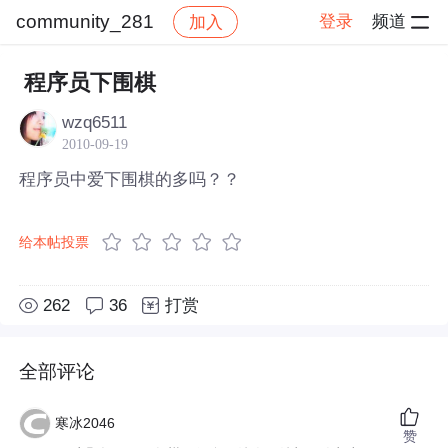
community_281
登录
频道
加入
帖子详情
社区
community_281
程序员下围棋
wzq6511
2010-09-19
程序员中爱下围棋的多吗？？
给本帖投票
262
36
打赏
全部评论
寒冰2046
赞