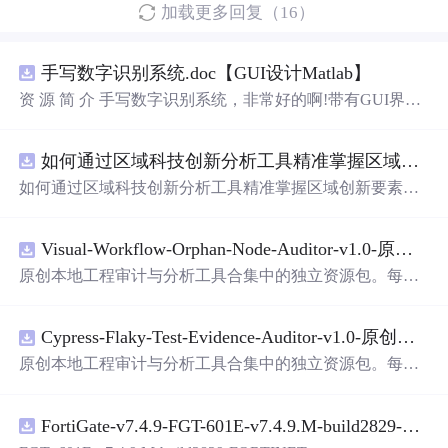
加载更多回复（16）
手写数字识别系统.doc【GUI设计Matlab】
资 源 简 介 手写数字识别系统，非常好的啊!带有GUI界
面，使用方便! 详 情 说 明 用这个手写数字识别系统，你可
以轻松地识别手写数字。这个系统不仅功能强大，而且还
如何通过区域科技创新分析工具精准掌握区域创新要素分布与产业链融合现状？.docx
带有直观的图形用户界面（GUI），非常容易使用。你只
需要将手写数字输入系统，它将立即给出准确的识别结
如何通过区域科技创新分析工具精准掌握区域创新要素分
果。这个系统可以在各种场景中使用，无论是学校、工作
布与产业链融合现状？
还是日常生活，都能为你提供快速和准确的识别服务。它
是一个非常方便和实用的工具，你一定会喜欢它的！
Visual-Workflow-Orphan-Node-Auditor-v1.0-原创源码与文档.zip
原创本地工程审计与分析工具合集中的独立资源包。每个
ZIP包含完整源码、3项自动化测试、可复现合成示例、离
线HTML、JSON与SVG报告、1080×720真实运行效果图、
Cypress-Flaky-Test-Evidence-Auditor-v1.0-原创源码与文档.zip
README、运行说明、功能清单、MIT License及原创与授
权声明。解压后进入project目录，执行npm test验证算法，
原创本地工程审计与分析工具合集中的独立资源包。每个
执行npm run report生成报告，也可通过本地静态服务器打
ZIP包含完整源码、3项自动化测试、可复现合成示例、离
开网页。运行时零第三方依赖，不包含热点产品或开源项
线HTML、JSON与SVG报告、1080×720真实运行效果图、
目源码、Logo、官方截图、论文、生产日志或其他受限素
FortiGate-v7.4.9-FGT-601E-v7.4.9.M-build2829-FORTINET.out
README、运行说明、功能清单、MIT License及原创与授
材。适合前端开发、AI应用工程、测试审计和课程实践。
权声明。解压后进入project目录，执行npm test验证算法，