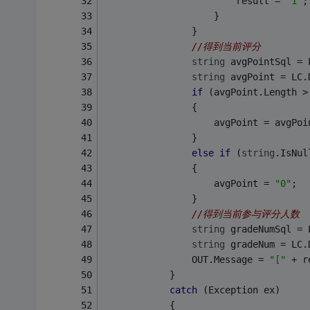
                        result = 
"1"
;
                    }
                }
//得到当前评分
string
 avgPointSql = 
string
 avgPoint = LC.
if
 (avgPoint.Length >
                {
                    avgPoint = avgPoi
                }
else
if
 (
string
.IsNul
                {
                    avgPoint = 
"0"
;
                }
//得到当前参与评分人数
string
 gradeNumSql = 
string
 gradeNum = LC.
                OUT.Message = 
"["
 + r
            }
catch
 (Exception ex)
            {