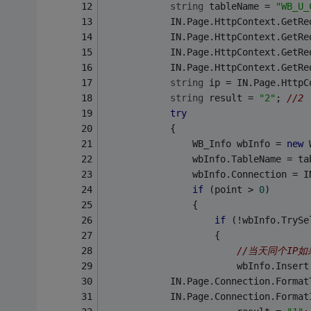
string
 tableName = 
"WB_U_
            IN.Page.HttpContext.GetRe
            IN.Page.HttpContext.GetRe
            IN.Page.HttpContext.GetRe
            IN.Page.HttpContext.GetRe
string
 ip = IN.Page.HttpC
string
 result = 
"2"
; 
//2
try
            {
                WB_Info wbInfo = 
new
 
                wbInfo.TableName = ta
                wbInfo.Connection = I
if
 (point > 
0
)
                {
if
 (!wbInfo.TrySe
                    {
//当天同个IP
                        wbInfo.Insert
            IN.Page.Connection.Format
            IN.Page.Connection.Format