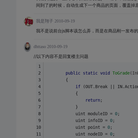
间到了的时候，自动生成下一个商品的页面，覆盖掉
我是翔子
2010-09-19
我不是说前台js脚本该怎么弄，而是在商品刚一发布
dhttaso
2010-09-19
//以下内容不是回复楼主问题
public
static
void
ToGrade
(In
        {
if
 (OUT.Break || IN.Actio
            {
return
;
            }
            uint moduleID = 
0
;
            uint infoID = 
0
;
            uint point = 
0
;
            uint nodeID = 
0
;