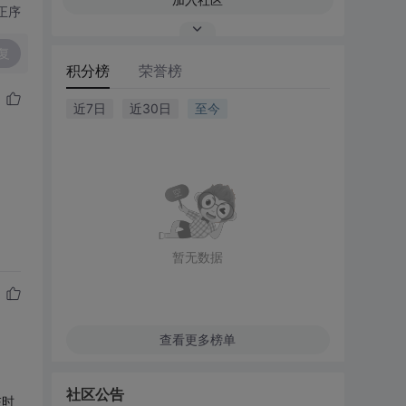
正序
复
积分榜
荣誉榜
近7日
近30日
至今
暂无数据
查看更多榜单
社区公告
在时