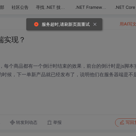
部
社区公告
.NET Core
寻找 .NET 技术达人
.NET Framework
用AI写
服务超时,请刷新页面重试
端实现？
，每个商品都有一个倒计时结束的效果，前台的倒计时是js脚本
的时候，下一单新产品就已经发布了，说明他们在服务器端是不
转发到动态
举报
享
写回