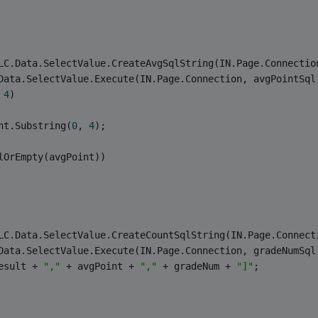
LC.Data.SelectValue.CreateAvgSqlString(IN.Page.Connectio
Data.SelectValue.Execute(IN.Page.Connection, avgPointSql
 
4
)
nt.Substring(
0
, 
4
);
lOrEmpty(avgPoint))
LC.Data.SelectValue.CreateCountSqlString(IN.Page.Connect
Data.SelectValue.Execute(IN.Page.Connection, gradeNumSql
esult + 
","
 + avgPoint + 
","
 + gradeNum + 
"]"
;