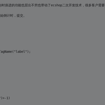
，与时俱进的功能也层出不穷也带动了ecshop二次开发技术，很多客户
开始倒计时，提交。
 
TagName("label");
")>-1)