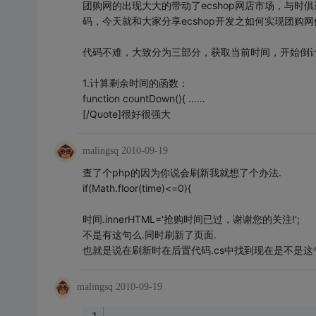
团购网的出现大大的带动了ecshop网店市场，与时
码，今天就和大家分享ecshop开发之如何实现团购
代码不难，大致分为三部分，获取当前时间，开始倒
1.计算剩余时间的函数：
function countDown(){ ……
[/Quote]很好很强大
malingsq
2010-09-19
查了个php的因为你说会刷新我就想了个办法.
if(Math.floor(time)<=0){
时间.innerHTML='抢购时间已过，谢谢您的关注!';
不是有这句么.同时刷新了页面.
也就是说在刷新时在后置代码.cs中找到现在是不是这句
malingsq
2010-09-19