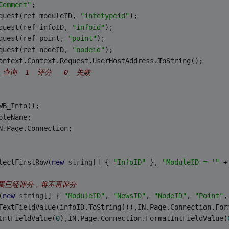
Comment"
;
quest(ref moduleID, 
"infotypeid"
);
quest(ref infoID, 
"infoid"
);
quest(ref point, 
"point"
);
quest(ref nodeID, 
"nodeid"
);
ontext.Context.Request.UserHostAddress.ToString();
  查询  1  评分   0  失败 
WB_Info();
bleName;
N.Page.Connection;
lectFirstRow(
new
string
[] { 
"InfoID"
 }, 
"ModuleID = '"
 +
如果已经评分，将不再评分
(
new
string
[] { 
"ModuleID"
, 
"NewsID"
, 
"NodeID"
, 
"Point"
,
TextFieldValue(infoID.ToString()),IN.Page.Connection.For
IntFieldValue(
0
),IN.Page.Connection.FormatIntFieldValue(