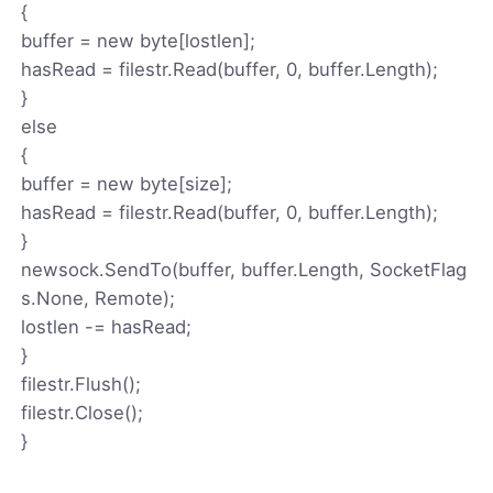
{
buffer = new byte[lostlen];
hasRead = filestr.Read(buffer, 0, buffer.Length);
}
else
{
buffer = new byte[size];
hasRead = filestr.Read(buffer, 0, buffer.Length);
}
newsock.SendTo(buffer, buffer.Length, SocketFlag
s.None, Remote);
lostlen -= hasRead;
}
filestr.Flush();
filestr.Close();
}