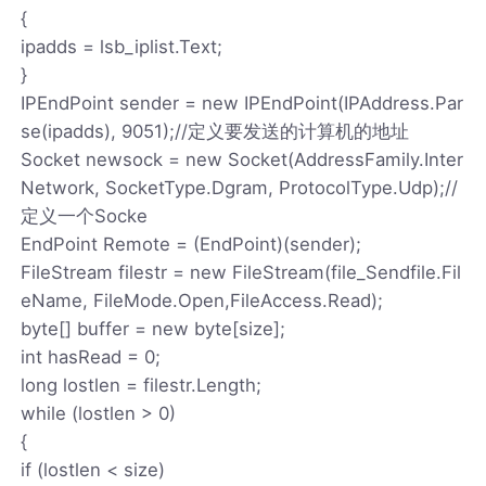
{
ipadds = lsb_iplist.Text;
}
IPEndPoint sender = new IPEndPoint(IPAddress.Par
se(ipadds), 9051);//定义要发送的计算机的地址
Socket newsock = new Socket(AddressFamily.Inter
Network, SocketType.Dgram, ProtocolType.Udp);//
定义一个Socke
EndPoint Remote = (EndPoint)(sender);
FileStream filestr = new FileStream(file_Sendfile.Fil
eName, FileMode.Open,FileAccess.Read);
byte[] buffer = new byte[size];
int hasRead = 0;
long lostlen = filestr.Length;
while (lostlen > 0)
{
if (lostlen < size)