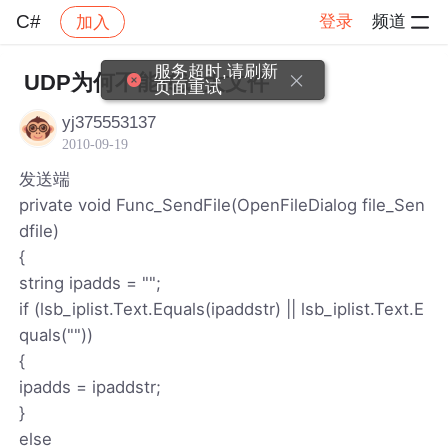
C#
登录
频道
加入
帖子详情
社区
C#
服务超时,请刷新
UDP为何不能传送大文件
页面重试
yj375553137
2010-09-19
发送端
private void Func_SendFile(OpenFileDialog file_Sen
dfile)
{
string ipadds = "";
if (lsb_iplist.Text.Equals(ipaddstr) || lsb_iplist.Text.E
quals(""))
{
ipadds = ipaddstr;
}
else