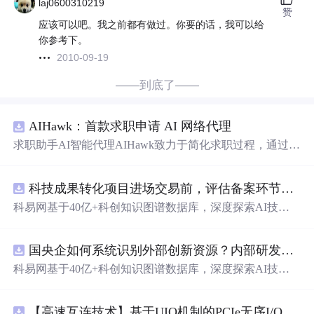
laj0600310219
赞
应该可以吧。我之前都有做过。你要的话，我可以给
你参考下。
2010-09-19
——到底了——
AIHawk：首款求职申请 AI 网络代理
求职助手AI智能代理AIHawk致力于简化求职过程，通过自
动化职位申请流程。借助人工智能，它能够帮助用户以定
制化的方式申请多个职位。
科技成果转化项目进场交易前，评估备案环节需要准备哪些材料？.docx
科易网基于40亿+科创知识图谱数据库，深度探索AI技术
在技术转移、成果转化、技术经纪、知识产权、产业创
新、科技招商等垂直领域的多样化应用场景，研究科技创
国央企如何系统识别外部创新资源？内部研发体系完善，但对外部高校、中小科技企业技术能力缺乏动态认知。.docx
新领域的AI+数智化解决方案，推动科技创新与产业创新
智能化发展。
科易网基于40亿+科创知识图谱数据库，深度探索AI技术
在技术转移、成果转化、技术经纪、知识产权、产业创
新、科技招商等垂直领域的多样化应用场景，研究科技创
【高速互连技术】基于UIO机制的PCIe无序I/O扩展：多路径架构下内存请求的高性能传输与排序控制方案设计
新领域的AI+数智化解决方案，推动科技创新与产业创新