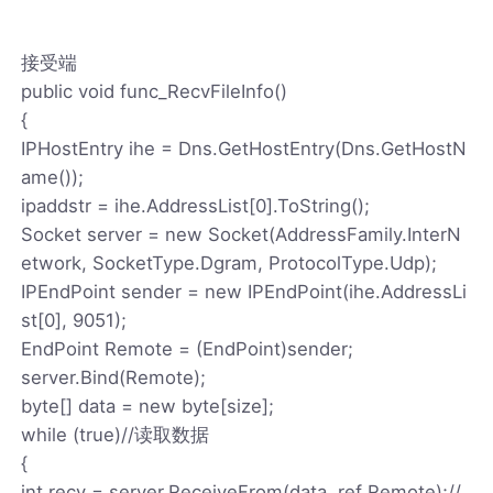
接受端
public void func_RecvFileInfo()
{
IPHostEntry ihe = Dns.GetHostEntry(Dns.GetHostN
ame());
ipaddstr = ihe.AddressList[0].ToString();
Socket server = new Socket(AddressFamily.InterN
etwork, SocketType.Dgram, ProtocolType.Udp);
IPEndPoint sender = new IPEndPoint(ihe.AddressLi
st[0], 9051);
EndPoint Remote = (EndPoint)sender;
server.Bind(Remote);
byte[] data = new byte[size];
while (true)//读取数据
{
int recv = server.ReceiveFrom(data, ref Remote);//