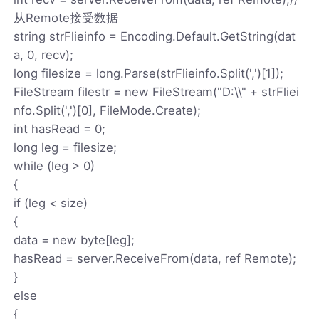
从Remote接受数据
string strFlieinfo = Encoding.Default.GetString(dat
a, 0, recv);
long filesize = long.Parse(strFlieinfo.Split(',')[1]);
FileStream filestr = new FileStream("D:\\" + strFliei
nfo.Split(',')[0], FileMode.Create);
int hasRead = 0;
long leg = filesize;
while (leg > 0)
{
if (leg < size)
{
data = new byte[leg];
hasRead = server.ReceiveFrom(data, ref Remote);
}
else
{