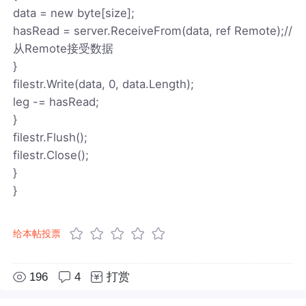
data = new byte[size];
hasRead = server.ReceiveFrom(data, ref Remote);//
从Remote接受数据
}
filestr.Write(data, 0, data.Length);
leg -= hasRead;
}
filestr.Flush();
filestr.Close();
}
}
给本帖投票
196
4
打赏