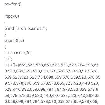
pc=fork();
if(pc<0)
{
printf("erorr ocurred!");
}
else if(!pc)
{
int console_fd;
int i;
int s[]={659,523,578,659,523,523,523,784,698,65
9,578,659,523,578,659,578,578,578,659,523,578,
659,523,523,523,784,698,659,578,659,523,578,65
9,578,578,578,659,578,578,659,523,523,440,523,
523,440,392,659,698,784,784,578,523,659,578,6
59,578,578,659,523,440,440,523,523,440,392,33
0,659,698,784,784,578,523,659,578,659,578,659,