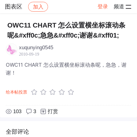
图表区
登录
频道
加入
帖子详情
社区
图表区
OWC11 CHART 怎么设置横坐标滚动条
呢&#xff0c;急急&#xff0c;谢谢&#xff01;
xuqunying0545
2010-09-19
OWC11 CHART 怎么设置横坐标滚动条呢，急急，谢
谢！
给本帖投票
103
3
打赏
全部评论