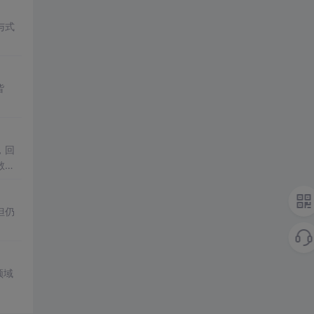
与式
皆
，回
散步
但仍
领域