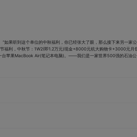
0元。”如果听到这个单位的中秋福利，你已经张大了眼，那么接下来另一家
利，中秋节：1W2(即1.2万元)现金+8000元杭大购物卡+3000元月
苹果MacBook Air(笔记本电脑)。——我们是一家世界500强的石油公