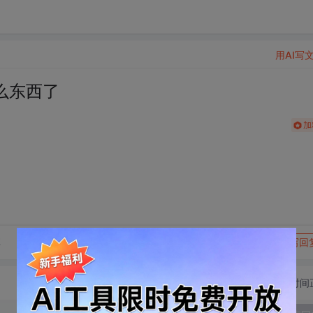
用AI写
么东西了
加
转发到动态
举报
享
写回
切换为时间