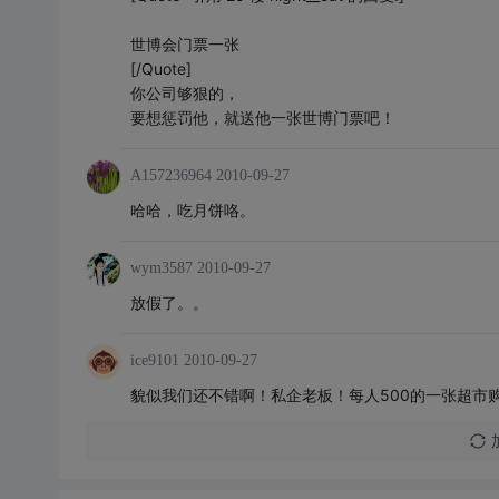
世博会门票一张
[/Quote]
你公司够狠的，
要想惩罚他，就送他一张世博门票吧！
A157236964
2010-09-27
哈哈，吃月饼咯。
wym3587
2010-09-27
放假了。。
ice9101
2010-09-27
貌似我们还不错啊！私企老板！每人500的一张超市