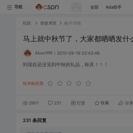
全部
Ada助手
导航
社区
非技术区
帖子详情
马上就中秋节了，大家都晒晒发什
2010-09-19 02:43:46
Akun1990
到现在还没见到中秋的礼品，杯具！！！
给本帖投票
2901
231
打赏
分
收藏
231 条
回复