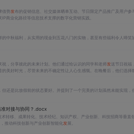
牌借势
发
布的促销信息、社交媒体晒单互动、节日限定产品推广及用户参
IP商业化路径等信息技术支撑的数字化营销实践。
样的中秋福利，从实用的现金到五花八门的实物，甚至有些福利令人啼笑
庆祝，分享彼此的未来计划。他们通过给认识的同学和老师
发
送节日祝福
昔的美好时光，尽管未来的不确定性让人心生感慨。在晚餐后，他们选择
温暖和对未来生活的期待。
，但还是比放假前的状态要好。并提到了一个完美的计划虽然未能实现，
对接与协同？.docx
在技术转移、成果转化、技术经纪、知识产权、产业创新、科技招商等垂直
案，推动科技创新与产业创新智能化
发
展。