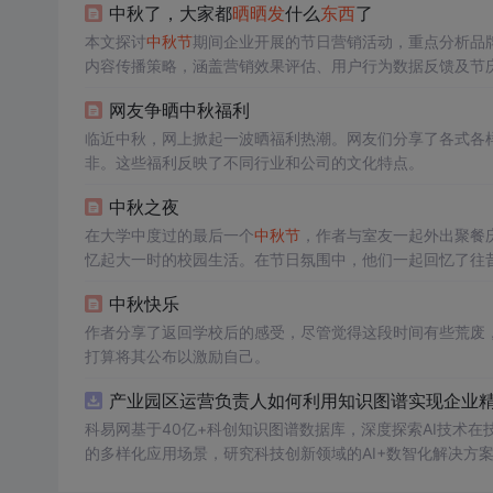
中秋了，大家都
晒晒
发
什么
东西
了
本文探讨
中秋节
期间企业开展的节日营销活动，重点分析品
内容传播策略，涵盖营销效果评估、用户行为数据反馈及节庆
网友争晒中秋福利
临近中秋，网上掀起一波晒福利热潮。网友们分享了各式各
非。这些福利反映了不同行业和公司的文化特点。
中秋之夜
在大学中度过的最后一个
中秋节
，作者与室友一起外出聚餐
忆起大一时的校园生活。在节日氛围中，他们一起回忆了往
回宿舍，享受月色和彼此的陪伴。这一晚，充满了离别前的
中秋快乐
作者分享了返回学校后的感受，尽管觉得这段时间有些荒废
打算将其公布以激励自己。
产业园区运营负责人如何利用知识图谱实现企业精准
科易网基于40亿+科创知识图谱数据库，深度探索AI技术
的多样化应用场景，研究科技创新领域的AI+数智化解决方