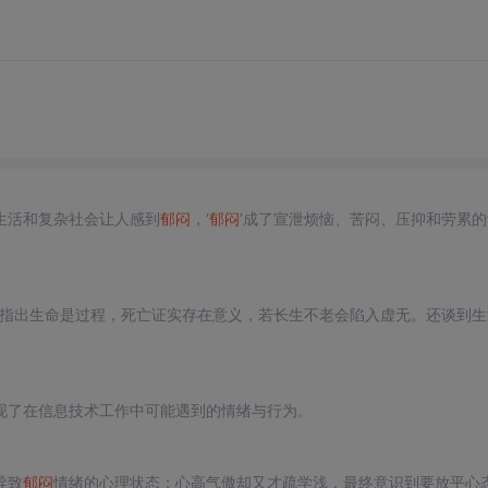
生活和复杂社会让人感到
郁闷
，‘
郁闷
’成了宣泄烦恼、苦闷、压抑和劳累的
。指出生命是过程，死亡证实存在意义，若长生不老会陷入虚无。还谈到生
现了在信息技术工作中可能遇到的情绪与行为。
导致
郁闷
情绪的心理状态：心高气傲却又才疏学浅，最终意识到要放平心