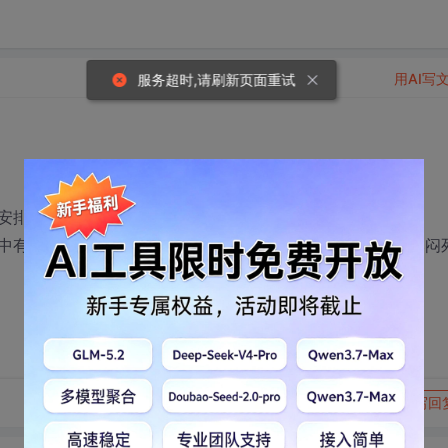
用AI写
服务超时,请刷新页面重试
安排测试(本人超级不喜欢测试)，是不是要放弃这份工作？
中有问题未发现(按方案走)，经理就说是本人工作不认真，郁闷
转发到动态
举报
写回