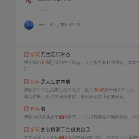
。。。
loveshuifang
2010-09-19
郁闷
乃生活纸常态
博客指出
郁闷
已成为生活常态，人们常将其挂在嘴边。繁忙
汇。
郁闷
是人生的本质
博客探讨了生活与生命的意义，提到‘
郁闷
’源于难寻知心人
原地转圈，但仍要满怀希望，最后表达对小色的敬意。
郁闷
着
博客内容提及处于
郁闷
状态，同时进行搜索和编码操作，体
郁闷
的心情源于空虚的自己
本文分享了一次从
郁闷
情绪中解脱的经历，并总结了一系列