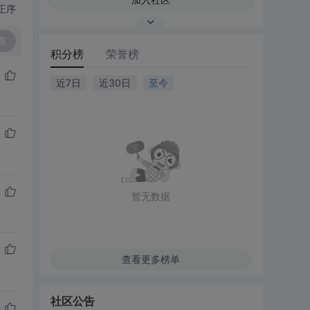
正序
复
积分榜
荣誉榜
近7日
近30日
至今
暂无数据
查看更多榜单
社区公告