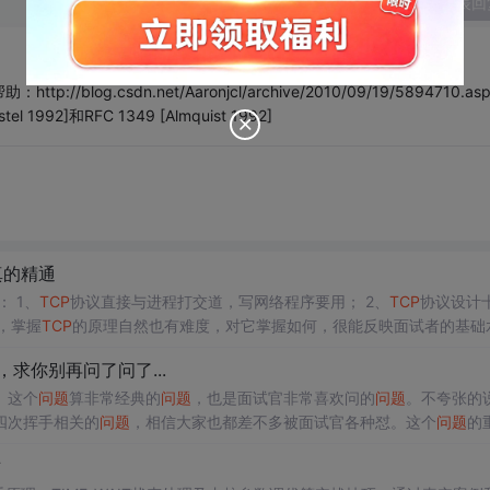
发表回
g.csdn.net/Aaronjcl/archive/2010/09/19/5894710.asp
 1992]和RFC 1349 [Almquist 1992]
真的精通
？ 原因无外乎两个： 1、
TCP
协议直接与进程打交道，写网络程序要用； 2、
TCP
协议设计
靠传输。 因为精巧，掌握
TCP
的原理自然也有难度，对它掌握如何，很能反映面试者的基础
A进程通过
TCP
向另一台机器上的B进程发
，求你别再问了问了...
。这个
问题
算非常经典的
问题
，也是面试官非常喜欢问的
问题
。不夸张的
四次挥手相关的
问题
，相信大家也都差不多被面试官各种怼。这个
问题
的
的明明白白。先画个图，看下
TCP
的建立连接 和 断开连接的整体过程。
对