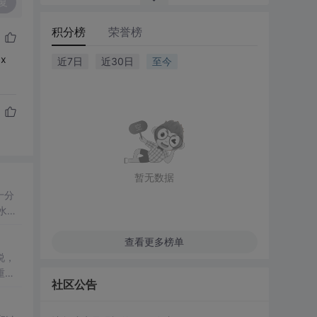
复
积分榜
荣誉榜
x
近7日
近30日
至今
暂无数据
十分
水
查看更多榜单
说，
重要
社区公告
看完这