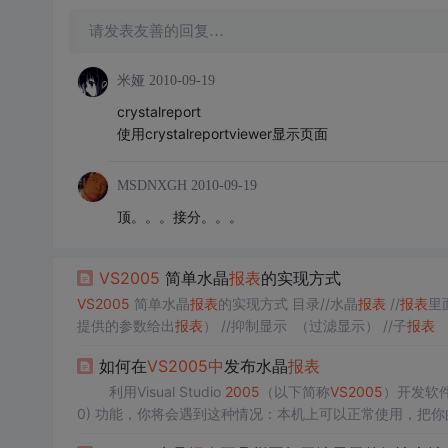
请发表友善的回复…
米娅
2010-09-19
crystalreport
使用crystalreportviewer显示页面
MSDNXGH
2010-09-19
顶。。。接分。。。
VS
2005
简单水晶
报表
的实现方式
VS
2005
简单水晶
报表
的实现方式 目录//水晶
报表
//
报表
里
提供的参数给出
报表
） //抑制显示 （过滤显示） //子
报表
子
报表
示例（象超级链接） //水晶
报表
中
的 图标显示 （图
如何在
VS
2005
中
发布水晶
报表
利用Visual Studio
2005
（以下简称
VS
2005
）开发软
0) 功能，你将会遇到这种情况：本机上可以正常使用，把
误。这时你也许会说，是不是没把Crystal Report组件