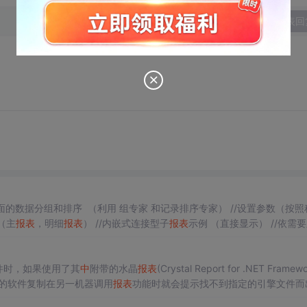
发表回
面的数据分组和排序 （利用 组专家 和记录排序专家） //设置参数（按照
（主
报表
，明细
报表
） //内嵌式连接型子
报表
示例 （直接显示） //依需
片的形式显示）一
件时，如果使用了其
中
附带的水晶
报表
(Crystal Report for .NET Framewo
你的软件复制在另一机器调用
报表
功能时就会提示找不到指定的引擎文件而
一起发布啊。说对啦，但是要