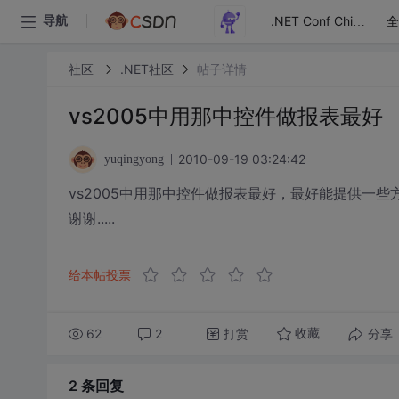
全
导航
.NET Conf China
社区
.NET社区
帖子详情
vs2005中用那中控件做报表最好
2010-09-19 03:24:42
yuqingyong
vs2005中用那中控件做报表最好，最好能提供一些
谢谢.....
给本帖投票
62
2
打赏
分享
收藏
2 条
回复