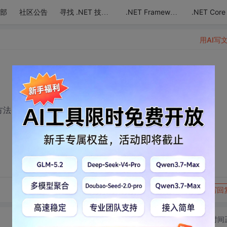
部
社区公告
.NET Core
寻找 .NET 技术达人
.NET Framework
用AI写
方法
转发到动态
举报
写回
切换为时间