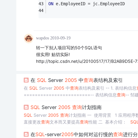
ON
 e.EmployeeID = jc.EmployeeID
wapdos
2010-09-19
转一下别人项目写的50个SQL语句
很实用! 贴切实际!
http://topic.csdn.net/u/20100517/17/B2AB9D5E
在
SQL
Server
2005
中
查询
表结构及索引
在
SQL
Server
2005
中
查询
表结构及索引 -- 1. 表结构信息
========================-- 表结构信息
查询
-- 邹
=================
SQL
Server
2005
查询
计划指南
SQL
Server
2005
查询
计划指南 一 使用背景 1 应用程序
直接更改
查询
文本而又要提高
查询
性能 二 基本介绍：
SQ
质上，计划指南是通过将
查询
提示附加到计划指南来影响
查
在
SQL
-server
2005
中如何对运行慢的
查询
进行分