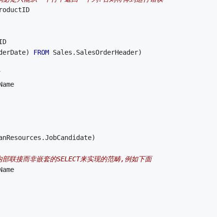
roductID
ID
derDate) 
FROM
 Sales.SalesOrderHeader)
Name
anResources.JobCandidate)
部联接而非嵌套的SELECT来实现的范畴,例如下面
Name