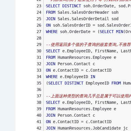
SELECT
DISTINCT
 soh.OrderDate, sod.P
FROM
 Sales.SalesOrderHeader soh
JOIN
 Sales.SalesOrderDetail sod
ON
 soh.SalesOrderID = sod.SalesOrder
WHERE
 soh.OrderDate = (
SELECT
MIN
(Or
--使用返回多个值的子查询的嵌套查询,不推荐
SELECT
 e.EmployeeID, FirstName, Last
FROM
 HumanResources.Employee e
JOIN
 Person.Contact c
ON
 e.ContactID = c.ContactID
WHERE
 e.EmployeeID 
IN
(
SELECT
DISTINCT
 EmployeeID 
FROM
 Hum
--上面这种类型的查询几乎总是属于可以使用内
SELECT
 e.EmployeeID, FirstName, Last
FROM
 HumanResources.Employee e
JOIN
 Person.Contact c
ON
 e.ContactID = c.ContactID
JOIN
 HumanResources.JobCandidate jc