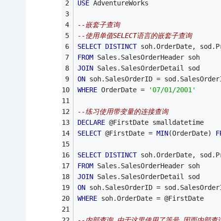
USE
 AdventureWorks
--嵌套子查询
--使用单值SELECT语言的嵌套子查询
SELECT
DISTINCT
 soh.OrderDate, sod.P
FROM
 Sales.SalesOrderHeader soh
JOIN
 Sales.SalesOrderDetail sod
ON
 soh.SalesOrderID = sod.SalesOrder
WHERE
 OrderDate = 
'07/01/2001'
--练习使用带变量的连接查询
DECLARE
 @FirstDate smalldatetime
SELECT
 @FirstDate = 
MIN
(OrderDate) 
F
SELECT
DISTINCT
 soh.OrderDate, sod.P
FROM
 Sales.SalesOrderHeader soh
JOIN
 Sales.SalesOrderDetail sod
ON
 soh.SalesOrderID = sod.SalesOrder
WHERE
 soh.OrderDate = @FirstDate
--内部查询,由于这里使用了等号,因而内部