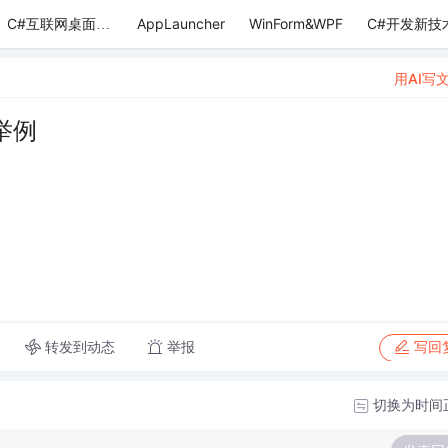
AppLauncher
WinForm&WPF
C#开发新技
C#互联网桌面应用
用AI写
举例
转发到动态
举报
写回
切换为时间