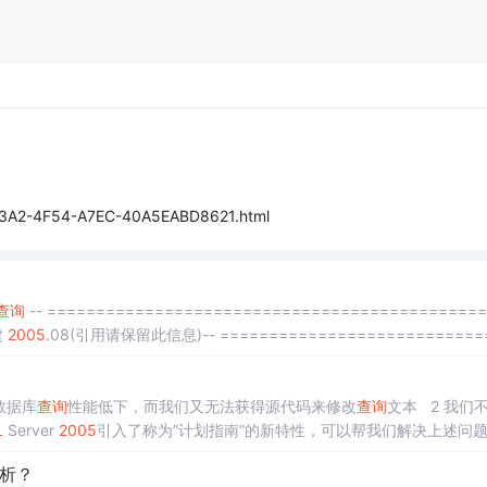
-73A2-4F54-A7EC-40A5EABD8621.html
查询
-- =============================================
建
2005
.08(引用请保留此信息)-- ===========================
数据库
查询
性能低下，而我们又无法获得源代码来修改
查询
文本 2 我们
L
Server
2005
引入了称为”计划指南”的新特性，可以帮我们解决上述问
询
的优化。
析？