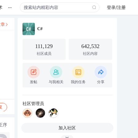
...
术
登录/注册
文章
C#
111,129
642,532
社区成员
社区内容
发帖
与我相关
我的任务
分享
社区管理员
复
正序
加入社区