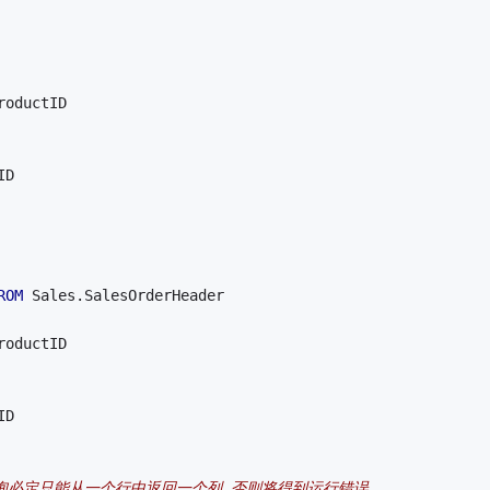
roductID
ID
ROM
 Sales.SalesOrderHeader 
roductID
ID
查询必定只能从一个行中返回一个列.否则将得到运行错误