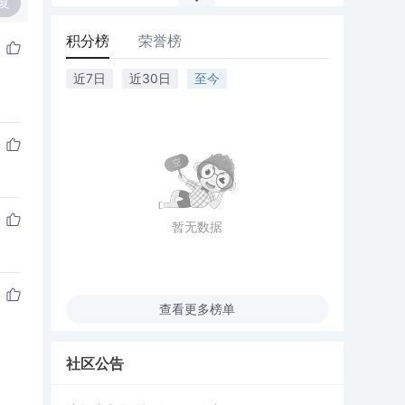
复
积分榜
荣誉榜
近7日
近30日
至今
暂无数据
查看更多榜单
社区公告