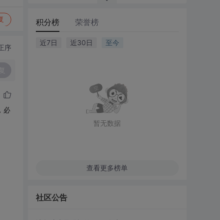
复
积分榜
荣誉榜
近7日
近30日
至今
正序
复
，必
暂无数据
查看更多榜单
社区公告