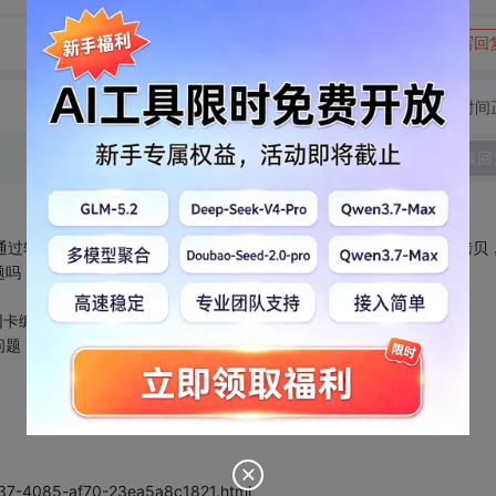
转发到动态
举报
写回
切换为时间
发表回
通过软件注册码来换一种方法实现你的目的，你的目的是，禁止非法拷贝
题吗，参考资料如下，希望对你有帮助：
网卡编号
问题
1437-4085-af70-23ea5a8c1821.html