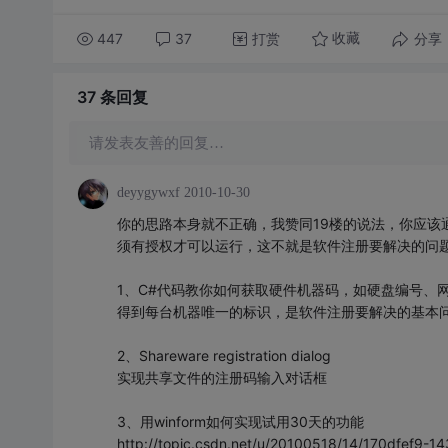
447
37
打赏
分享
收藏
37 条
回复
请发表友善的回复…
deyygywxf
2010-10-30
你的思路本身就不正确，我赞同19楼的说法，你应该
须有授权才可以运行，这不就是软件注册要解决的问
1、C#代码教你如何获取硬件机器码，如硬盘编号、
得到每台机器唯一的标识，是软件注册要解决的基本
2、Shareware registration dialog
实现共享文件的注册码输入对话框
3、用winform如何实现试用30天的功能
http://topic.csdn.net/u/20100518/14/170dfef9-