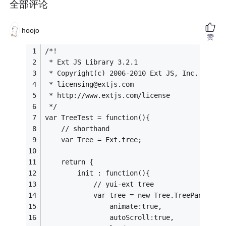
全部评论
hoojo
赞
/*!
 * Ext JS Library 3.2.1
 * Copyright(c) 2006-2010 Ext JS, Inc.
 * licensing@extjs.com
 * http://www.extjs.com/license
 */
var TreeTest = function(){
    // shorthand
    var Tree = Ext.tree;
    return {
        init : function(){
            // yui-ext tree
            var tree = new Tree.TreePanel({
                animate:true, 
                autoScroll:true,