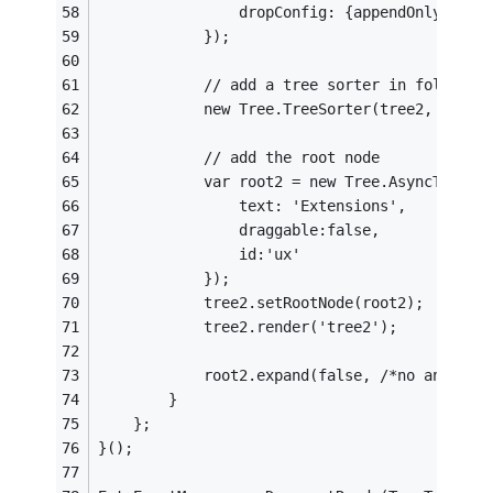
                dropConfig: {appendOnly:true
            });
            // add a tree sorter in folder m
            new Tree.TreeSorter(tree2, {fold
            // add the root node
            var root2 = new Tree.AsyncTreeNo
                text: 'Extensions', 
                draggable:false, 
                id:'ux'
            });
            tree2.setRootNode(root2);
            tree2.render('tree2');
            root2.expand(false, /*no anim*/ 
        }
    };
}();