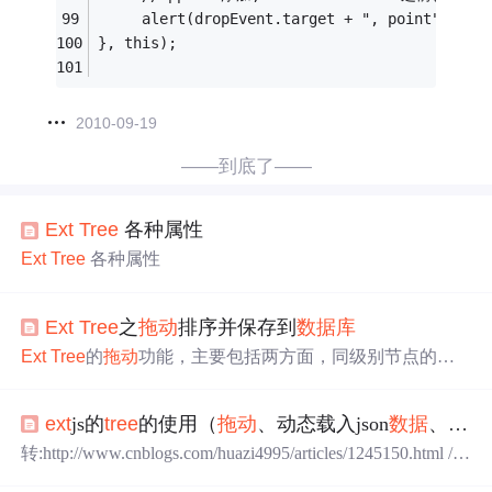
     alert(dropEvent.target + ", point" + dr
}, this);
2010-09-19
——到底了——
Ext
Tree
各种属性
Ext
Tree
各种属性
Ext
Tree
之
拖动
排序并保存到
数据
库
Ext
Tree
的
拖动
功能，主要包括两方面，同级别节点的
拖
动
和跃级
拖动
．
Ext
Tree
提供的响应
拖动
操作的事件还是
比较多的．
Ext
Tree
demo里面，使用movenode : (
Tree
tre
ext
js的
tree
的使用（
拖动
、动态载入json
数据
、
拖动
e
, Node node, Node oldParent, Node newParent, Number inde
x ) 来响应节点的
拖动
操作，在
Ext
.
tree
.
Tree
Panel的定义...
转:http://www.cnblogs.com/huazi4995/articles/1245150.html /*
设置
tree
的节点放置函数此函数有一个很重要的参数对象e