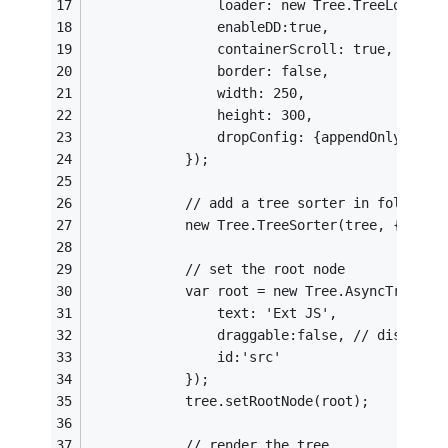
                loader: new Tree.TreeLoader(
                enableDD:true,
                containerScroll: true,
                border: false,
                width: 250,
                height: 300,
                dropConfig: {appendOnly:true
            });
            // add a tree sorter in folder m
            new Tree.TreeSorter(tree, {folde
            // set the root node
            var root = new Tree.AsyncTreeNod
                text: 'Ext JS', 
                draggable:false, // disable 
                id:'src'
            });
            tree.setRootNode(root);
            // render the tree