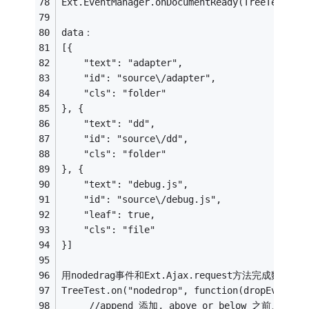
Ext.EventManager.onDocumentReady(TreeTest.in
data：
[{
    "text": "adapter",
    "id": "source\/adapter",
    "cls": "folder"
}, {
    "text": "dd",
    "id": "source\/dd",
    "cls": "folder"
}, {
    "text": "debug.js",
    "id": "source\/debug.js",
    "leaf": true,
    "cls": "file"
}]
用nodedrag事件和Ext.Ajax.request方法完成数据操
TreeTest.on("nodedrop", function(dropEvent){
     //append 添加, above or below 之前、之后