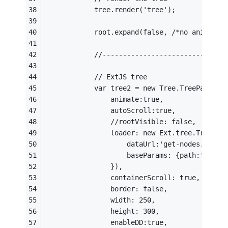
            tree.render('tree');
            root.expand(false, /*no anim*/ f
            //------------------------------
            // ExtJS tree            
            var tree2 = new Tree.TreePanel({
                animate:true,
                autoScroll:true,
                //rootVisible: false,
                loader: new Ext.tree.TreeLoa
                    dataUrl:'get-nodes.php',
                    baseParams: {path:'extjs
                }),
                containerScroll: true,
                border: false,
                width: 250,
                height: 300,
                enableDD:true,