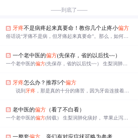
——到底了——
牙疼
不是病疼起来真要命！教你几个止疼小
偏方
俗话说“牙痛不是病，但牙痛起来真要命”。那么，如何去
缓解牙痛呢？为你推荐
牙疼
快速止疼
偏方
。 止牙痛的
偏方
1、生姜 因为生姜具有非常好的止痛以及消炎的作用，所
一个老中医的
偏方
(先保存，省的以后找~~）
以在牙痛的时候可以使用生姜来缓解痛苦。首先取出一片
新鲜的生姜，然后咬合放在
牙疼
的位置，如果有必要也可
一个老中医的
偏方
(先保存，省的以后找~~） 生梨润肺化
以重复使用，具有很不错的止痛效果。 2、大蒜 大蒜
痰好， 苹果止泻营养高。 黄瓜减肥有成效， 抑制癌症猕
的消炎效果也是非常不错的，首先需要将大蒜捣...
猴桃。 番茄补血助容颜， 莲藕除烦解酒妙。 橘子理气好
牙疼
怎么办？推荐5个
偏方
化痰， 韭菜补肾暖膝腰。 萝卜消食除胀气， 芹菜能
治
血
压高。 白菜利尿排毒素， 菜花常吃癌症少。 冬瓜消肿有
说到
牙疼
，那是真的十分的痛苦，因为牙齿连接着神
利尿， 绿豆解毒疗效高。 木耳搞癌散血淤， 山药益肾浮
经，十分的敏感。这是一个十分常见的疾病，其实重视口
肿消。 海带含碘散淤结， 蘑菇抑制癌细胞。
腔卫生的话能很好的改善，特别早晚刷牙是十分必要的。
老中医的
偏方
（看了不白看）
那么你知道出现
牙疼
吃什么能缓解呢？ 1、胡椒粉止
牙痛 用胡椒粉止牙痛前，先用温水漱口，然后取干净
一个老中医的
偏方
(转载） 生梨润肺化痰好， 苹果止泻营
的棉球，用棉球蘸一点胡椒粉（花椒粉也行），涂在牙痛
养高。 黄瓜减肥有成效， 抑制癌症猕猴桃。 番茄补血助
的地方，能够止牙痛。 2、生姜止牙痛 生姜相信
容颜， 莲藕除烦解酒妙。 橘子理气好化痰， 韭菜补肾暖
每个家庭的厨房里都有，牙痛时就可以用生姜来止痛，这
一整套
偏方
，亲们有对应症状可略为参考
膝腰。 萝卜消食除胀气， 芹菜能
治
血压高。 白菜利尿排