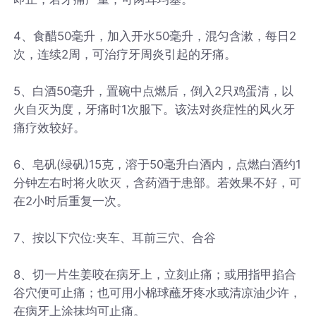
4、食醋50毫升，加入开水50毫升，混匀含漱，每日2
次，连续2周，可治疗牙周炎引起的牙痛。
5、白酒50毫升，置碗中点燃后，倒入2只鸡蛋清，以
火自灭为度，牙痛时1次服下。该法对炎症性的风火牙
痛疗效较好。
6、皂矾(绿矾)15克，溶于50毫升白酒内，点燃白酒约1
分钟左右时将火吹灭，含药酒于患部。若效果不好，可
在2小时后重复一次。
7、按以下穴位:夹车、耳前三穴、合谷
8、切一片生姜咬在病牙上，立刻止痛；或用指甲掐合
谷穴便可止痛；也可用小棉球蘸牙疼水或清凉油少许，
在病牙上涂抹均可止痛。