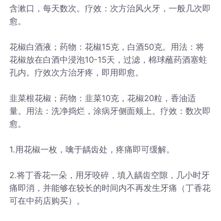
含漱口，每天数次。疗效：次方治风火牙，一般几次即
愈。
花椒白酒液；药物：花椒15克，白酒50克。用法：将
花椒放在白酒中浸泡10-15天，过滤，棉球蘸药酒塞蛀
孔内。疗效次方治牙疼，即用即愈。
韭菜根花椒；药物：韭菜10克，花椒20粒，香油适
量。用法：洗净捣烂，涂病牙侧面颊上。疗效：数次即
愈。
1.用花椒一枚，噙于龋齿处，疼痛即可缓解。
2.将丁香花一朵，用牙咬碎，填入龋齿空隙，几小时牙
痛即消，并能够在较长的时间内不再发生牙痛（丁香花
可在中药店购买）。