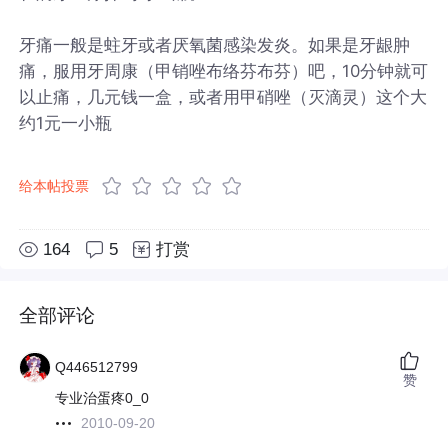
牙痛一般是蛀牙或者厌氧菌感染发炎。如果是牙龈肿
痛，服用牙周康（甲销唑布络芬布芬）吧，10分钟就可
以止痛，几元钱一盒，或者用甲硝唑（灭滴灵）这个大
约1元一小瓶
给本帖投票
164
5
打赏
全部评论
Q446512799
赞
专业治蛋疼0_0
2010-09-20