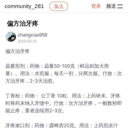
community_281
登录
频道
加入
帖子详情
社区
community_281
偏方治牙疼
zhangxiao958
2010-09-19
偏方治牙疼
萹蓄煎剂；药物：萹蓄50-100克（鲜品则加大用
量）。用法：水煎服，每天一剂，分两次服。疗效：次
方治牙疼，2-3天治愈。
丁香粉；药物： 公丁香 10粒。用法：上药研末。牙疼
时将药末纳入牙缝中。疗效：次方治牙疼，一般数秒即
能止疼，重者连续用2-3次。
牙疼漱口剂；药物：露蜂房20克。用法：上药煎浓汁