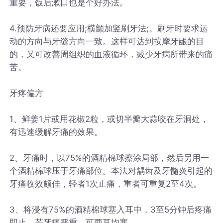
重要，饭后漱口也是个好办法。
4.预防牙病还要应用;横颤加竖刷牙法;。刷牙时要求运
动的方向与牙缝方向一致。这样可达到按摩牙龈的目
的，又可改善周组织的血液循环，减少牙病所带来的痛
苦。
牙疼偏方
1、鲜姜1片或用花椒2粒，或切半瓣大蒜咬在牙洞处，
有迅速缓解牙痛的效果。
2、牙痛时，以75%的酒精棉球擦涂局部，然后另用一
个酒精棉球压于牙痛部位。本法对龋齿及牙髓炎引起的
牙痛收效颇佳，轻者1次止痛，重者可重复2至4次。
3、将浸有75%的酒精棉球塞入耳中，3至5分钟后疼痛
即止，若牙痛严重，可两耳均塞。