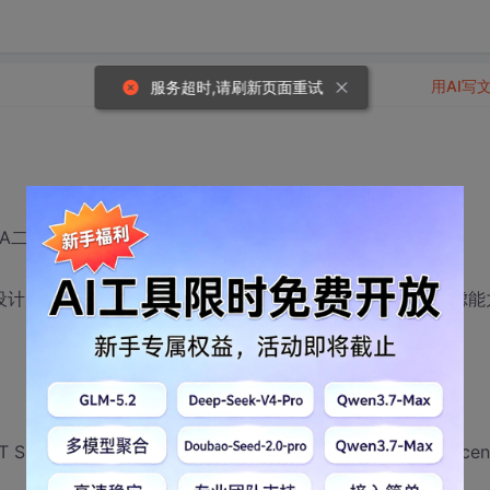
用AI写
服务超时,请刷新页面重试
A二级考试
设计师是否对求职有用 ？同时是否对评职称有用？（在不考虑能
KET编程除外） Struts2 Hibernate3 JSP Servlet Lucen