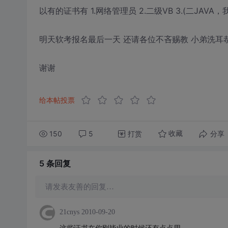
以有的证书有 1.网络管理员 2.二级VB 3.(二JAVA
明天软考报名最后一天 还请各位不吝赐教 小弟洗耳
谢谢
给本帖投票
150
5
打赏
分享
收藏
5 条
回复
请发表友善的回复…
21cnys
2010-09-20
这些证书在你刚毕业的时候还有点点用