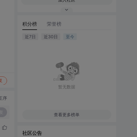
积分榜
荣誉榜
近7日
近30日
至今
复
暂无数据
正序
复
查看更多榜单
社区公告