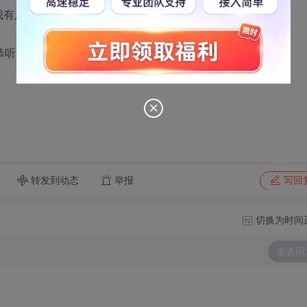
，我有八成把握能过)
恭听！
转发到动态
举报
写回
切换为时间
发表回