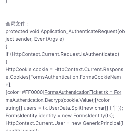
}
全局文件：
protected void Application_AuthenticateRequest(ob
ject sender, EventArgs e)
{
if (HttpContext.Current.Request.IsAuthenticated)
{
HttpCookie cookie = HttpContext.Current.Respons
e.Cookies[FormsAuthentication.FormsCookieNam
e];
[color=#FF0000]
FormsAuthenticationTicket tk = For
);[/color
msAuthentication.Decrypt(cookie.Value
string[] users = tk.UserData.Split(new char[] { '|' });
FormsIdentity identity = new FormsIdentity(tk);
HttpContext.Current.User = new GenericPrincipal(i
dentity,users);