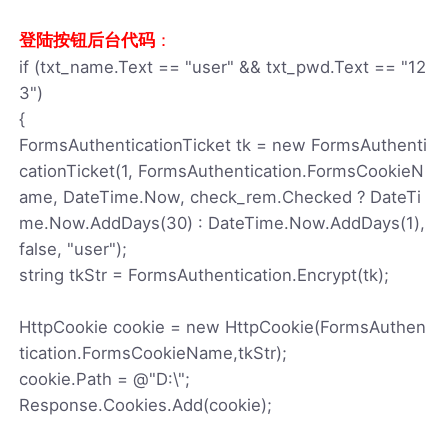
登陆按钮后台代码
：
if (txt_name.Text == "user" && txt_pwd.Text == "12
3")
{
FormsAuthenticationTicket tk = new FormsAuthenti
cationTicket(1, FormsAuthentication.FormsCookieN
ame, DateTime.Now, check_rem.Checked ? DateTi
me.Now.AddDays(30) : DateTime.Now.AddDays(1),
false, "user");
string tkStr = FormsAuthentication.Encrypt(tk);
HttpCookie cookie = new HttpCookie(FormsAuthen
tication.FormsCookieName,tkStr);
cookie.Path = @"D:\";
Response.Cookies.Add(cookie);