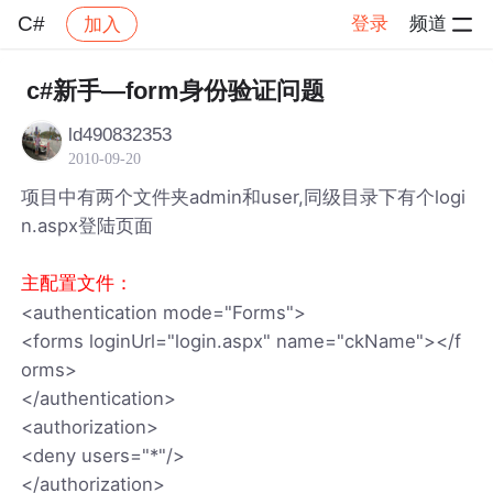
C#
登录
频道
加入
帖子详情
社区
C#
c#新手—form身份验证问题
ld490832353
2010-09-20
项目中有两个文件夹admin和user,同级目录下有个logi
n.aspx登陆页面
主配置文件：
<authentication mode="Forms">
<forms loginUrl="login.aspx" name="ckName"></f
orms>
</authentication>
<authorization>
<deny users="*"/>
</authorization>