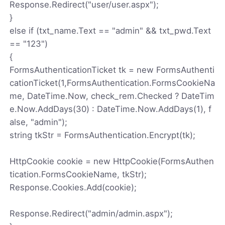
Response.Redirect("user/user.aspx");
}
else if (txt_name.Text == "admin" && txt_pwd.Text
== "123")
{
FormsAuthenticationTicket tk = new FormsAuthenti
cationTicket(1,FormsAuthentication.FormsCookieNa
me, DateTime.Now, check_rem.Checked ? DateTim
e.Now.AddDays(30) : DateTime.Now.AddDays(1), f
alse, "admin");
string tkStr = FormsAuthentication.Encrypt(tk);
HttpCookie cookie = new HttpCookie(FormsAuthen
tication.FormsCookieName, tkStr);
Response.Cookies.Add(cookie);
Response.Redirect("admin/admin.aspx");