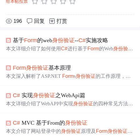
给本帖投票
196
回复
打赏
基于
Form
的web
身份验证
--
C#
实施攻略
本文详细介绍了如何使用
C#
进行基于
Form
的Web
身份验证
，包括CustomIdentity类、
Form
AuthenticationUtil辅助类、U
serPrincipal类的创建，以及PageBaseHelper和PageBase类的
Form
身份验证
基本原理
使用。还讨论了UserIdentity类、全局配置以及页面登录和
注销的处理方法。同时提供了web.config配置的相关内容。
本文深入解析了ASP.NET
Form
s
身份验证
的工作原理，包
括如何通过配置文件实现目录权限控制，登录页面实现用
户
身份验证
，以及如何在用户访问特定页面时自动识别其
C#
实现
身份验证
之WebApi篇
身份并提供相应的访问权限。通过具体代码示例，详细阐
述了
Form
s
身份验证
的配置和实现过程。
本文详细介绍了WebAPI中实现
身份验证
的四种常见方法：
FORM
身份验证
、集成WINDOWS验证、Basic基础认证、
Digest摘要认证。每种方法都提供了详细的实现步骤和代码
C#
MVC 基于From的
身份验证
示例，包括自定义过滤器和消息处理管道。
本文介绍了网站登录中的
身份验证
原理及
Form
身份验证
的
具体实现方法。详细解释了验证与授权的概念，并通过实