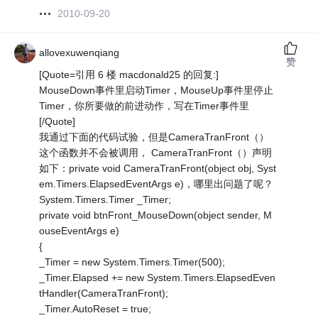
2010-09-20
allovexuwenqiang
赞
[Quote=引用 6 楼 macdonald25 的回复:]
MouseDown事件里启动Timer，MouseUp事件里停止
Timer，你所要做的前进动作，写在Timer事件里
[/Quote]
我通过下面的代码试验，但是CameraTranFront（）
这个函数并不会被调用， CameraTranFront（）声明
如下：private void CameraTranFront(object obj, Syst
em.Timers.ElapsedEventArgs e)，哪里出问题了呢？
System.Timers.Timer _Timer;
private void btnFront_MouseDown(object sender, M
ouseEventArgs e)
{
_Timer = new System.Timers.Timer(500);
_Timer.Elapsed += new System.Timers.ElapsedEven
tHandler(CameraTranFront);
_Timer.AutoReset = true;