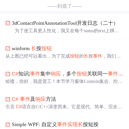
——到底了——
3dContactPointAnnotationTool开发日志（二十）
为了使工具更人性化，我又在每个status的text上绑了
个可以拖拽
实现
值改变的脚本，但是不知道为啥rotx那个值
越过+-90范围后连续修改就会产生抖动的现象，试了很多
winform
长
按
按钮
方法也没能弄好，不过实际用起来问题应该不大。 不
过拖拽时鼠标碰到屏幕边缘就动不了了，于是我想像unity
从上图已经可以看出，为了完成
按钮
的
长
按
事件
，我们为
那样可以让鼠标出现在屏幕的另一边，这样就拖拽起来就
一个Button准备了两个Timer，其中一个Timer用于倒计时3
更加的方便。 关于如何
实现
该功能请看完下列教程：
秒，才开始另一个Timer开始疯狂叠加Label1中的数字。双
1.unit...
C#
知识|
事件
集中
响应
，多个
按钮
关联同一
事件
（实
击
按钮
默认产生的click
事件
只会在鼠标点击
按钮
，再松开
按钮
，这样才会执行其中的代码一次，无论你将点击之
哈喽，你好，我是雷工！本节学习窗体Controls集合、控件
后，鼠标在
按钮
悬停多久，都不会相应的，会直到你松开
事件
的统一关联及如何优化重复代码。
未知。如果在
C#
窗体，单纯点击
按钮
，之后将鼠标
长
时间
放在这个
按钮
上，不放开，双击
按钮
默认产生的click
事件
C#
事件
及
响应
方法
是不会出现多次相应的。
引言
C#
语言自C/C++演变而来。它是现代、简单、完全面
向对象和类型安全的。
C#
语言是微软公司针对.Net平台才
推出来的一门新语言，作为.Net平台的第一语言，它几乎
Simple WPF: 自定义
事件
实现
长
按短按
集中了所有关于软件开发和软件工程研究的最新成果。面