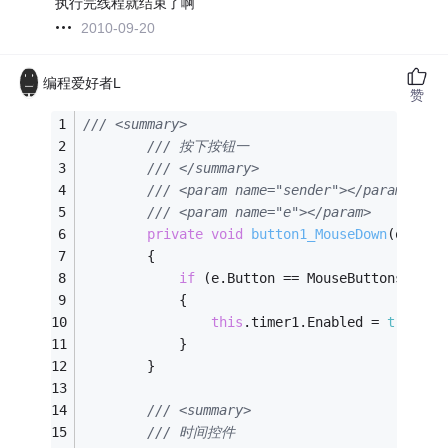
执行完线程就结束了啊
2010-09-20
编程爱好者L
赞
/// <summary>
/// 按下按钮一
/// </summary>
/// <param name="sender"></param>
/// <param name="e"></param>
private
void
button1_MouseDown
(object
        {
if
 (e.Button == MouseButtons.Left
            {
this
.timer1.Enabled = 
true
;
            }
        }
/// <summary>
/// 时间控件