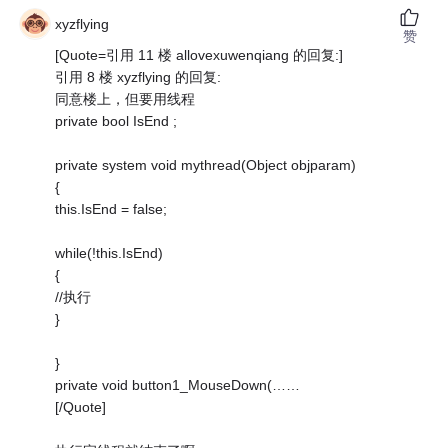
xyzflying
赞
[Quote=引用 11 楼 allovexuwenqiang 的回复:]
引用 8 楼 xyzflying 的回复:
同意楼上，但要用线程
private bool IsEnd ;
private system void mythread(Object objparam)
{
this.IsEnd = false;
while(!this.IsEnd)
{
//执行
}
}
private void button1_MouseDown(……
[/Quote]