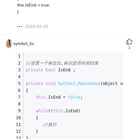
this.IsEnd = true;
}
2010-09-20
symbol_bc
1
//设置一个标志位,标识是否向前结束
private
bool
 IsEnd ;
private
void
button1_MouseDown
(object sender,
{
this
.IsEnd = 
false
;
while
(!
this
.IsEnd)
    {
//执行
    }
}