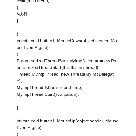
while(!this.IsEnd)
{
//执行
}
}
private void button1_MouseDown(object sender, Mo
useEventArgs e)
{
ParameterizedThreadStart MyImpDelegate=new Par
ameterizedThreadStart(this,this.mythread);
Thread MyimpThread=new Thread(MyImpDelegat
e);
MyimpThread.IsBackground=true;
MyimpThread.Start(yourparam);
}
private void button1_MouseUp(object sender, Mouse
EventArgs e)
{