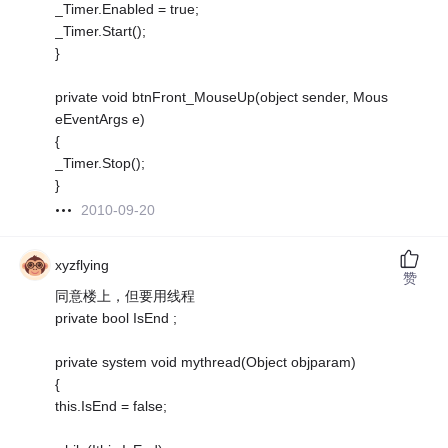
_Timer.Enabled = true;
_Timer.Start();
}
private void btnFront_MouseUp(object sender, Mous
eEventArgs e)
{
_Timer.Stop();
}
2010-09-20
xyzflying
赞
同意楼上，但要用线程
private bool IsEnd ;
private system void mythread(Object objparam)
{
this.IsEnd = false;