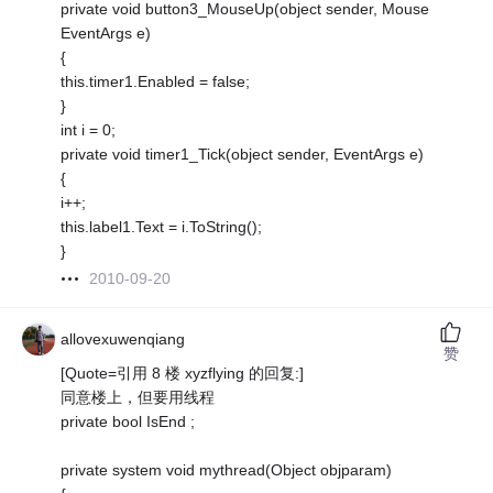
private void button3_MouseUp(object sender, Mouse
EventArgs e)
{
this.timer1.Enabled = false;
}
int i = 0;
private void timer1_Tick(object sender, EventArgs e)
{
i++;
this.label1.Text = i.ToString();
}
2010-09-20
allovexuwenqiang
赞
[Quote=引用 8 楼 xyzflying 的回复:]
同意楼上，但要用线程
private bool IsEnd ;
private system void mythread(Object objparam)