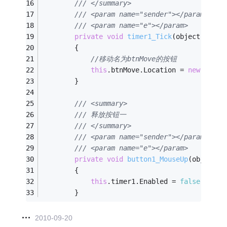
/// </summary>
/// <param name="sender"></param>
/// <param name="e"></param>
private
void
timer1_Tick
(object sende
        {
//移动名为btnMove的按钮
this
.btnMove.Location = 
new
 Point
        }
/// <summary>
/// 释放按钮一
/// </summary>
/// <param name="sender"></param>
/// <param name="e"></param>
private
void
button1_MouseUp
(object s
        {
this
.timer1.Enabled = 
false
;
        }
2010-09-20