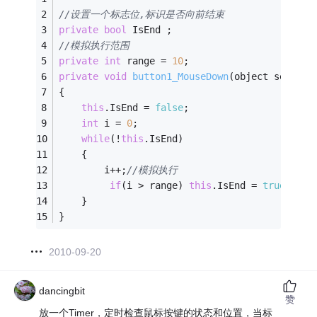
//设置一个标志位,标识是否向前结束
private
bool
 IsEnd ;
//模拟执行范围
private
int
 range = 
10
;
private
void
button1_MouseDown
(object sender,
{
this
.IsEnd = 
false
;
int
 i = 
0
;
while
(!
this
.IsEnd)
    {
        i++;
//模拟执行
if
(i > range) 
this
.IsEnd = 
true
;
    }
}
2010-09-20
dancingbit
赞
放一个Timer，定时检查鼠标按键的状态和位置，当标