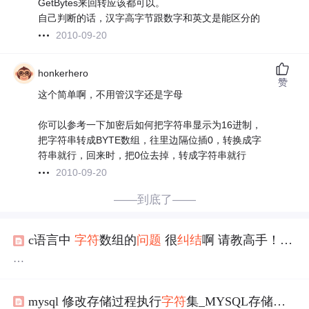
GetBytes来回转应该都可以。
自己判断的话，汉字高字节跟数字和英文是能区分的
2010-09-20
honkerhero
赞
这个简单啊，不用管汉字还是字母
你可以参考一下加密后如何把字符串显示为16进制，
把字符串转成BYTE数组，往里边隔位插0，转换成字
符串就行，回来时，把0位去掉，转成字符串就行
2010-09-20
——到底了——
c语言中
字符
数组的
问题
很
纠结
啊 请教高手！！！
下面是我的代码：
#include
mysql 修改存储过程执行
字符
集_MYSQL存储过程
#include