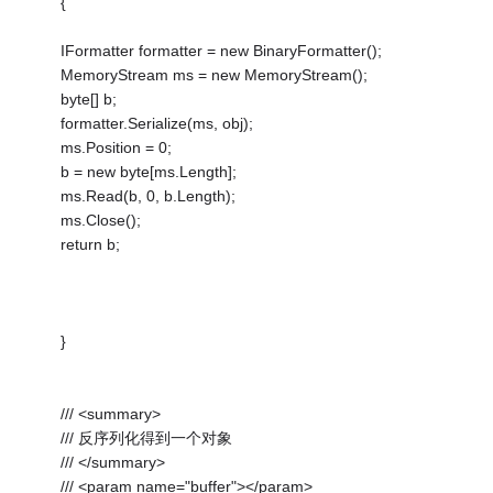
{
IFormatter formatter = new BinaryFormatter();
MemoryStream ms = new MemoryStream();
byte[] b;
formatter.Serialize(ms, obj);
ms.Position = 0;
b = new byte[ms.Length];
ms.Read(b, 0, b.Length);
ms.Close();
return b;
}
/// <summary>
/// 反序列化得到一个对象
/// </summary>
/// <param name="buffer"></param>