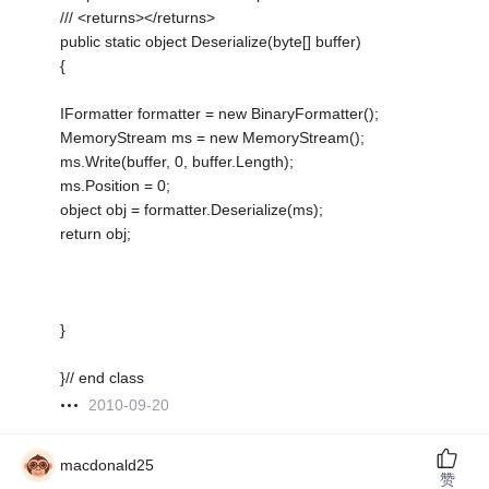
/// <returns></returns>
public static object Deserialize(byte[] buffer)
{
IFormatter formatter = new BinaryFormatter();
MemoryStream ms = new MemoryStream();
ms.Write(buffer, 0, buffer.Length);
ms.Position = 0;
object obj = formatter.Deserialize(ms);
return obj;
}
}// end class
2010-09-20
macdonald25
赞