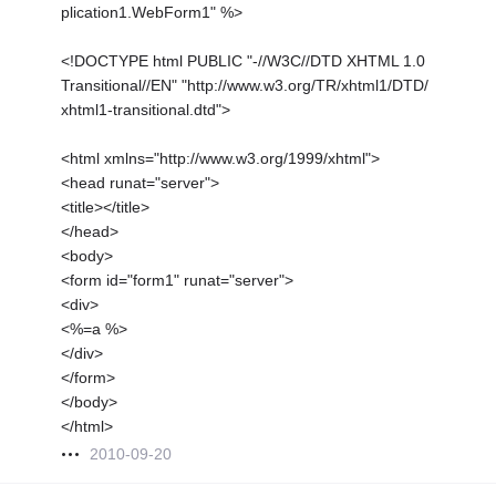
plication1.WebForm1" %>
<!DOCTYPE html PUBLIC "-//W3C//DTD XHTML 1.0
Transitional//EN" "http://www.w3.org/TR/xhtml1/DTD/
xhtml1-transitional.dtd">
<html xmlns="http://www.w3.org/1999/xhtml">
<head runat="server">
<title></title>
</head>
<body>
<form id="form1" runat="server">
<div>
<%=a %>
</div>
</form>
</body>
</html>
2010-09-20