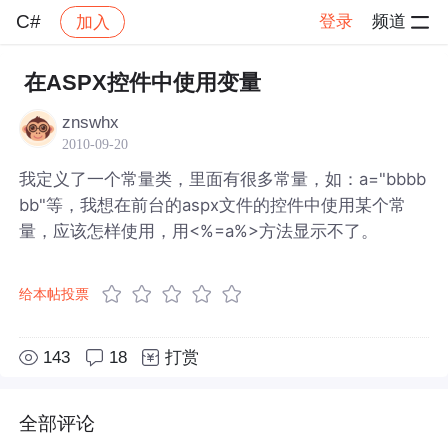
C#
登录
频道
加入
帖子详情
社区
C#
在ASPX控件中使用变量
znswhx
2010-09-20
我定义了一个常量类，里面有很多常量，如：a="bbbb
bb"等，我想在前台的aspx文件的控件中使用某个常
量，应该怎样使用，用<%=a%>方法显示不了。
给本帖投票
143
18
打赏
全部评论