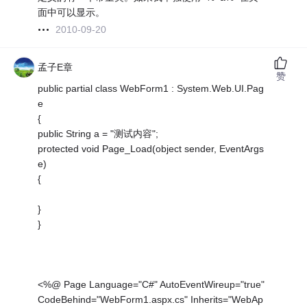
面中可以显示。
2010-09-20
孟子E章
赞
public partial class WebForm1 : System.Web.UI.Pag
e
{
public String a = "测试内容";
protected void Page_Load(object sender, EventArgs
e)
{
}
}
<%@ Page Language="C#" AutoEventWireup="true"
CodeBehind="WebForm1.aspx.cs" Inherits="WebAp