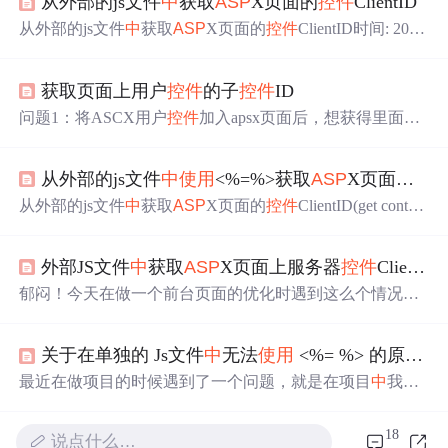
从外部的js文件
中
获取
ASP
X页面的
控件
ClientID
从外部的js文件
中
获取
ASP
X页面的
控件
ClientID时间: 2008
-10-06 12:21 当
使用
MasterPage、UserControl等容器时，为
了避免
控件
的重复命名，
asp
.net会自动将容器
中
的
控件
生
获取页面上用户
控件
的子
控件
ID
成一个ClientID（Control Tree
中
的可生成，否
问题1：将ASCX用户
控件
加入apsx页面后，想获得里面的
一个参数，尝试用public的
变量
和方法都出现问题，因为在
页面的onpageload事件调用的时候，发现调到的参数是用户
从外部的js文件
中
使用
<%=%>获取
ASP
X页面的ClientID获取后台代码
控件
的上一个值，应该是onpageload事件先于
控件
形成之前
执行。 解决方法：在用户
控件
上添加一个隐藏的label，将
从外部的js文件
中
获取
ASP
X页面的
控件
ClientID(get control
需要传递的参数赋给label，但是这样在页面的后台获用(La
reference from external javascript)前言 当
使用
MasterPage、Us
bel)UserControl...
erControl等容器时，为了避免
控件
的重复命名，
asp
.net会
外部JS文件
中
获取
ASP
X页面上服务器
控件
ClientID
自动将容器
中
的
控件
生成
郁闷！今天在做一个前台页面的优化时遇到这么个情况。
原页面
中
js代码和html都写在一起没有分离开，然后自己就
将js部份的代码全都放到外部js文件
中
引用。可是运行时就
关于在单独的 Js文件
中
无法
使用
<%= %> 的原因及解决方案
是不出现效果。后来才发现是这里出了问题： 以下转至：
http://www.jb51.net/article/17262.htm 当
使用
MasterPage、Use
最近在做项目的时候遇到了一个问题，就是在项目
中
我
使
rControl等容器时，为了避免
控件
的重复命名，
asp
.net会自
用
了母版页的结构，所以在获取前台ID的
中
会遇到服务器
动...
控件
ID自动添加母版页ID前缀的问题。 记得刚开始做web
18
说点什么…
开发的时候，
使用
Repeater
控件
也遇到过子
控件
ID自动加前