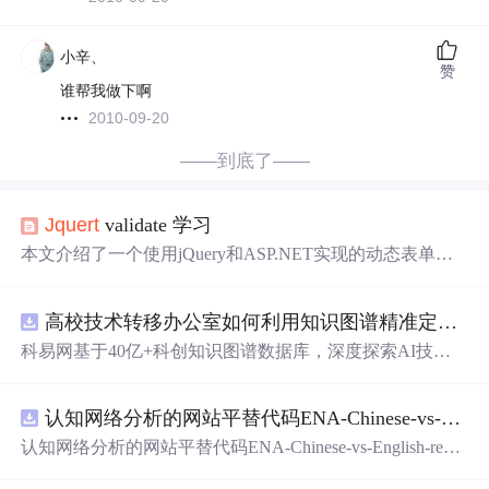
小辛、
赞
谁帮我做下啊
2010-09-20
——到底了——
Jquert
validate 学习
本文介绍了一个使用jQuery和ASP.NET实现的动态表单验
证示例。该示例通过客户端JavaScript进行即时反馈，并利
用
AJAX
向服务器发送数据，服务器端则使用
C#
进行数据
高校技术转移办公室如何利用知识图谱精准定位产业需求与技术适配点？.docx
验证。实现了包括用户名、密码及邮箱的有效性验证。
科易网基于40亿+科创知识图谱数据库，深度探索AI技术
在技术转移、成果转化、技术经纪、知识产权、产业创
新、科技招商等垂直领域的多样化应用场景，研究科技创
认知网络分析的网站平替代码ENA-Chinese-vs-English-reproducible.zip
新领域的AI+数智化解决方案，推动科技创新与产业创新
智能化发展。
认知网络分析的网站平替代码ENA-Chinese-vs-English-repro
ducible.zip