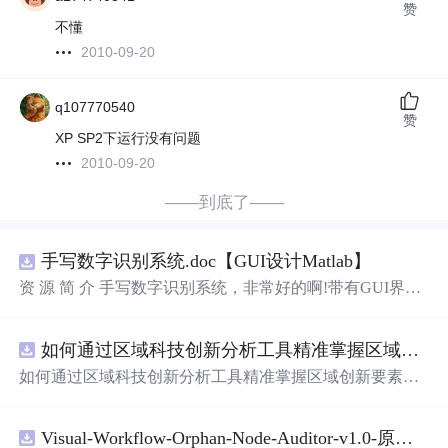
赞
不懂
2010-09-20
q107770540
赞
XP SP2下运行没有问题
2010-09-20
——到底了——
手写数字识别系统.doc【GUI设计Matlab】
资 源 简 介 手写数字识别系统，非常好的啊!带有GUI界
面，使用方便! 详 情 说 明 用这个手写数字识别系统，你可
以轻松地识别手写数字。这个系统不仅功能强大，而且还
如何通过区域科技创新分析工具精准掌握区域创新要素分布与产业链融合现状？.docx
带有直观的图形用户界面（GUI），非常容易使用。你只
需要将手写数字输入系统，它将立即给出准确的识别结
如何通过区域科技创新分析工具精准掌握区域创新要素分
果。这个系统可以在各种场景中使用，无论是学校、工作
布与产业链融合现状？
还是日常生活，都能为你提供快速和准确的识别服务。它
是一个非常方便和实用的工具，你一定会喜欢它的！
Visual-Workflow-Orphan-Node-Auditor-v1.0-原创源码与文档.zip