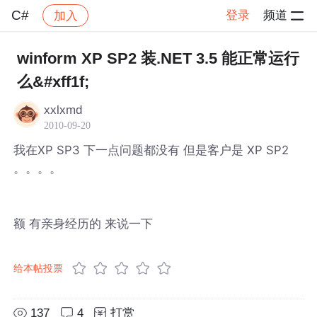
C#
登录
频道
加入
帖子详情
社区
C#
winform XP SP2 装.NET 3.5 能正常运行
么&#xff1f;
xxlxmd
2010-09-20
我在XP SP3 下一点问题都没有 但是客户是 XP SP2
。。。。
额 有亲身经历的 来说一下
给本帖投票
137
4
打赏