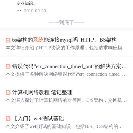
专业知识。
2010-09-20
——到底了——
bs架构的
系统
能连接mysql吗_HTTP、BS架构
本文详细介绍了HTTP协议的工作原理，包括请求响应模
型、状态码、GET与POST方法的区别，以及HTTP的特
点。此外，还讨论了BS架构，即
浏览器
/服务器架构，包括
错误代码“err_connection_timed_out”的解决方案（某些网站不能登录，出现
其结构、原理和优缺点，并与C/S架构进行了比较。文
中
通
过示例展示了如何实现简单的Web框架，进一步解释了B/S
本文提供了多种解决网络错误代码“err_connection_timed_ou
架构的运作方式。
t”的方法，包括清除
浏览器
缓存、刷新DNS、调整LAN设
置等，亲测有效，帮助
用户
快速恢复正常网络访问。
计算机网络教程 笔记整理
本文深入探讨了计算机网络的对等网、C/S架构，交换机的
作用，互联网与因特网的区别，IP
地址
与子网掩码，以及T
CP/IP模型和网关概念。随后，详细介绍万维网、HTML、
【入门】web测试基础
URL
、电子邮件传输协议和FTP/Telnet。此外，运输层的原
理、数据传输方式和协议，如TCP流量控制与拥塞控制，
本文介绍了web测试的基础知识，包括B/S、C/S结构的区
以及关键的端口号和协议也被逐一剖析。
别及优缺点，详细讲解了功能测试的多个方面，如链接、