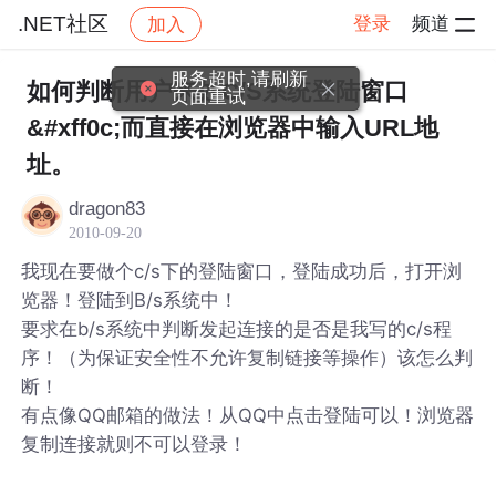
.NET社区
登录
频道
加入
帖子详情
社区
.NET社区
服务超时,请刷新
如何判断用户来处C/S系统登陆窗口
页面重试
&#xff0c;而直接在浏览器中输入URL地
址。
dragon83
2010-09-20
我现在要做个c/s下的登陆窗口，登陆成功后，打开浏
览器！登陆到B/s系统中！
要求在b/s系统中判断发起连接的是否是我写的c/s程
序！（为保证安全性不允许复制链接等操作）该怎么判
断！
有点像QQ邮箱的做法！从QQ中点击登陆可以！浏览器
复制连接就则不可以登录！