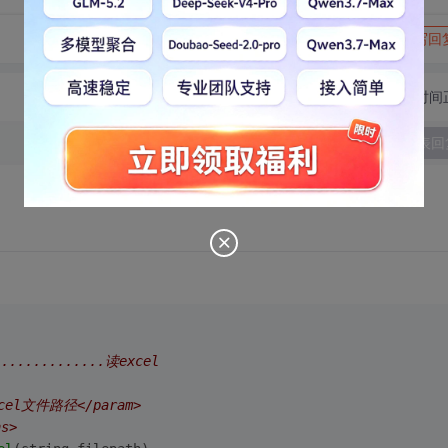
转发到动态
举报
写回
切换为时间
发表回
...........读excel
Excel文件路径</param>
s>