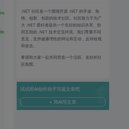
.NET 社区是一个围绕开源 .NET 的开放、热
ended Properties=Excel 8.0;"
;
情、创新、包容的技术社区。社区致力于为广
大 .NET 爱好者提供一个良好的知识共享、协
同互助的 .NET 技术交流环境。我们尊重不同
ded Properties='Excel 12.0;HDR=Yes;IMEX=1'"
;
意见，支持健康理性的辩论和互动，反对歧视
和攻击。
希望和大家一起共同营造一个活跃、友好的社
区氛围。
试试用AI创作助手写篇文章吧
+ 用AI写文章