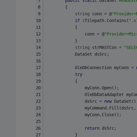
public
static
 DataSet 
ReadExc
        {
string
 conn = @
"Provider=
if
 (filepath.Contains(
".x
            {
                conn = @
"Provider=Mic
            }
string
 strMASTCon = 
"SELE
            DataSet dsSrc;
            OleDbConnection myConn = 
try
            {
                myConn.Open();
                OleDbDataAdapter myCo
                dsSrc = 
new
 DataSet()
                myCommand.Fill(dsSrc,
                myConn.Close();
return
 dsSrc;
            }