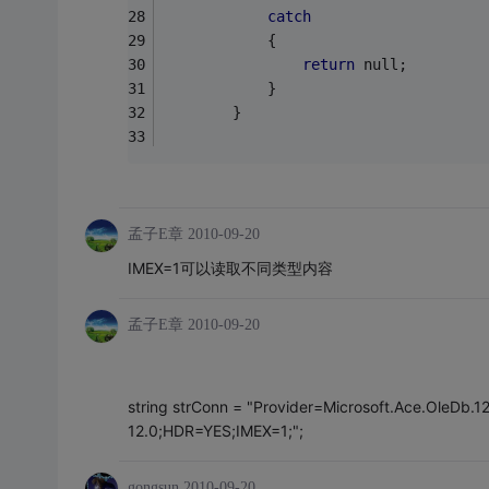
catch
            {
return
 null;
            }
        }
孟子E章
2010-09-20
IMEX=1可以读取不同类型内容
孟子E章
2010-09-20
string strConn = "Provider=Microsoft.Ace.OleDb.12
12.0;HDR=YES;IMEX=1;";
gongsun
2010-09-20