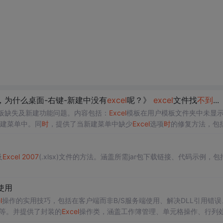
0，为什么桌面-右键-新建中没有
excel
呢？》
excel
文件找
不到
...
模板缺失及新建功能问题。内容包括：
Excel
模板在用户模板文件夹中未显
建菜单中。同
时
，提供了当新建菜单中缺少
Excel
选项
时
的修复方法，包
。此外，还解答了新建
Excel
文档保存后无法找到的常见问题及其解决办法
及
Excel
2007
(.xlsx)文件的方法。涵盖所需jar包下载链接、代码示例，包
的使用
l
操作的实用技巧，包括在客户端而非B/S服务端使用、解决DLL引用错误
等。并提供了封装的
Excel
操作类，涵盖工作簿管理、单元格操作、行列