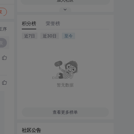
复
积分榜
荣誉榜
正序
近7日
近30日
至今
复
暂无数据
查看更多榜单
社区公告