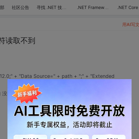
部
社区公告
.NET Core
寻找 .NET 技术达人
.NET Framework
用AI写
么字符读取不到
12.0;" + "Data Source=" + path + ";" + "Extended
 没有读取到