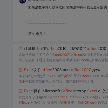
如果是数字就可以读取到 如果是字符串就会显示空的
--------------------------
英文 也是？
计算机上没有
office
2010,《我安装了
office
201
这篇博客解决了用户在
Excel
2007
和
Office
2010中遇到的
因，以及如何通过注册表编辑器手动添加
Excel
到桌面右键新
用超级兔子软件进行设置和通过注册表编辑器添加相关键值
Excel
文件
office
2003 and
office
2007
操作
本文详细介绍使用Java POI库
读取
和写入
Excel
2003(.xls)
取
不同数据类型的单元格内容、格式化数字和日期。
Excel
操作 Microsoft.
Office
.Interop.
Excel
.dll
本文分享了使用Microsoft.
Office
.Interop.
Excel
.dll进行
Exce
解
Excel
对象模型、提高数据
读取
效率、确保
Office
正确安装
等功能。