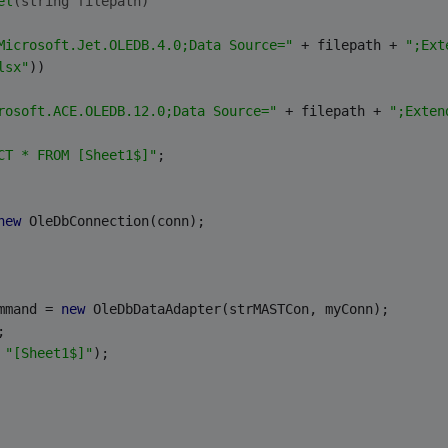
el
(
string
 filepath)
Microsoft.Jet.OLEDB.4.0;Data Source="
 + filepath + 
";Ext
lsx"
))
rosoft.ACE.OLEDB.12.0;Data Source="
 + filepath + 
";Exten
CT * FROM [Sheet1$]"
;
new
 OleDbConnection(conn);
mmand = 
new
 OleDbDataAdapter(strMASTCon, myConn);
;
 
"[Sheet1$]"
);