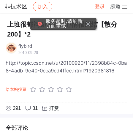
非技术区
登录
频道
加入
帖子详情
社区
非技术区
服务超时,请刷新
上班很郁闷&#xff0c;心情很纠结【散分
页面重试
200】*2
flybird
2010-09-20
http://topic.csdn.net/u/20100920/11/2398b84c-0ba
8-4adb-9e40-0cca9cd4ffce.html?1920381816
给本帖投票
291
31
打赏
全部评论