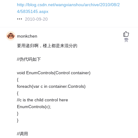
http://blog.csdn.net/wangxianshou/archive/2010/08/2
4/5835145.aspx
2010-09-20
monkchen
赞
要用递归啊，楼上都是来混分的
//伪代码如下
void EnumControls(Control container)
{
foreach(var c in container.Controls)
{
//c is the child control here
EnumControls(c);
}
}
//调用