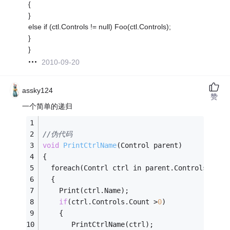
{
}
else if (ctl.Controls != null) Foo(ctl.Controls);
}
}
2010-09-20
assky124
赞
一个简单的递归
//伪代码
void
PrintCtrlName
(Control parent)
{
  foreach(Contrl ctrl in parent.Controls)
  {
    Print(ctrl.Name);
if
(ctrl.Controls.Count >
0
)
    {
       PrintCtrlName(ctrl);