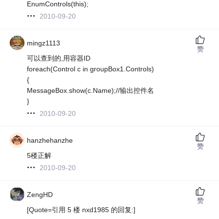
EnumControls(this);
2010-09-20
mingz1113
赞
可以查到的,用容器ID
foreach(Control c in groupBox1.Controls)
{
MessageBox.show(c.Name);//输出控件名
}
2010-09-20
hanzhehanzhe
赞
5楼正解
2010-09-20
ZengHD
赞
[Quote=引用 5 楼 nxd1985 的回复:]