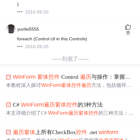
}
2010-09-20
yunfei5555
赞
foreach (Control ctl in this.Controls)
2010-09-20
——到底了——
WinForm
窗体
控件
Control
遍历
与操作：掌握
控件
本教程深入探讨
WinForm
窗体
控件
遍历
方法，包括循环、
递归及使用Controls.Find方法，介绍了根据名称或类型查找
特定
控件
，还说明了对找到
控件
修改属性、触发事件等操
C#
WinForm
遍历
窗体
控件
的3种方法
作。通过实际案例展示应用，同时给出性能优化建议和避
免常见错误的方法，提升开发效率和程序质量。
本文详细介绍了C#
WinForm
遍历
窗体
控件
的三种方法：循
环
遍历
（能获取Panel等，但无法获取子
控件
）、递归
遍历
（能获取大多数
控件
，但不包括Timer等）、以及使用反射
遍历
窗体
上所有CheckBox
控件
.net
winform
（可获取所有
控件
）。对于那些常规方法难以触及的
控件
，反射提供了有效的解决方案。