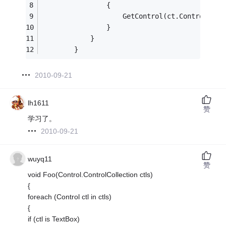
                {
                    GetControl(ct.Controls);
                }
            }
        }
2010-09-21
lh1611
赞
学习了。
2010-09-21
wuyq11
赞
void Foo(Control.ControlCollection ctls)
{
foreach (Control ctl in ctls)
{
if (ctl is TextBox)