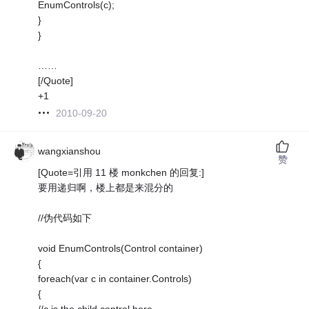
EnumControls(c);
}
}
……
[/Quote]
+1
2010-09-20
wangxianshou
赞
[Quote=引用 11 楼 monkchen 的回复:]
要用递归啊，楼上都是来混分的
//伪代码如下
void EnumControls(Control container)
{
foreach(var c in container.Controls)
{
//c is the child control here