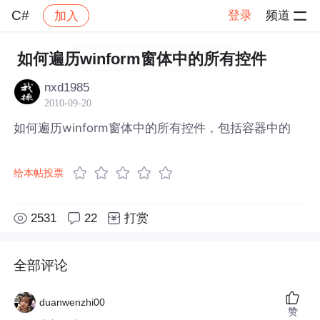
C#
登录
频道
加入
帖子详情
社区
C#
如何遍历winform窗体中的所有控件
nxd1985
2010-09-20
如何遍历winform窗体中的所有控件，包括容器中的
给本帖投票
2531
22
打赏
全部评论
duanwenzhi00
赞