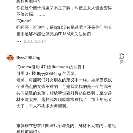
想想可能吗？
你在这个圈子混里又不是了解，即便是女人也会变得
不修边幅、……
[/Quote]
呸呸呸，谁说的，是你们没有见过吧？还是你们的长
相不足够不能让漂亮的IT MM来关注你们
2010-12-14
lllyyy2984lhg
赞
[Quote=引用 47 楼 liuchuan 的回复:]
引用 37 楼 lllyyy2984lhg 的回复:
老弟，可能我们对女朋友的定义不一样。如果仅仅找
个漂亮点的女孩不难的，可是我要找的是一个与我有
共同话题的女孩，相貌嘛也要对得起自己啊，至少身
材不能太差。这样我发现就非常难找了，加上年纪又
大了，个人不抱多大希望啊。
难就难在想在IT圈里找个漂亮的、身材不太差的，老兄
想想可能吗？