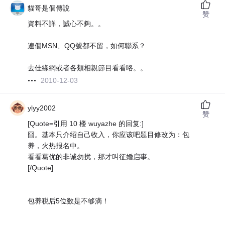
貓哥是個傳說
赞
資料不詳，誠心不夠。。
連個MSN、QQ號都不留，如何聯系？
去佳緣網或者各類相親節目看看咯。。
2010-12-03
ylyy2002
赞
[Quote=引用 10 楼 wuyazhe 的回复:]
囧。基本只介绍自己收入，你应该吧题目修改为：包
养，火热报名中。
看看葛优的非诚勿扰，那才叫征婚启事。
[/Quote]
包养税后5位数是不够滴！