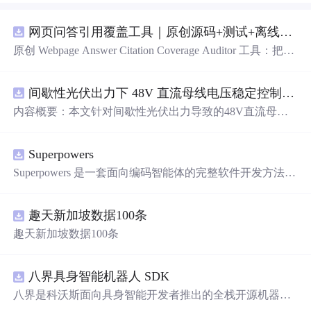
网页问答引用覆盖工具｜原创源码+测试+离线报告
原创 Webpage Answer Citation Coverage Auditor 工具：把网
页摘要中的事实性陈述与页面段落、发布时间和引用链接
对齐，统计未被证据覆盖的结论；本地网页、JSON/HTM
间歇性光伏出力下 48V 直流母线电压稳定控制及储能双向充放电闭环调控体系研究（Simulink仿真实现）
L/SVG报告、测试与示例。压缩包包含完整源码、3项自动
化测试、可复现示例、HTML/JSON/SVG离线报告、1080×
内容概要：本文针对间歇性光伏出力导致的48V直流母线
720运行效果图、README、运行说明、MIT License及原
电压波动问题，研究并构建了一套储能系统双向充放电闭
创授权声明。适合开发者进行工程预检、质量审查和交付
环调控体系，旨在实现离网型直流微网的功率动态平衡与
复核；Node.js 18+可直接运行，零第三方运行依赖。
Superpowers
电压稳定控制。通过Simulink搭建包含光伏阵列、Boost DC
-DC变换器、负载、双向DC-DC变换器及锂离子电池的完
Superpowers 是一套面向编码智能体的完整软件开发方法，
整直流微网系统模型，重点解决光伏发电波动引起的功率
它构建于一系列可组合技能及确保智能体能正确运用这些
供需失衡难题。采用最大功率点跟踪（MPPT）技术提升
技能的初始指令之上。
光伏能量捕获效率，并结合储能系统的双向调节能力，实
趣天新加坡数据100条
施削峰填谷策略，实现能量的时空转移与动态补偿。研究
趣天新加坡数据100条
涵盖系统建模、控制策略设计、仿真验证全流程，确保在
光照变化、负载突变等复杂工况下母线电压的稳定性，提
升微网系统的电能质量和运行可靠性。; 适合人群：具备电
八界具身智能机器人 SDK
力电子、自动控制或新能源系统等相关专业知识背景，从
八界是科沃斯面向具身智能开发者推出的全栈开源机器人
事微电网、分布式能源、储能控制等领域研究的研究生、
平台。平台搭载六自由度机械臂、二指灵巧夹爪、多模态