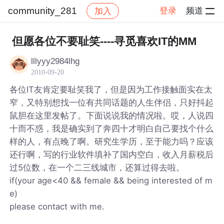
community_281
登录
频道
加入
帖子详情
社区
community_281
但愿各位不要耻笑----寻觅喜欢IT的MM
lllyyy2984lhg
2010-09-20
各位IT友肯定要耻笑我了，但是因为工作接触面实在太
窄，又特别想找一位有共同话题的人生伴侣，只好抖起
鼠胆在这里发帖了。下面说说我的情况啦。哎，人说四
十而不惑，我是确实到了奔四十才明白自己要找个什么
样的人，有点晚了啊。研究生学历，至于能力吗？应该
还行啊，写的行业软件填补了国内空白，收入月薪税后
过5位数，在一个二三线城市，还算过得去啦。
if(your age<40 && female && being interested of m
e)
please contact with me.