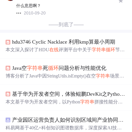
赞
什么意思啊？
2010-09-20
——到底了——
hdu3746 Cyclic Nacklace 利用kmp算最小周期
本文深入探讨了HDU
在线
评测平台中关于
字符串
循环
节的
问题，通过求解最小
循环
节长度，计算额外需要
添加
的字
符数量，以达到构成完美
循环
字符串
的目的。详细介绍了
Java空
字符串
死
循环
问题分析与性能优化
算法实现步骤及关键逻辑。
博客分析了Java中因StringUtils.isEmpty()在空
字符串
场景下
引发while死
循环
的问题，揭示其
在线
程栈帧持续压入、分
支预测失效、CPU缓存命中率骤降等方面的性能影响。文
基于华为开发者空间，体验鲲鹏DevKit之Python
字
中提出即时修复（如
添加
迭代计数与volatile修饰）、架构
级改进（不可变对象、Objects.requireNonNullElse）及防御
本文基于华为开发者空间，以Python
字符串
拼接性能分析
性编程实践（null安全比较、
循环
监控），并强调
循环
条件
为例，展示鲲鹏DevKit系统性能分析能力。实验流程包括
设计与
字符串
处理的黄金法则。
自动部署鲲鹏云服务器、
添加
IP节点、执行Python代码、
产业园区运营负责人如何识别区域间产业协同机会？.docx
在线
分析等。分析发现，
循环
中用“+”拼接
字符串
性能低，
改用“join”可提升性能。
科易网基于40亿+科创知识图谱数据库，深度探索AI技术