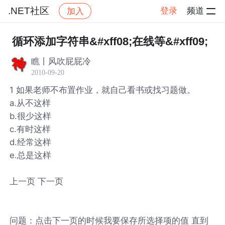
.NET社区
登录
频道
加入
帖子详情
社区
.NET社区
循环添加字符串&#xff08;在线等&#xff09;
瞧丨风吹屁屁冷
2010-09-20
1 如果老师不布置作业，就自己看书或找习题做。
a.从不这样
b.很少这样
c.有时这样
d.经常这样
e.总是这样
上一页 下一页
问题：点击下一页的时候我要保存所选择项的值 直到