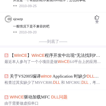
2010-09-25
xjcwzp
赞
一般情况下是不兼容的吧
2010-09-20
——到底了——
【
WinCE
】
WinCE
程序开发中出现“无法找到PInvoke
最近本人参与了一个小项目是做
WinCE
6.0平台上的应用，
开发用的语言是C#。 整个开发过程中让我感到十分蛋疼，
说实话用C#这样的高级语言去做嵌入式设备上的应用软件
关于VS2005编译
wince
Application 时缺少
DLL
问题
并不是种高明的选择。不但一些通用的类库比普通WINFO
RM少了一半，就连调用的API函数与普通台式机上的WIN
检查过其实缺少了MSVCR80.
DLL
和 MFC80U.
DLL
，考虑
DOWS系统也不一样。 在
WINCE
中引用
DLL
然后调用其A
解决的办法可以有以下两种1将这两个动态库丢到
WINCE
PI函数比较容易出现
问题
就是
WINCE
系统经常找不...
的windows的文件夹下面,这样最简单，但是每次都要给客
WINCE
驱动加载MFC
DLL
问题
户这两个库。2还可以尝试的办法是编译
WINCE
的时候事
先在
DLL
库文件夹中将这两个文件放入，然后定制SDK，
由于需要做虚拟串口