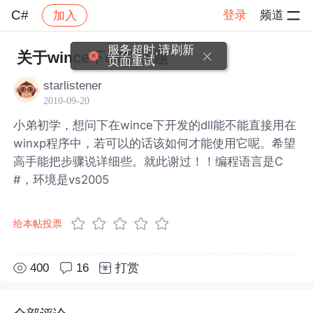
C#
登录
频道
加入
帖子详情
社区
C#
服务超时,请刷新
关于wince下dll的问题
页面重试
starlistener
2010-09-20
小弟初学，想问下在wince下开发的dll能不能直接用在
winxp程序中，若可以的话该如何才能使用它呢。希望
高手能把步骤说详细些。就此谢过！！编程语言是C
#，环境是vs2005
给本帖投票
400
16
打赏