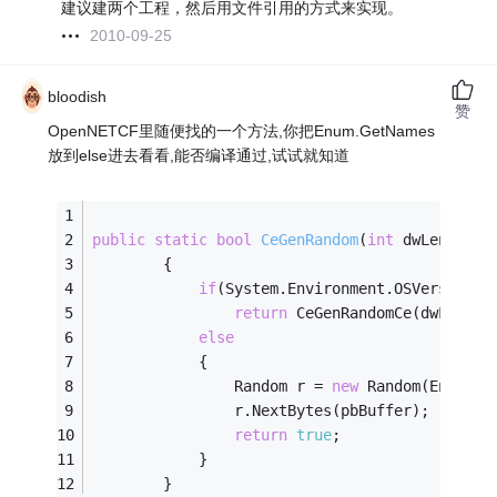
建议建两个工程，然后用文件引用的方式来实现。
2010-09-25
bloodish
赞
OpenNETCF里随便找的一个方法,你把Enum.GetNames
放到else进去看看,能否编译通过,试试就知道
public
static
bool
CeGenRandom
(
int
 dwLen, byt
		{
if
(System.Environment.OSVersion.P
return
 CeGenRandomCe(dwLen, p
else
			{   
				Random r = 
new
 Random(Environ
				r.NextBytes(pbBuffer);
return
true
;
			}
		}