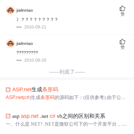
jialinniao
赞
》？？？？？？？？？
2010-09-21
jialinniao
赞
?????????
2010-09-20
——到底了——
ASP.net
生成
条形码
ASP.net
(
c#
)生成
条形码
的源码如下：(仅供参考) 由于公司
经常要用到
条形码
打印
，在网上搜了好久，发现了几个在
线条码
打印
机生成的例子. using System; using System.Data;
asp
asp.net
.net
c#
vb之间的区别和关系
using System.Configuration; using System.Web; using System.
Web.Security; using System.We
一、什么是.NET? .NET是微软公司下的一个开发平台，.N
ET核心就是.NET Framwork（.NET框架）是.NET程序开发