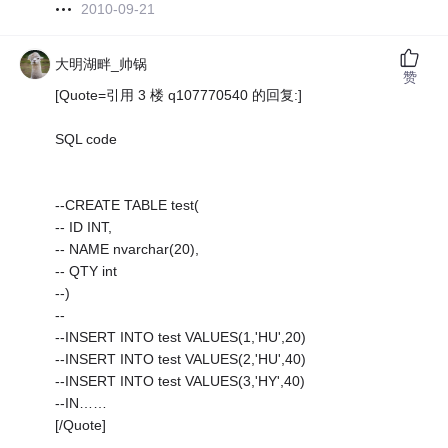
2010-09-21
大明湖畔_帅锅
赞
[Quote=引用 3 楼 q107770540 的回复:]
SQL code
--CREATE TABLE test(
-- ID INT,
-- NAME nvarchar(20),
-- QTY int
--)
--
--INSERT INTO test VALUES(1,'HU',20)
--INSERT INTO test VALUES(2,'HU',40)
--INSERT INTO test VALUES(3,'HY',40)
--IN……
[/Quote]