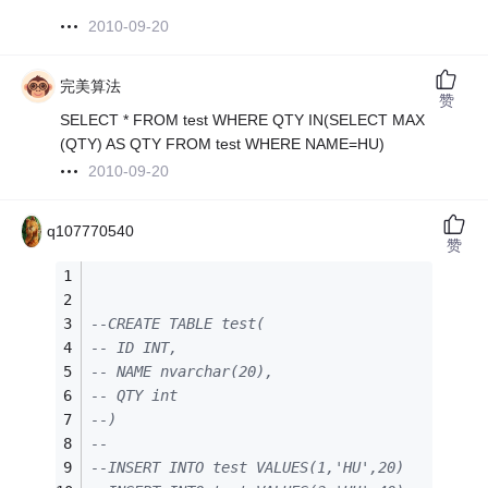
2010-09-20
完美算法
赞
SELECT * FROM test WHERE QTY IN(SELECT MAX
(QTY) AS QTY FROM test WHERE NAME=HU)
2010-09-20
q107770540
赞
--CREATE TABLE test(
-- ID INT,
-- NAME nvarchar(20),
-- QTY int
--)
--
--INSERT INTO test VALUES(1,'HU',20)