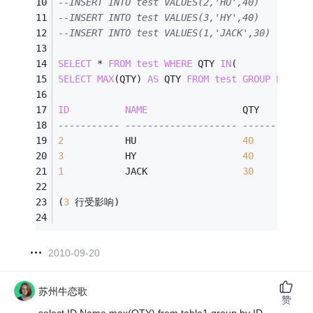
--INSERT INTO test VALUES(2,'HU',40)
--INSERT INTO test VALUES(3,'HY',40)
--INSERT INTO test VALUES(1,'JACK',30)
SELECT
*
FROM
test
WHERE
 QTY 
IN
(
SELECT
MAX
(QTY) 
AS
 QTY 
FROM
test
GROUP
BY
NAM
ID
NAME
                 QTY
----------- -------------------- -----------
2
           HU                   
40
3
           HY                   
40
1
           JACK                 
30
(
3
 行受影响)
2010-09-20
苏州牛恋歌
赞
select ID,Name,max(QTY) from table1 group by ID,