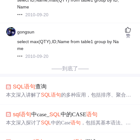
Name
2010-09-20
gongsun
赞
select max(QTY),ID,Name from table1 group by Na
me
2010-09-20
——到底了——
SQL
语句
查询
本文深入讲解了
SQL
语句
的多种应用，包括排序、聚合、
分组和分页查询等高级技巧，同时详细介绍了
SQL
备份与
恢复过程，以及各种表约束如主键、唯一、非空和默认约
sql
语句
中case_
SQL
中的CASE
语句
束的应用。
本文深入探讨了
SQL
中的Case
语句
，包括其基本语法、如
何与WHERE、ORDER BY和GROUP BY子句结合使用，
以及在INSERT和UPDATE
语句
中的应用。通过实际示例，