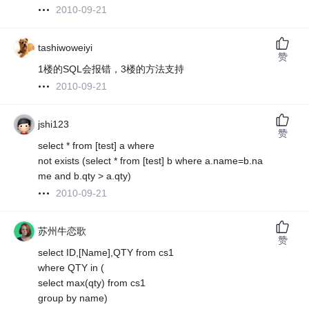
2010-09-21
tashiwoweiyi
赞
1楼的SQL会报错，3楼的方法支持
2010-09-21
jshi123
赞
select * from [test] a where
not exists (select * from [test] b where a.name=b.na
me and b.qty > a.qty)
2010-09-21
苏州牛恋歌
赞
select ID,[Name],QTY from cs1
where QTY in (
select max(qty) from cs1
group by name)