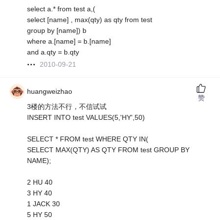
select a.* from test a,(
select [name] , max(qty) as qty from test
group by [name]) b
where a.[name] = b.[name]
and a.qty = b.qty
2010-09-21
huangweizhao
赞
3楼的方法不行，不信试试
INSERT INTO test VALUES(5,'HY',50)
SELECT * FROM test WHERE QTY IN(
SELECT MAX(QTY) AS QTY FROM test GROUP BY
NAME);
2 HU 40
3 HY 40
1 JACK 30
5 HY 50