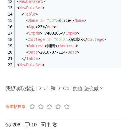
<
NewDataSet
>
<
NewDataSet
>
<
Table
>
<
Name
ID
=
"J2"
>
Slice
</
Name
>
<
Age
>
23
</
Age
>
<
EmpNo
>
F7400166
</
EmpNo
>
<
College
ID
=
"Col2"
>
深圳XX
</
College
>
<
Address
>
湖南
</
Address
>
<
Date
>
2010-07-11
</
Date
>
</
Table
>
<
NewDataSet
>
我想读取指定 ID=J1 和ID=Col1的值 怎么做？
给本帖投票
206
10
打赏