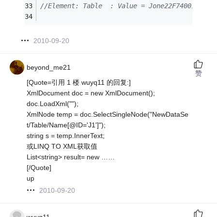
//Element: Table  : Value = Jone22F7400144
2010-09-20
beyond_me21
赞
[Quote=引用 1 楼 wuyq11 的回复:]
XmlDocument doc = new XmlDocument();
doc.LoadXml("");
XmlNode temp = doc.SelectSingleNode("NewDataSe
t/Table/Name[@ID='J1']");
string s = temp.InnerText;
或LINQ TO XML获取值
List<string> result= new ……
[/Quote]
up
2010-09-20
wuyq11