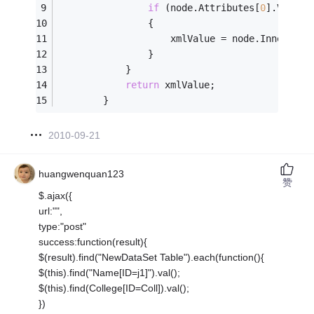
if
 (node.Attributes[
0
].Value 
                {
                    xmlValue = node.InnerText
                }
            }
return
 xmlValue;
        }
2010-09-21
huangwenquan123
赞
$.ajax({
url:"",
type:"post"
success:function(result){
$(result).find("NewDataSet Table").each(function(){
$(this).find("Name[ID=j1]").val();
$(this).find(College[ID=Coll]).val();
})