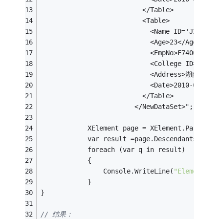
						  </Table>
						  <Table>
							<Name ID='J2'>S
							<Age>23</Age>
							<EmpNo>F7400166
							<College ID='
							<Address>湖南</A
							<Date>2010-07-1
						  </Table>
						</NewDataSet>";
			XElement page = XElement.Parse(x
			var result =page.Descendants(
"Tab
			foreach (var q in result)
			{
				Console.WriteLine(
"Element: {
			}
}
// 结果：