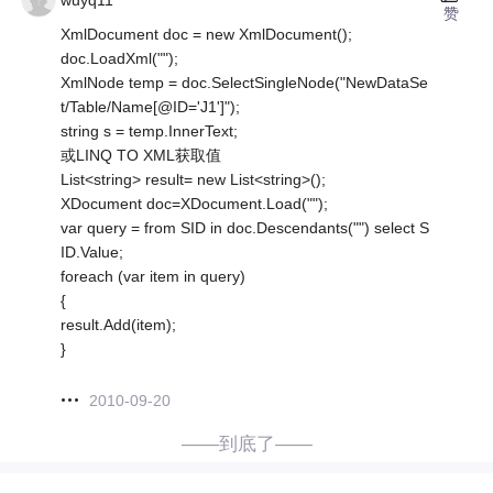
赞
XmlDocument doc = new XmlDocument();
doc.LoadXml("");
XmlNode temp = doc.SelectSingleNode("NewDataSe
t/Table/Name[@ID='J1']");
string s = temp.InnerText;
或LINQ TO XML获取值
List<string> result= new List<string>();
XDocument doc=XDocument.Load("");
var query = from SID in doc.Descendants("") select S
ID.Value;
foreach (var item in query)
{
result.Add(item);
}
2010-09-20
——到底了——