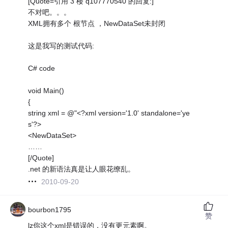
[Quote=引用 3 楼 q107770540 的回复:]
不对吧。。。
XML拥有多个 根节点 ，NewDataSet未封闭
这是我写的测试代码:
C# code
void Main()
{
string xml = @"<?xml version='1.0' standalone='ye
s'?>
<NewDataSet>
……
[/Quote]
.net 的新语法真是让人眼花缭乱。
2010-09-20
bourbon1795
赞
lz你这个xml是错误的，没有更元素啊。