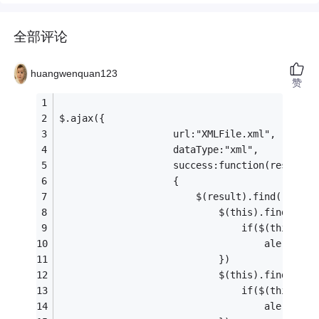
全部评论
huangwenquan123
赞
$.ajax({
                    url:"XMLFile.xml",
                    dataType:"xml",
                    success:function(result)
                    {
                        $(result).find("ceshi
                            $(this).find("Nam
                                if($(this).at
                                    alert($(t
                            })
                            $(this).find("Col
                                if($(this).at
                                    alert($(t