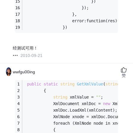
                            })
                        });
                    },
                    error:function(res){alert
                })
经测试可用！
2010-09-21
wwfgu00ing
赞
public
static
string
GetXmlValue
(
string
 xmlC
        {
string
 xmlValue = 
""
;
            XmlDocument xmlDoc = 
new
 XmlDocum
            xmlDoc.LoadXml(xmlContent);
            XmlNode xnode = xmlDoc.DocumentEl
            foreach (XmlNode node in xnode.Ch
            {