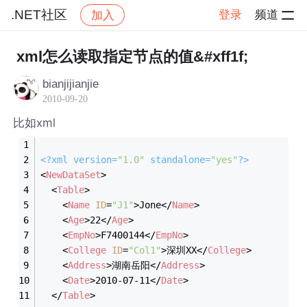
.NET社区
登录
频道
加入
帖子详情
社区
.NET社区
xml怎么读取指定节点的值&#xff1f;
bianjijianjie
2010-09-20
比如xml
<?
xml version=
"1.0"
 standalone=
"yes"
?>
<
NewDataSet
>
<
Table
>
<
Name
ID
=
"J1"
>
Jone
</
Name
>
<
Age
>
22
</
Age
>
<
EmpNo
>
F7400144
</
EmpNo
>
<
College
ID
=
"Col1"
>
深圳XX
</
College
>
<
Address
>
湖南岳阳
</
Address
>
<
Date
>
2010-07-11
</
Date
>
</
Table
>