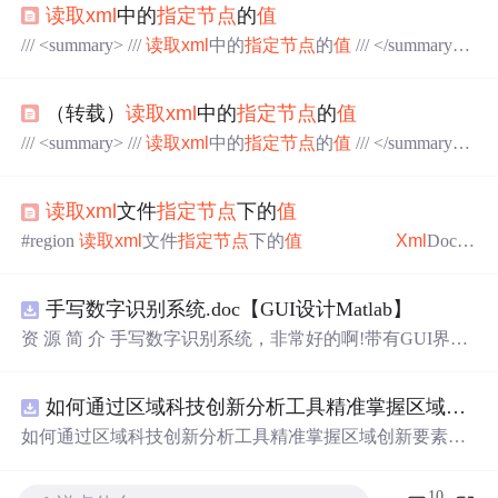
读取
xml
中的
指定
节点
的
值
/// <summary> ///
读取
xml
中的
指定
节点
的
值
/// </summary> p
rivate string Read
Xml
Node(string filename) { string result = "-
1";
Xml
D...
（转载）
读取
xml
中的
指定
节点
的
值
/// <summary> ///
读取
xml
中的
指定
节点
的
值
/// </summary> p
rivate string Read
Xml
Node(string filename) { string result = "-
1";
Xml
...
读取
xml
文件
指定
节点
下的
值
#region
读取
xml
文件
指定
节点
下的
值
Xml
Docu
ment
xml
Doc = new
Xml
Document();
xml
Doc.Loa
d
Xml
(result);
Xml
Node root =
xml
Doc.SelectSingl
手写数字识别系统.doc【GUI设计Matlab】
eNode("//resp
资 源 简 介 手写数字识别系统，非常好的啊!带有GUI界
面，使用方便! 详 情 说 明 用这个手写数字识别系统，你可
以轻松地识别手写数字。这个系统不仅功能强大，而且还
如何通过区域科技创新分析工具精准掌握区域创新要素分布与产业链融合现状？.docx
带有直观的图形用户界面（GUI），非常容易使用。你只
需要将手写数字输入系统，它将立即给出准确的识别结
如何通过区域科技创新分析工具精准掌握区域创新要素分
果。这个系统可以在各种场景中使用，无论是学校、工作
布与产业链融合现状？
还是日常生活，都能为你提供快速和准确的识别服务。它
10