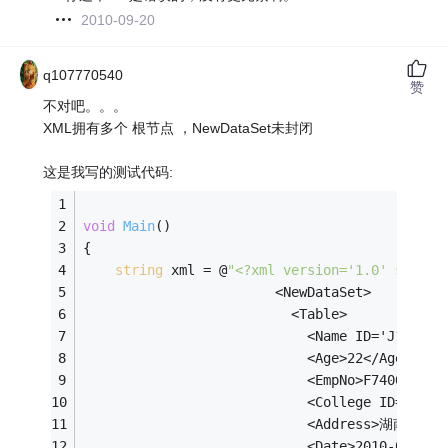
2010-09-20
q107770540
赞
不对吧。。。
XML拥有多个 根节点 ，NewDataSet未封闭
这是我写的测试代码:
void
Main
()
{
string
 xml = @
"<?xml version='1.0' standa
						<NewDataSet>
						  <Table>
							<Name ID='J1'>J
							<Age>22</Age>
							<EmpNo>F7400144
							<College ID='
							<Address>湖南岳阳
							<Date>2010-07-1