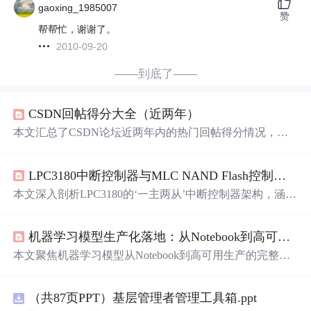
gaoxing_1985007
赞
帮帮忙，谢谢了。
2010-09-20
——到底了——
CSDN回帖得分大全（近两年）
本文汇总了CSDN论坛近两年内的热门回帖得分情况，涵
盖了VC/MFC编程领域的各类技术
问题
，从基础类
问题
到
高级编程技巧均有涉及。
LPC3180中断控制器与MLC NAND Flash控制器深度解析与实战应用
本文深入剖析LPC3180的‘一主两从’中断控制器架构，涵盖
寄存器配置（ER、RSR、SR、APR、ATR、ITR）、中断
处理流程及常见调试
问题
；同时详解其MLC NAND Flash
机器学习模型生产化落地：从Notebook到高可用MLOps实战
控制器核心机制，包括528字节页格式、Reed-Solomon EC
C（4-symbol纠错）、DMA加速模式及驱动开发约束（如
本文聚焦机器学习模型从Notebook到高可用生产的完整落
禁止部分页编程）。最后通过高速数据采集存储案例，阐
地路径，核心涵盖FastAPI+Uvicorn服务化部署、特征服务
述中断与Flash控制器协同设计的关键实践。
独立架构设计、ONNX跨语言模型封装、Docker多阶段镜
（共87页PPT）基层管理者管理工具箱.ppt
像构建、K8s资源精细化调度及基于P95延迟的HPA弹性伸