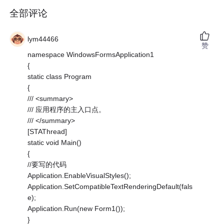
全部评论
lym44466
赞
namespace WindowsFormsApplication1
{
static class Program
{
/// <summary>
/// 应用程序的主入口点。
/// </summary>
[STAThread]
static void Main()
{
//要写的代码
Application.EnableVisualStyles();
Application.SetCompatibleTextRenderingDefault(fals
e);
Application.Run(new Form1());
}