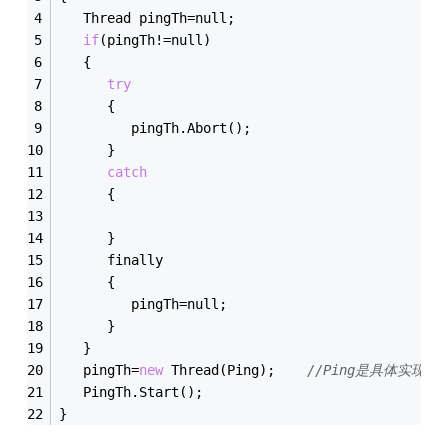
   Thread pingTh=null;
if
(pingTh!=null)
   {
try
      {
         pingTh.Abort();
      }
catch
      {
      }
      finally
      {
         pingTh=null;
      }
   }
   pingTh=
new
 Thread(Ping);    
//Ping是具体实现pi
   PingTh.Start();
}