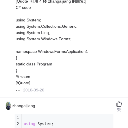
[Quote=引用 4 楼 zhangaijiang 的回复:]
C# code
using System;
using System.Collections.Generic;
using System.Linq;
using System.Windows.Forms;
namespace WindowsFormsApplication1
{
static class Program
{
/// <sum……
[/Quote]
2010-09-20
zhangaijiang
赞
using
 System;