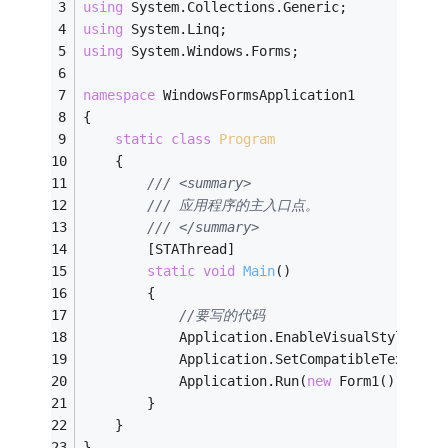
using
 System.Collections.Generic;
using
 System.Linq;
using
 System.Windows.Forms;
namespace
 WindowsFormsApplication1
{
static
class
Program
    {
/// <summary>
/// 应用程序的主入口点。
/// </summary>
        [STAThread]
static
void
Main
()
        {
//要写的代码
            Application.EnableVisualStyles();
            Application.SetCompatibleTextRend
            Application.Run(
new
 Form1());
        }
    }
}