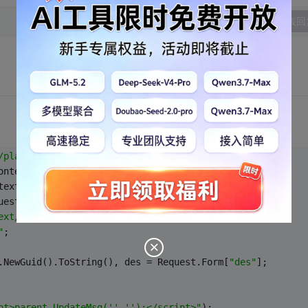
发表回
/plain"
;
ontext.Response;
text.Request;
uest.Files[
"upfile"
];
ext/html"
;
"
;
.NewGuid().ToString(), des = Request.Form[
"des"
];
pt>parent.UpdateMsg('','');</script>"
);