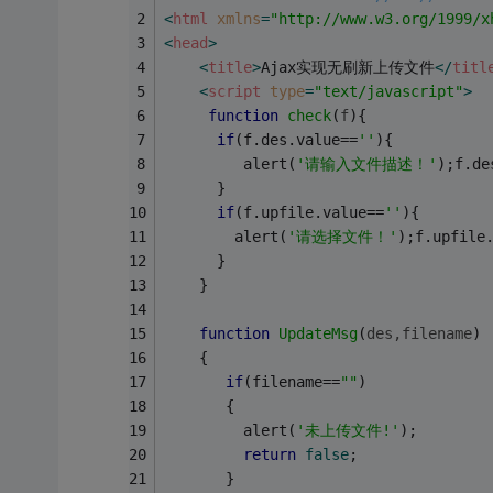
<
html
xmlns
=
"http://www.w3.org/1999/x
<
head
>
<
title
>
Ajax实现无刷新上传文件
</
titl
<
script
type
=
"text/javascript"
>
function
check
(
f
)
{
if
(f.des.value==
''
){
         alert(
'请输入文件描述！'
);f.de
      }
if
(f.upfile.value==
''
){
        alert(
'请选择文件！'
);f.upfile
      }
    }
function
UpdateMsg
(
des,filename
)
    {
if
(filename==
""
)
       {
         alert(
'未上传文件!'
);
return
false
;
       }