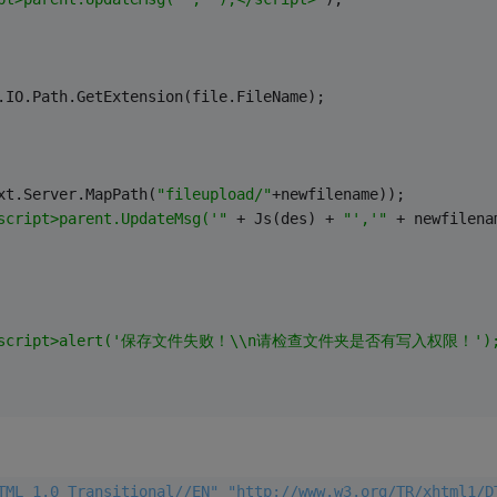
.IO.Path.GetExtension(file.FileName);
xt.Server.MapPath(
"fileupload/"
+newfilename));
script>parent.UpdateMsg('"
 + Js(des) + 
"','"
 + newfilena
<script>alert('保存文件失败！\\n请检查文件夹是否有写入权限！');</
TML 1.0 Transitional//EN" "http://www.w3.org/TR/xhtml1/D