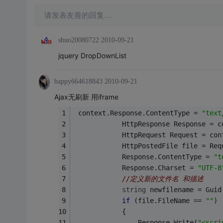
请发表友善的回复…
shuo20080722
2010-09-21
jquery DropDownList
happy664618843
2010-09-21
Ajax无刷新 用iframe
 context.Response.ContentType = 
"text
            HttpResponse Response = c
            HttpRequest Request = con
            HttpPostedFile file = Req
            Response.ContentType = 
"t
            Response.Charset = 
"UTF-8
//定义新的文件名 和描述
string
 newfilename = Guid
if
 (file.FileName == 
""
)
            {
                Response.Write(
"<scri