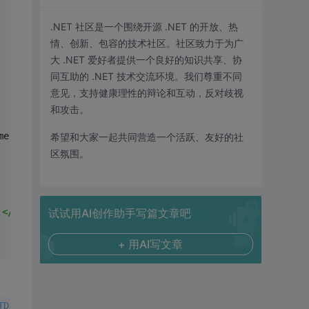
.NET 社区是一个围绕开源 .NET 的开放、热
情、创新、包容的技术社区。社区致力于为广
大 .NET 爱好者提供一个良好的知识共享、协
同互助的 .NET 技术交流环境。我们尊重不同
意见，支持健康理性的辩论和互动，反对歧视
和攻击。
me + 
"');parent.window.iframes['ajaxifr'].contentWindow.
希望和大家一起共同营造一个活跃、友好的社
区氛围。
script>"
试试用AI创作助手写篇文章吧
);
+ 用AI写文章
TD/xhtml1-transitional.dtd">