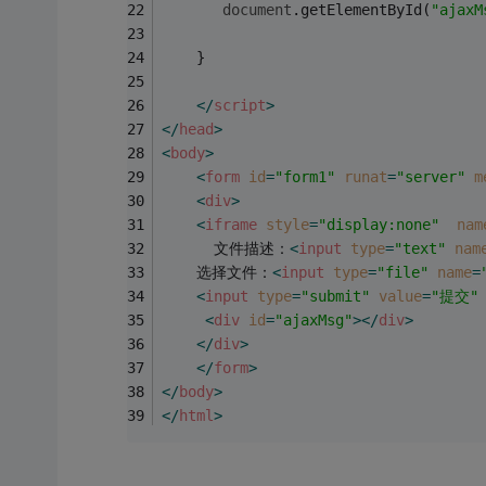
document
.getElementById(
"ajaxM
    }
</
script
>
</
head
>
<
body
>
<
form
id
=
"form1"
runat
=
"server"
m
<
div
>
<
iframe
style
=
"display:none"
nam
      文件描述：
<
input
type
=
"text"
nam
    选择文件：
<
input
type
=
"file"
name
=
<
input
type
=
"submit"
value
=
"提交"
<
div
id
=
"ajaxMsg"
>
</
div
>
</
div
>
</
form
>
</
body
>
</
html
>