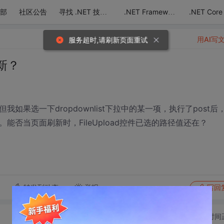
部
社区公告
.NET Core
寻找 .NET 技术达人
.NET Framework
用AI写
服务超时,请刷新页面重试
刷新？
但我如果选一下dropdownlist下拉中的某一项，执行了post后
径。能否当页面刷新时，FileUpload控件已选的路径值还在？
转发到动态
举报
写回
切换为时间