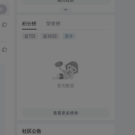
复
积分榜
荣誉榜
近7日
近30日
至今
暂无数据
查看更多榜单
社区公告