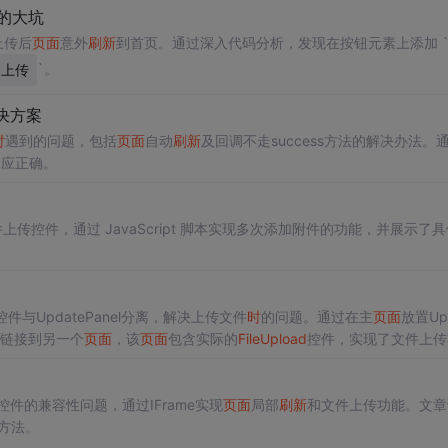
的大坑
上传后
页面
意外
刷新
到首页。通过深入代码分析，发现在按钮元素上添加 `t
`。
上传
解决方案
时
遇到的问题，包括
页面
自动
刷新
及回调不走success方法的解决办法。
响应正确。
件上传控件，通过 JavaScript 脚本实现多次添加附件的功能，并展示了
控件与UpdatePanel分离，解决上传文件
时
的问题。通过在主
页面
放置Up
me链接到另一个
页面
，该
页面
包含实际的
File
Upload
控件，实现了文件上传
控件的兼容性问题，通过IFrame实现
页面
局部
刷新
和文件上传功能。文章
的方法。