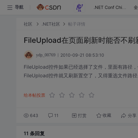
全
导航
.NET Conf China
社区
.NET社区
帖子详情
FileUpload在页面刷新时能否不
2010-09-21 08:53:10
ydp_00769
FileUpload控件如果已经选择了文件，里面有路径，
FileUpload控件就又刷新置空了，又得重选文件路
给本帖投票
643
11
打赏
分享
收藏
11 条
回复