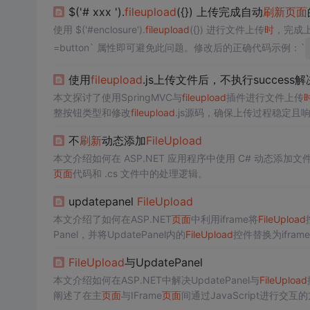
$('# xxx ').
file
upload
({}) 上传完成自动
刷新
页面
使用 $('#enclosure').
file
upload
({}) 进行文件上传
时
，完成
=button` 属性即可避免此问题。修改后的正确代码示例：`
使用
file
upload
.js上传文件后，不执行success
本文探讨了使用SpringMVC与
file
upload
插件进行文件上传
整按钮类型和修改
file
upload
.js源码，确保上传过程稳定且
不
刷新
动态添加
File
Upload
本文介绍如何在 ASP.NET 应用程序中使用 C# 动态添加文
页面
代码和 .cs 文件中的处理逻辑。
updatepanel
File
Upload
本文介绍了如何在ASP.NET
页面
中利用iframe将
File
Upload
Panel，并将UpdatePanel内的
File
Upload
控件替换为ifra
能。上传完毕后，主
页面
通过调用js函数接收上传结果。
File
Upload
与UpdatePanel
本文介绍如何在ASP.NET中解决UpdatePanel与
File
Upload
阐述了在主
页面
与IFrame
页面
间通过JavaScript进行交互