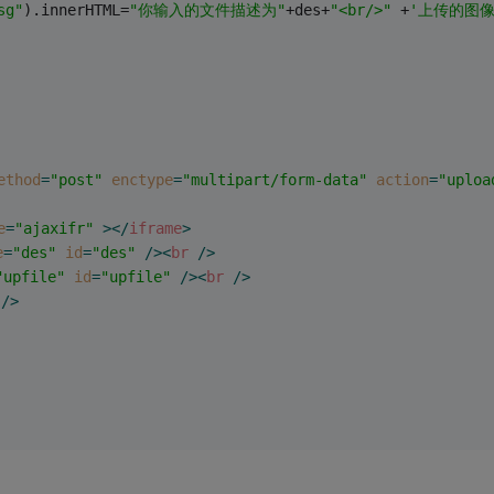
sg"
).innerHTML=
"你输入的文件描述为"
+des+
"<br/>"
 +
'上传的图像为:
ethod
=
"post"
enctype
=
"multipart/form-data"
action
=
"uploa
e
=
"ajaxifr"
 >
</
iframe
>
e
=
"des"
id
=
"des"
 />
<
br
 />
"upfile"
id
=
"upfile"
 />
<
br
 />
 />