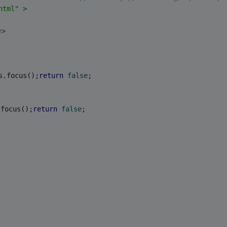
html"
 >
e
>
s.focus();
return
false
;
.focus();
return
false
;