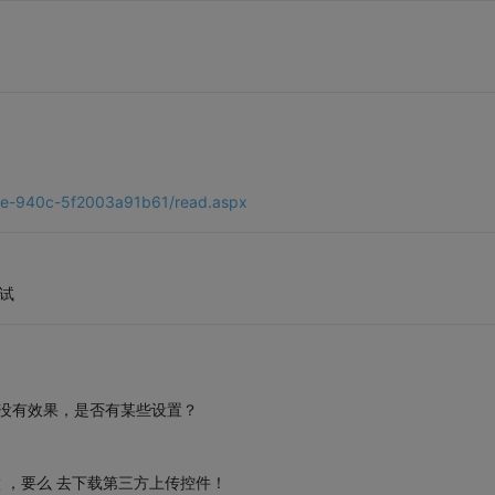
c9e-940c-5f2003a91b61/read.aspx
试试
件，却没有效果，是否有某些设置？
来做 ，要么 去下载第三方上传控件！