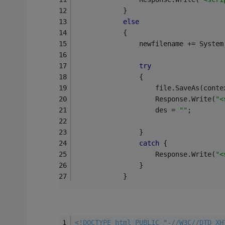
            }
else
            {
                newfilename += System
try
                {
                    file.SaveAs(conte
                    Response.Write(
"<
                    des = 
""
;
                }
catch
 {
                    Response.Write(
"
                }
            }
<!DOCTYPE html PUBLIC "-//W3C//DTD XH