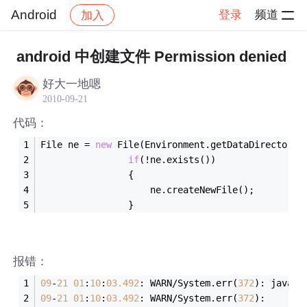
Android
登录
频道
加入
帖子详情
社区
Android
android 中创建文件 Permission denied
好大一地嗯
2010-09-21
代码：
File ne = 
new
 File(Environment.getDataDirectory(
if
(!ne.exists())
				{
					ne.createNewFile();
				}
报错：
09
-
21
01
:
10
:
03.492
: WARN/System.err(
372
): java.i
09
-
21
01
:
10
:
03.492
: WARN/System.err(
372
):     at