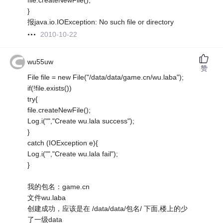
file.createNewFile();
}
报java.io.IOException: No such file or directory
2010-10-22
wu55uw
赞
File file = new File("/data/data/game.cn/wu.laba");
if(!file.exists())
try{
file.createNewFile();
Log.i("","Create wu.lala success");
}
catch (IOException e){
Log.i("","Create wu.lala fail");
}
我的包名：game.cn
文件wu.laba
创建成功，应该是在 /data/data/包名/ 下面,楼上的少
了一级data