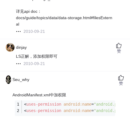
详见api doc：
docs/guide/topics/data/data-storage.html#filesExtern
al
2010-09-21
dinjay
赞
LS正解，添加权限即可
2010-09-21
Seu_why
赞
AndroidManifest.xml中加权限
<
uses-permission
android:name
=
"android.permis
<
uses-permission
android:name
=
"android.permis