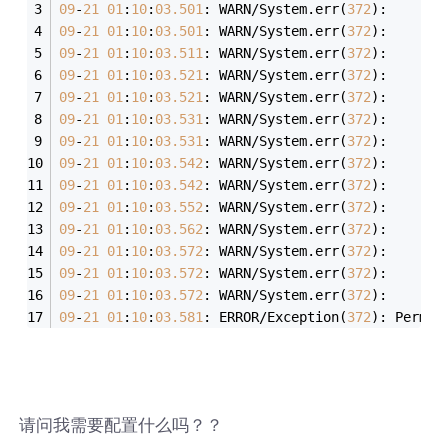
09
-
21
01
:
10
:
03.501
: WARN/System.err(
372
):     at
09
-
21
01
:
10
:
03.501
: WARN/System.err(
372
):     at
09
-
21
01
:
10
:
03.511
: WARN/System.err(
372
):     at
09
-
21
01
:
10
:
03.521
: WARN/System.err(
372
):     at
09
-
21
01
:
10
:
03.521
: WARN/System.err(
372
):     at
09
-
21
01
:
10
:
03.531
: WARN/System.err(
372
):     at
09
-
21
01
:
10
:
03.531
: WARN/System.err(
372
):     at
09
-
21
01
:
10
:
03.542
: WARN/System.err(
372
):     at
09
-
21
01
:
10
:
03.542
: WARN/System.err(
372
):     at
09
-
21
01
:
10
:
03.552
: WARN/System.err(
372
):     at
09
-
21
01
:
10
:
03.562
: WARN/System.err(
372
):     at
09
-
21
01
:
10
:
03.572
: WARN/System.err(
372
):     at
09
-
21
01
:
10
:
03.572
: WARN/System.err(
372
):     at
09
-
21
01
:
10
:
03.572
: WARN/System.err(
372
):     at
09
-
21
01
:
10
:
03.581
: ERROR/Exception(
372
): Permis
请问我需要配置什么吗？？