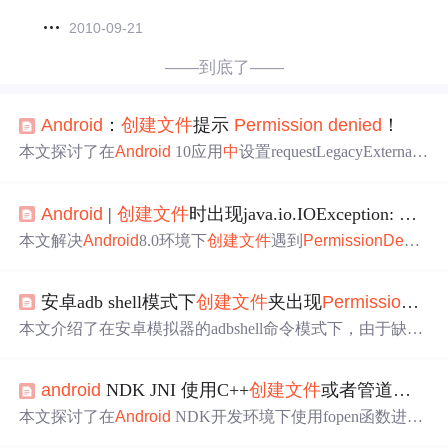
2010-09-21
——到底了——
Android
：
创建文件
提示
Permission
denied
！
本文探讨了在
Android
10应用
中
设置requestLegacyExternalS
torage为true但仍然遭遇
Permission
Denied
的问题，提供了
解决步骤和manifest配置技巧。
Android
|
创建文件
时出现java.io.IOException:
Permi
本文解决
Android
8.0环境下
创建文件
遇到
Permission
Denie
d
异常的问题。通过调整文件路径至data/data/<package-name
>/files下，成功
创建文件
。文
中
还介绍了
Android
系统的存
安卓adb shell模式下
创建文件
夹出现
Permission
den
储分区及权限设置。
本文介绍了在安卓模拟器的adbshell命令模式下，由于缺少
权限导致
创建文件
夹失败的问题，并提供了解决方案。通
过执行'su'命令获取root权限后，可以成功创建位于/data/dat
android
NDK JNI 使用C++
创建文件
或者管道时出错
a/com.example.waibucunchu/database的文件夹。此问题的根
源在于没有root权限，执行su命令是获取此类权限的关键。
本文探讨了在
Android
NDK开发环境下使用fopen函数进行
文件写入时遇到的权限拒绝问题，并详细介绍了如何正确