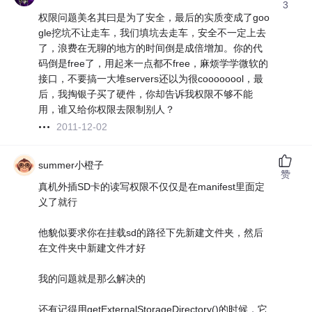
3
权限问题美名其曰是为了安全，最后的实质变成了goo
gle挖坑不让走车，我们填坑去走车，安全不一定上去
了，浪费在无聊的地方的时间倒是成倍增加。你的代
码倒是free了，用起来一点都不free，麻烦学学微软的
接口，不要搞一大堆servers还以为很coooooool，最
后，我掏银子买了硬件，你却告诉我权限不够不能
用，谁又给你权限去限制别人？
2011-12-02
summer小橙子
赞
真机外插SD卡的读写权限不仅仅是在manifest里面定
义了就行
他貌似要求你在挂载sd的路径下先新建文件夹，然后
在文件夹中新建文件才好
我的问题就是那么解决的
还有记得用getExternalStorageDirectory()的时候，它