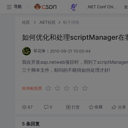
全
导航
.NET Conf China
社区
.NET社区
帖子详情
如何优化和处理scriptManage
2010-09-21 10:00:44
翠花琳
我在开发asp.netweb项目时，用到了scriptMana
三个脚本文件，郁闷的不晓得如何处理才好!
给本帖投票
87
5
打赏
分享
收藏
5 条
回复