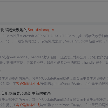
）：变化得翻天覆地的
Script
Manager
.0 Beta以及Microsoft ASP.NET AJAX CTP Beta，其中后者依赖于
X（1）：下载安装总览）。安装完成之后，Visual Studio中新建Web Sit
务
r或者webservice。handler比较轻便，但是难以对外公开，只有程序员
公开，调用也方便，更加专业些。如果不是要公开的接口，handler完全可
端的服务时，最简单的莫过于使用jQu...
新
面异步局部更新的效果。其中的UpdatePanel就是设置页面中异步局部更新
er控件提供了
客户端
脚本
生成
与管理UpdatePanel的功能。 几个重
用可以实现页面异步局部更新的效果
面异步局部更新的效果。其中的UpdatePanel就是设置页面中异步局部更新
er控件提供了
客户端
脚本
生成
与管理UpdatePanel的功能。 几个重要的属