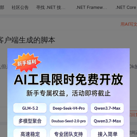
部
社区公告
.NET Core
寻找 .NET 技术达人
.NET Framework
用AI写
r在客户端生成的脚本
ger,但是把用有scriptManager的页面下载到本地，会多出来400k
转发到动态
举报
写回
切换为时间