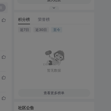
复
积分榜
荣誉榜
近7日
近30日
至今
。
暂无数据
查看更多榜单
社区公告