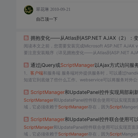
翠花琳
2010-09-21
自己顶一下
拥抱变化——从Atlas到ASP.NET AJAX（2
阅读本文之前，您需要安装完成Microsoft ASP.NET AJAX v1
要注意安装顺序（详见拥抱变化——从Atlas到ASP.NET AJA
时候会多出两个模版：ASP.NET AJAX Enabled
通过jQuery或
Script
Manager
以Ajax方式访问服
1、
客户端
和服务端 服务端对外提供服务时，可以通过handle
知道它到底做了些什么工作。webservice可以将服务对外
任了。下面是将webservice发布的效果。
客户端
在调用服务
Script
Manager
和UpdatePanel控件实现局部刷
Script
Manager
和UpdatePanel控件联合使用可以实现页
域，它必须依赖于
Script
Manager
存在，因为
Script
Mang
cript
Manager
控件的EnablePartialRend...
Script
Manager
和UpdatePanel控件联合使
Script
Manager
和UpdatePanel控件联合使用可以实现页
域，它必须依赖于
Script
Manager
存在，因为
Script
Mang