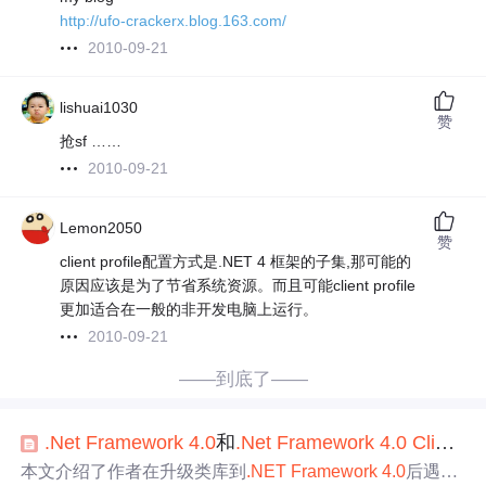
http://ufo-crackerx.blog.163.com/
2010-09-21
lishuai1030
赞
抢sf ……
2010-09-21
Lemon2050
赞
client profile配置方式是.NET 4 框架的子集,那可能的
原因应该是为了节省系统资源。而且可能client profile
更加适合在一般的非开发电脑上运行。
2010-09-21
——到底了——
.Net
Framework
4.0
和
.Net
Framework
4.0
Client
Pr
本文介绍了作者在升级类库到
.NET
Framework
4.0
后遇到