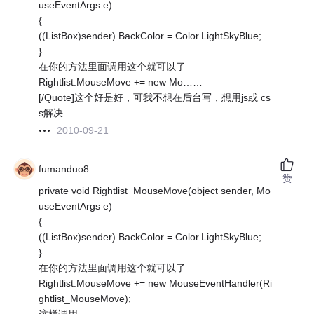
useEventArgs e)
{
((ListBox)sender).BackColor = Color.LightSkyBlue;
}
在你的方法里面调用这个就可以了
Rightlist.MouseMove += new Mo……
[/Quote]这个好是好，可我不想在后台写，想用js或 cs
s解决
2010-09-21
fumanduo8
赞
private void Rightlist_MouseMove(object sender, Mo
useEventArgs e)
{
((ListBox)sender).BackColor = Color.LightSkyBlue;
}
在你的方法里面调用这个就可以了
Rightlist.MouseMove += new MouseEventHandler(Ri
ghtlist_MouseMove);