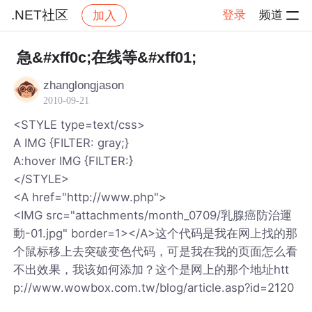
.NET社区
登录
频道
加入
帖子详情
社区
.NET社区
急&#xff0c;在线等&#xff01;
zhanglongjason
2010-09-21
<STYLE type=text/css>
A IMG {FILTER: gray;}
A:hover IMG {FILTER:}
</STYLE>
<A href="http://www.php">
<IMG src="attachments/month_0709/乳腺癌防治運
動-01.jpg" border=1></A>这个代码是我在网上找的那
个鼠标移上去突破变色代码，可是我在我的页面怎么看
不出效果，我该如何添加？这个是网上的那个地址htt
p://www.wowbox.com.tw/blog/article.asp?id=2120