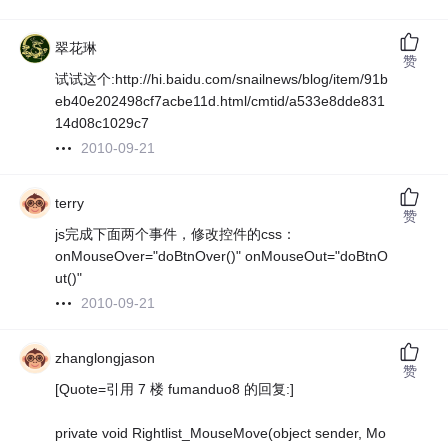
翠花琳
赞
试试这个:http://hi.baidu.com/snailnews/blog/item/91b
eb40e202498cf7acbe11d.html/cmtid/a533e8dde831
14d08c1029c7
2010-09-21
terry
赞
js完成下面两个事件，修改控件的css：
onMouseOver="doBtnOver()" onMouseOut="doBtnO
ut()"
2010-09-21
zhanglongjason
赞
[Quote=引用 7 楼 fumanduo8 的回复:]
private void Rightlist_MouseMove(object sender, Mo