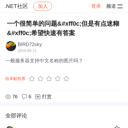
.NET社区
登录
频道
加入
帖子详情
社区
.NET社区
一个很简单的问题&#xff0c;但是有点迷糊
&#xff0c;希望快速有答案
BIRD72sky
2010-09-21
一般服务器支持中文名称的图片吗？
给本帖投票
76
6
打赏
全部评论