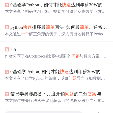
0基础学Python，如何才能
快速
达到年薪30W的水平？
本文分享了明确学习目标、规划学习路径及高效学习方法
的重要性，并推荐了一些实用的学习资源，帮助读者
快速
掌握Python，尤其适用于
希望
通过Python解决实际
问题
的
python
快速
排序最
简单
写法_如何最
简单
、通俗地理解python的类？
职场人士。
本文通过
一个
解三角形的例子，深入浅出地解释了Python
中的类和对象。类是自定义对象的模板，用于封装数据和
相关功能。对象则是类的实例，具有属性（数据）和方法
5.5
（功能）。通过类，可以更高效、清晰地组织代码，例如
在处理多个函数需要共享相同数据时。文中展示了如何定
作者分享了在Codeforces比赛中遇到的
问题
与解决方案。意
义
一个
`triangle`类，用于计算三角形的角、面积和周长，强
识到赛前准备的重要性，决定通过预热
简单
题目
快速
进入
调了类在提高代码复用性和效率上的作用。
状态。强调深入研究赛后
答案
及补题对于提高技能的关键
0基础学Python, 如何才能
快速
达到年薪30W的水平?
作用。
本文分享了自学Python的策略：明确
问题
导向（如数据分
析），规划学习路径（数据获取-处理-分析-可视化），注
重基础认知，避免陷入底层细节，遵循系统课程，以解决
信息学奥赛必备：月度开销
问题
的二分
答案
与贪心策略解析 | OpenJudge NOI 1.11 06 | 洛谷 P2884
问题
为导向，强调耐心与实践。
本文探讨整脊疗法从争议到获认可的过程及医疗专业知识
重构。从业者为注册做准备，医疗行业态度转变，1994年
《整脊师法案》通过。注册带来多方面影响，政府态度转