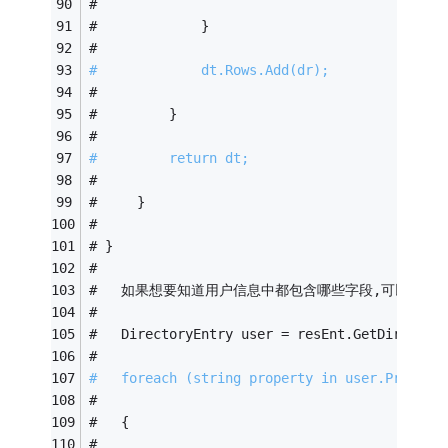
#   
#             }  
#   
#             dt.Rows.Add(dr);  
#   
#         }  
#   
#         return dt;  
#   
#     }  
#   
# }  
#   
#   如果想要知道用户信息中都包含哪些字段,可以forea
#   
#   DirectoryEntry user = resEnt.GetDirector
#   
#   foreach (string property in user.Propert
#   
#   {  
#   