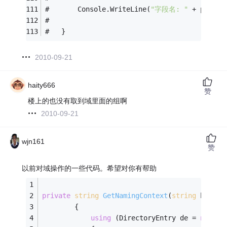
#       Console.WriteLine(
"字段名: "
 + proper
#   
#   }  
2010-09-21
haity666
赞
楼上的也没有取到域里面的组啊
2010-09-21
wjn161
赞
以前对域操作的一些代码。希望对你有帮助
private
string
GetNamingContext
(
string
 hostNa
        {
using
 (DirectoryEntry de = 
new
 Di