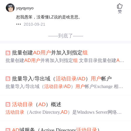
yqyqyoyo
赞
恕我愚笨，没看懂LZ说的是啥意思。
2010-09-21
——到底了——
批量创建
AD
用户
并加入到指定
组
批量创建
AD
用户
并将加入到指定
组
文章目录批量创建
AD
用户
并将加入到指定
组
1、需求分析2、创建
AD
用户
（“`Ne
w-
AD
User`”）3、为
AD
组
中添加成员（“`
Ad
d-
AD
GroupMe
批量导入/导出域（
活动目录
/
AD
）
用户
帐户
mber`”）4、读取CSV文件的记录并引用4.1 读取CSV文件
的行和列的属性（“`Import-Csv`”）4.2 循环引用可序列对象
批量导入/导出域（
活动目录
/
AD
）
用户
帐户Exchange 相关
的值（“`ForEach-Object`”）5、最终文件及脚本5.1 模板CS
批量导入/导出域（
活动目录
/
AD
）
用户
帐户在
活动目录
的
V文件5.2 PowerShell命令或脚本 1、需求分析 ​ 现在想要在
管理中会遇到对
用户
进行批量操作的问题，例如，在升级
AD
中批量创建
用户
活动目录
（
AD
）概述
操作系统时或在刚刚使用
活动目录
时，管理人员需要批量
的添加或删除
用户
帐户。 批量导入/导出域
用户
可以使用W
活动目录
（Active Directory,
AD
）是Windows Server网络操
indows服务器中的csvde.exe或ldifde命令。在Windows Server
作系统中非常重要的目录服务。
活动目录
用于存储网络上
2003中需要安装Support ...
各种对象的有关信息，包括
用户
账户、
组
、打印机、共享
AD
域服务（Active Directory
活动目录
）
文件夹等，并把这些数据存储在目录服务数据库中，便于