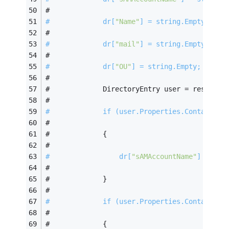
#   
#             dr[
"Name"
] = string.Empty;  
#   
#             dr[
"mail"
] = string.Empty;  
#   
#             dr[
"OU"
] = string.Empty;  
#   
#             DirectoryEntry user = resEnt.G
#   
#             
if
 (user.Properties.Contains(
"
#   
#             {  
#   
#                 dr[
"sAMAccountName"
] = use
#   
#             }  
#   
#             
if
 (user.Properties.Contains(
"
#   
#             {  