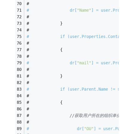
#   
#                 dr[
"Name"
] = user.Properti
#   
#             }  
#   
#             
if
 (user.Properties.Contains(
"
#   
#             {  
#   
#                 dr[
"mail"
] = user.Properti
#   
#             }  
#   
#             
if
 (user.Parent.Name != string
#   
#             {  
#   
#                 
//获取用户所在的组织单位  
#   
#                    dr[
"OU"
] = user.Parent.