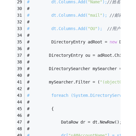
#         dt.Columns.Add(
"Name"
);
//姓名  
#   
#         dt.Columns.Add(
"mail"
); 
//邮箱地址 
#   
#         dt.Columns.Add(
"OU"
);  
//用户组织  
#   
#         DirectoryEntry adRoot = 
new
 Direct
#   
#        DirectoryEntry ou = adRoot.Children
#   
#        DirectorySearcher mySearcher = 
new
 
#   
#        mySearcher.Filter = (
"(objectClass=
#   
#         foreach (System.DirectoryServices.
#   
#         {  
#   
#             DataRow dr = dt.NewRow();  
#   
#             dr[
"sAMAccountName"
] = string.