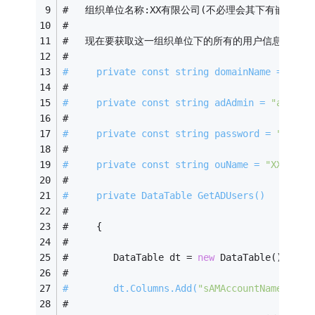
#   组织单位名称:XX有限公司(不必理会其下有嵌套多少
#   
#   现在要获取这一组织单位下的所有的用户信息,比如只要
#   
#     private const string domainName = 
"ms.
#   
#     private const string adAdmin = 
"admini
#   
#     private const string password = 
"pass@
#   
#     private const string ouName = 
"XX有限公
#   
#     private DataTable GetADUsers()  
#   
#     {  
#   
#        DataTable dt = 
new
 DataTable();  
#   
#        dt.Columns.Add(
"sAMAccountName"
);
//
#   