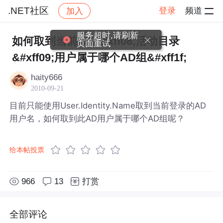
.NET社区
登录
频道
加入
帖子详情
社区
.NET社区
服务超时,请刷新
如何取到当前AD&#xff08;活动目录
页面重试
&#xff09;用户属于哪个AD组&#xff1f;
haity666
2010-09-21
目前只能使用User.Identity.Name取到当前登录的AD
用户名，如何取到此AD用户属于哪个AD组呢？
给本帖投票
966
13
打赏
全部评论