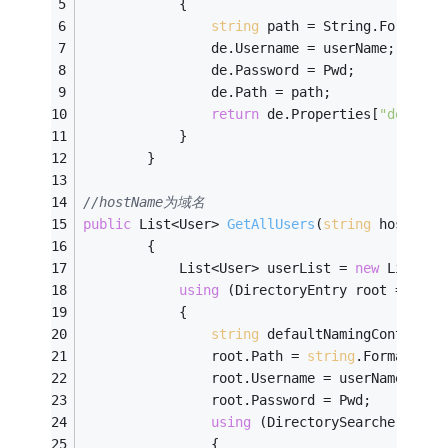
            {
string
 path = String.Format(
"
                de.Username = userName;
                de.Password = Pwd;
                de.Path = path;
return
 de.Properties[
"default
            }
        }
//hostName为域名
public
 List<User> 
GetAllUsers
(
string
 hostName
        {
            List<User> userList = 
new
 List<Us
using
 (DirectoryEntry root = 
new
 
            {
string
 defaultNamingContext =
                root.Path = 
string
.Format(
"LD
                root.Username = userName;
                root.Password = Pwd;         
using
 (DirectorySearcher sear
                {