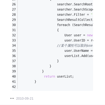
                    searcher.SearchRoot = roo
                    searcher.SearchScope = Se
                    searcher.Filter = 
"(&(obj
                    SearchResultCollection re
                    foreach (SearchResult res
                    {
                        User user = 
new
 User(
                        user.UserID = result.
//某个属性可以取到userGroup
                        user.UserName = resul
                        userList.Add(user);
                    }
                }
            }
return
 userList;
        }
2010-09-21